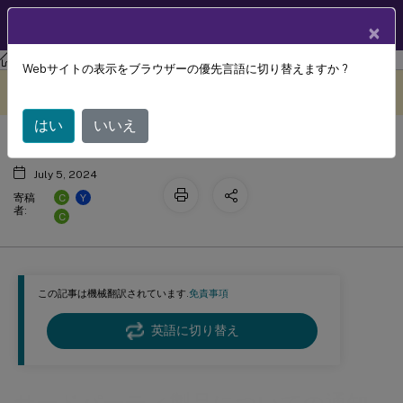
製品ドキュメン
JA
×
ト
Session Recording
Session Recording 2104
Webサイトの表示をブラウザーの優先言語に切り替えますか ?
サードパーティ製品についての通知
このコンテンツは動的に機械
フィードバックを提供する
翻訳されています。
はい
いいえ
July 5, 2024
C
Y
寄稿
者:
C
この記事は機械翻訳されています.
免責事項
英語に切り替え