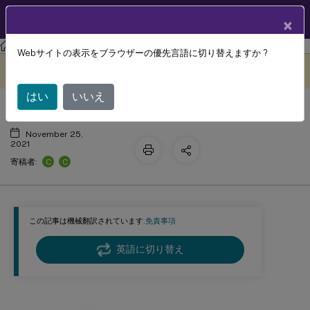
製品ドキュメン
JA
×
ト
Session Recording
Session Recording 2106
Webサイトの表示をブラウザーの優先言語に切り替えますか ?
アイドル期間のハイライト
このコンテンツは動的に機械
フィードバックを提供する
翻訳されています。
はい
いいえ
November 25,
2021
C
C
寄稿者:
この記事は機械翻訳されています.
免責事項
英語に切り替え
アイドル期間のハイライト