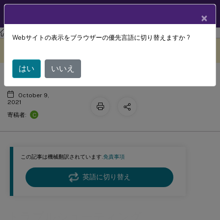
製品ドキュメン
JA
×
ト
Session Recording
Session Recording 2107
Webサイトの表示をブラウザーの優先言語に切り替えますか ?
トラブルシューティング
このコンテンツは動的に機械
フィードバックを提供する
翻訳されています。
はい
いいえ
October 9,
2021
C
寄稿者:
この記事は機械翻訳されています.
免責事項
英語に切り替え
トラブルシューティング