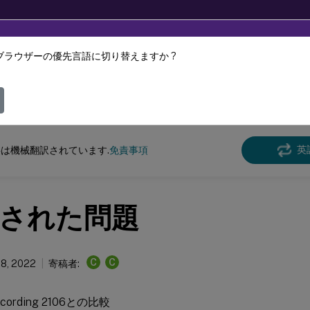
ブラウザーの優先言語に切り替えますか ?
ツは動的に機械翻訳されています。
フィ
n Recording
Session Recording 2107
英
は機械翻訳されています.
免責事項
された問題
C
C
28, 2022
寄稿者:
Recording 2106との比較