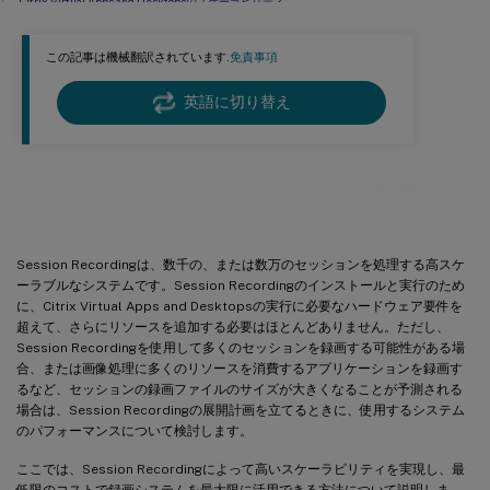
Citrix Virtual Apps and Desktopsのスケーラビリティ
スループットの測定
この記事は機械翻訳されています.
免責事項
Session Recordingサーバーのハードウェア
ネットワークの性能
英語に切り替え
ストレージ
データベースのスケーラビリティ
スケーラビリティに関する注意事項
Session Recordingは、数千の、または数万のセッションを処理する高スケ
ーラブルなシステムです。Session Recordingのインストールと実行のため
に、Citrix Virtual Apps and Desktopsの実行に必要なハードウェア要件を
超えて、さらにリソースを追加する必要はほとんどありません。ただし、
Session Recordingを使用して多くのセッションを録画する可能性がある場
合、または画像処理に多くのリソースを消費するアプリケーションを録画す
るなど、セッションの録画ファイルのサイズが大きくなることが予測される
場合は、Session Recordingの展開計画を立てるときに、使用するシステム
のパフォーマンスについて検討します。
ここでは、Session Recordingによって高いスケーラビリティを実現し、最
低限のコストで録画システムを最大限に活用できる方法について説明しま