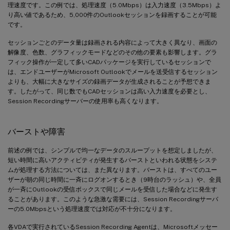
理速度です。この例では、処理速度（5.0Mbps）は入力速度（3.5Mbps）よ
り高い値であるため、5,000件のOutlookセッションを録画することが可能
です。
セッションごとのデータ量は録画される内容によって大きく異なり、画面の
解像度、色数、グラフィックモードなどのその他の要素も影響します。グラ
フィック操作が一定して多いCADパッケージを実行しているセッションで
は、エンドユーザーがMicrosoft Outlookでメールを送受信するセッション
よりも、大幅に大きなサイズの録画データが生成されることが予想できま
す。したがって、同じ数でもCADセッションは高い入力速度を必要とし、
Session Recordingサーバーの使用率も高くなります。
バーストや障害
前述の例では、シンプルで均一なデータのスループットを想定しましたが、
短い時間に高いアクティビティが発生するバーストといわれる状態をシステ
ムが処理する方法については、また異なります。バーストは、すべてのユー
ザーが朝の同じ時間に一斉にログオンするとき（9時台のラッシュ）や、全員
が一斉にOutlookの受信ボックスで同じメールを受信した場合などに発生す
ることがあります。このような急激な需要には、Session Recordingサーバ
ーの5.0Mbpsという処理速度では対応が不十分になります。
各VDAで実行されているSession Recording Agentは、Microsoftメッセー