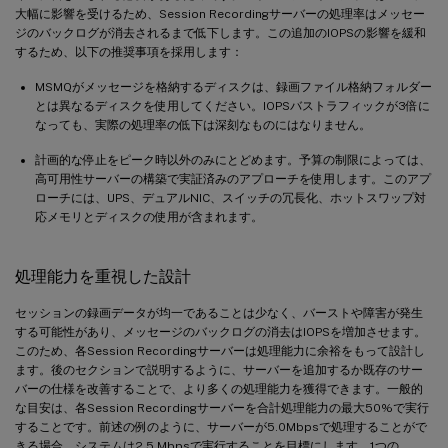
大幅に影響を受けるため、Session Recordingサーバーの処理率はメッセー
ジのバックログが消去されるまで低下します。この追加のIOPSの影響を緩和
するため、以下の推奨事項を採用します：
MSMQがメッセージを格納するディスクは、録画ファイル格納フォルダー
とは異なるディスクを使用してください。IOPSバストラフィックが3倍に
なっても、実際の処理率の低下は深刻なものにはなりません。
計画的な停止をピーク時以外のみにとどめます。予算の制限によっては、
高可用性サーバーの構築で実証済みのアプローチを使用します。このアプ
ローチには、UPS、デュアルNIC、スイッチの冗長化、ホットスワップ対
応メモリとディスクの使用が含まれます。
処理能力を重視した設計
セッションの録画データが均一であることは少なく、バーストや障害が発生
する可能性があり、メッセージのバックログの消去はIOPSを増加させます。
このため、各Session Recordingサーバーは処理能力に余裕をもって設計し
ます。後のセクションで説明するように、サーバーを追加するか既存のサー
バーの仕様を改善することで、より多くの処理能力を獲得できます。一般的
な目安は、各Session Recordingサーバーを合計処理能力の最大50%で実行
することです。前述の例のように、サーバーが5.0Mbpsで処理することがで
きる場合、システムは2.5 Mbpsで実行することを目標にします。1つの