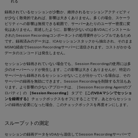
れる
録画されているセッションが少数か、維持されるセッションアクティビティ
が少なく散発的であれば、影響は大きくありません。多くの場合、スケーラ
ビリティへの影響は無視できる範囲で、サーバーあたりのユーザー密度に変
化はありません。前述したように、影響が少ないのは各VDAにインストール
されたSession Recordingコンポーネントの処理要件がシンプルであるため
です。録画済みのデータは、ICAセッションスタックから抽出され、そのまま
MSMQ経由でSession Recordingサーバーに送信されます。コストがかかる
データのエンコードは発生しません。
セッションが録画されていない場合でも、Session Recordingの使用には多
少のオーバーヘッドが発生します。この影響は大きくありませんが、特定の
サーバーから録画されるセッションがないことが分かっている場合は、その
サーバーの録画を無効にできます。Session Recordingを削除する方法もあ
ります。より影響の少ないアプローチは、［Session Recording Agentのプ
ロパティ］の
［Session Recording］
タブで
［このVDAマシンでセッショ
ンを録画する］
チェックボックスをオフにすることです。あとからセッショ
ンの録画が必要になった場合、このチェックボックスを再度オンにします。
スループットの測定
セッションの録画データをVDAから送信してSession Recordingサーバーで