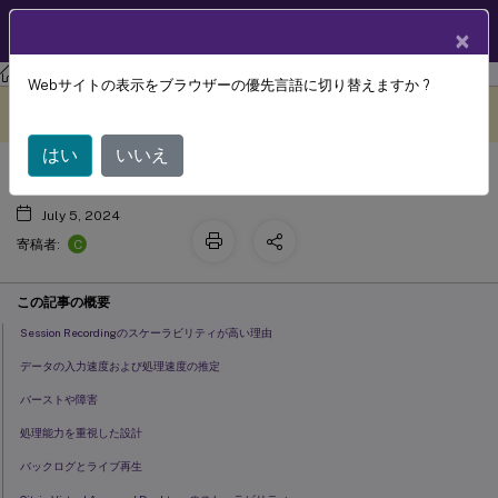
製品ドキュメン
JA
×
ト
Session Recording
Session Recording 2110
Webサイトの表示をブラウザーの優先言語に切り替えますか ?
スケーラビリティに関する注意事項
このコンテンツは動的に機械
フィードバックを提供する
翻訳されています。
はい
いいえ
July 5, 2024
C
寄稿者:
この記事の概要
Session Recordingのスケーラビリティが高い理由
データの入力速度および処理速度の推定
バーストや障害
処理能力を重視した設計
バックログとライブ再生