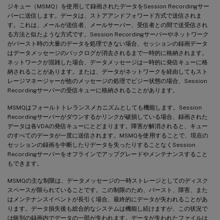
ジキュー（MSMQ）を使用して録画されたデータをSession Recordingサー
バーに送信します。データは、ストアアンドフォワード方式で送信されま
す。これは、メールが送信者、メールサーバー、受信者との間で送受信され
る方法と似たような方式です。Session Recordingサーバーやネットワーク
がバースト時の大量のデータを処理できない場合、セッションの録画データ
はデータメッセージのバックログが消去されるまで一時的に格納されます。
ネットワークが混雑した場合、データメッセージは一時的に発信キューに格
納されることがあります。または、データがネットワークを経由してもスト
レージマネージャーが他のメッセージの処理でビジー状態の場合、Session
Recordingサーバーの受信キューに格納されることがあります。
MSMQはフォールトトレランスメカニズムとしても機能します。Session
Recordingサーバーがダウンするかリンクが破損している場合、録画された
データは各VDAの発信キューにとどまります。障害が解消されると、キュー
のすべてのデータが一度に送信されます。MSMQを使用することで、現在の
セッションの録画を中断したりデータを失ったりすることなくSession
Recordingサーバーをオフラインでアップグレードやメンテナンスすること
もできます。
MSMQの主な制限は、データメッセージの一時ストレージとしてのディスク
スペースが限られていることです。この制限のため、バースト、障害、また
はメンテナンスイベントが長引く場合、最終的にデータが失われることがあ
ります。データ損失後も総合的なシステムは機能し続けますが、この状況で
は個別の録画内でデータの一部が失われます。データが失われたファイルは