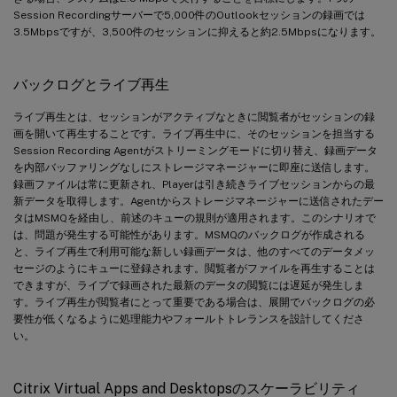
Session Recordingサーバーで5,000件のOutlookセッションの録画では
3.5Mbpsですが、3,500件のセッションに抑えると約2.5Mbpsになります。
バックログとライブ再生
ライブ再生とは、セッションがアクティブなときに閲覧者がセッションの録
画を開いて再生することです。ライブ再生中に、そのセッションを担当する
Session Recording Agentがストリーミングモードに切り替え、録画データ
を内部バッファリングなしにストレージマネージャーに即座に送信します。
録画ファイルは常に更新され、Playerは引き続きライブセッションからの最
新データを取得します。Agentからストレージマネージャーに送信されたデー
タはMSMQを経由し、前述のキューの規則が適用されます。このシナリオで
は、問題が発生する可能性があります。MSMQのバックログが作成される
と、ライブ再生で利用可能な新しい録画データは、他のすべてのデータメッ
セージのようにキューに登録されます。閲覧者がファイルを再生することは
できますが、ライブで録画された最新のデータの閲覧には遅延が発生しま
す。ライブ再生が閲覧者にとって重要である場合は、展開でバックログの必
要性が低くなるように処理能力やフォールトトレランスを設計してくださ
い。
Citrix Virtual Apps and Desktopsのスケーラビリティ