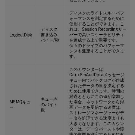
ディスクのライトスルーパフ
ォーマンスを測定するために
使用することができます。こ
ディスク
れは、Session Recordingサー
書き込み
バーで高いスケーラビリティ
LogicalDisk
バイト/秒
を達成する上で重要です。
個々のドライブのパフォーマ
ンスも測定することができま
す。
このカウンターは
CitrixSmAudDataメッセージ
キュー内でバックログが作成
されたデータの量を決定する
ために使用できます。時間の
経過とともにこの値が増加し
キュー内
MSMQキュ
た場合、ネットワークから録
のバイト
ー
画データを受信する速度は、
数
ストレージマネージャーがデ
ータを処理できる速度よりも
大きくなります。このカウン
ターは、データバーストや障
害の影響を測定するために有