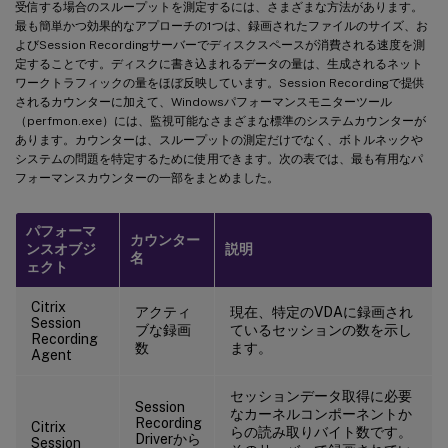
受信する場合のスループットを測定するには、さまざまな方法があります。
最も簡単かつ効果的なアプローチの1つは、録画されたファイルのサイズ、お
よびSession Recordingサーバーでディスクスペースが消費される速度を測
定することです。ディスクに書き込まれるデータの量は、生成されるネット
ワークトラフィックの量をほぼ反映しています。Session Recordingで提供
されるカウンターに加えて、Windowsパフォーマンスモニターツール
（perfmon.exe）には、監視可能なさまざまな標準のシステムカウンターが
あります。カウンターは、スループットの測定だけでなく、ボトルネックや
システムの問題を特定するために使用できます。次の表では、最も有用なパ
フォーマンスカウンターの一部をまとめました。
パフォーマ
カウンター
ンスオブジ
説明
名
ェクト
Citrix
アクティ
現在、特定のVDAに録画され
Session
ブな録画
ているセッションの数を示し
Recording
数
ます。
Agent
セッションデータ取得に必要
Session
なカーネルコンポーネントか
Recording
Citrix
らの読み取りバイト数です。
Driverから
Session