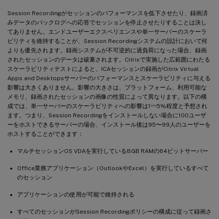
Session Recordingがセッションのパフォーマンスを低下させたり、録画済
みデータのバックログへの応答でセッションを停止させたりすることは決し
てありません。エンドユーザーエクスペリエンスや単一サーバーのスケーラ
ビリティを維持することが、Session Recordingシステムの設計において何
よりも優先されます。録画システムが不可逆的に過負荷になった場合、録画
されたセッションのデータは破棄されます。Citrixで実施した広範囲にわたる
スケーラビリティテストによると、ICAセッションの録画がCitrix Virtual
Apps and Desktopsサーバーのパフォーマンスとスケーラビリティに与える
影響は大きくありません。影響の大きさは、プラットフォーム、利用可能な
メモリ、録画されたセッションの画像の性質によって異なります。以下の構
成では、単一サーバーのスケーラビリティへの影響は1〰5%程度と予想され
ます。つまり、Session Recordingをインストールしない場合に100ユーザ
ーをホストできるサーバーの場合、インストール後は95〜99人のユーザーを
ホストすることができます：
マルチセッションOS VDAを実行している8GB RAMの64ビットサーバー
Office業務アプリケーション（OutlookやExcel）を実行しているすべて
のセッション
アプリケーションの使用が可能で維持される
すべてのセッションがSession Recordingポリシーの構成に従って録画さ