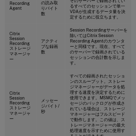
そのサーバーで録画されてい
の読み取
Recording
るすべてのセッションで単一
Agent
りバイト
VDAが生成するデータ量を決
数
定するために役立ちます。
Session Recordingサーバーを
Citrix
除いてはCitrix Session
Session
アクティ
Recording Agentのカウンタ
Recording
ブな録画
ーと同様です。現在、すべて
ストレージ
数
のサーバーで録画されている
マネージャ
セッションの合計数を示しま
ー
す。
すべての録画されたセッショ
ンのスループット。ストレー
ジマネージャーがデータを処
理する速度を決定するために
Citrix
使用できます。MSMQでメッ
Session
メッセー
Recording
セージのバックログが作成さ
ジバイト/
ストレージ
れている場合は、ストレージ
秒
マネージャ
マネージャーはフルスピード
ー
で動作します。この値は、ス
トレージマネージャーの最大
処理速度を示すために使用す
ることができます。