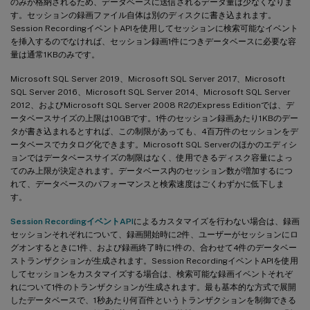
のみが格納されるため、データベースに送信されるデータ量は少なくなりま
す。セッションの録画ファイル自体は別のディスクに書き込まれます。
Session RecordingイベントAPIを使用してセッションに検索可能なイベント
を挿入するのでなければ、セッション録画1件につきデータベースに必要な容
量は通常1KBのみです。
Microsoft SQL Server 2019、Microsoft SQL Server 2017、Microsoft
SQL Server 2016、Microsoft SQL Server 2014、Microsoft SQL Server
2012、およびMicrosoft SQL Server 2008 R2のExpress Editionでは、デ
ータベースサイズの上限は10GBです。1件のセッション録画あたり1KBのデー
タが書き込まれるとすれば、この制限があっても、4百万件のセッションをデ
ータベースでカタログ化できます。Microsoft SQL Serverのほかのエディシ
ョンではデータベースサイズの制限はなく、使用できるディスク容量によっ
てのみ上限が決定されます。データベース内のセッション数が増加するにつ
れて、データベースのパフォーマンスと検索速度はごくわずかに低下しま
す。
Session RecordingイベントAPI
によるカスタマイズを行わない場合は、録画
セッションそれぞれについて、録画開始時に2件、ユーザーがセッションにロ
グオンするときに1件、および録画終了時に1件の、合わせて4件のデータベー
ストランザクションが生成されます。Session RecordingイベントAPIを使用
してセッションをカスタマイズする場合は、検索可能な録画イベントそれぞ
れについて1件のトランザクションが生成されます。最も基本的な方式で展開
したデータベースで、1秒あたり何百件というトランザクションを制御できる