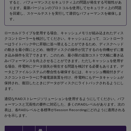
すると、パフォーマンスとセキュリティ上の問題が発生する可能性があ
ります。最新バージョンのプロトコルを使用してセキュリティ上の問題
を回避し、スケールテストを実行して適切なパフォーマンスを確保しま
す。
ローカルドライブを使用する場合、キャッシュメモリが組み込まれたディス
クコントローラーを検討してください。キャッシュによって、コントローラ
ーはライトバック中に昇順に並べ替えることができるため、ディスクヘッド
の動きを最小限にとどめ、物理ディスクの操作が完了するのを待機せずに書
き込み操作を完了できます。このため、最小限の追加コストで大幅に書き込
みパフォーマンスを向上させることができます。ただしキャッシュを使用す
る場合、停電時にデータ損失が発生する問題を検討する必要もあります。デ
ータとファイルシステムの整合性を確保するには、キャッシュ機能付きディ
スクコントローラーに予備電源装置を付け、停電時にもデータキャッシュが
保持され、復旧したときにデータがディスクにライトバックされるようにし
ます。
適切なRAIDストレージソリューションを使用するようにしてください。パフ
ォーマンスと冗長性の要件に対応した、多くのRAIDレベルがあります。次の
表は、各RAIDレベルと各標準がSession Recordingにどのように適用される
かを示します。
最