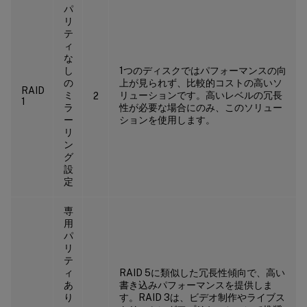
パ
リ
テ
ィ
な
し
1つのディスクではパフォーマンスの向
の
上が見られず、比較的コストの高いソ
RAID
ミ
リューションです。高いレベルの冗長
2
1
ラ
性が必要な場合にのみ、このソリュー
ー
ションを使用します。
リ
ン
グ
設
定
専
用
パ
リ
テ
ィ
RAID 5に類似した冗長性傾向で、高い
あ
書き込みパフォーマンスを提供しま
り
す。RAID 3は、ビデオ制作やライブス