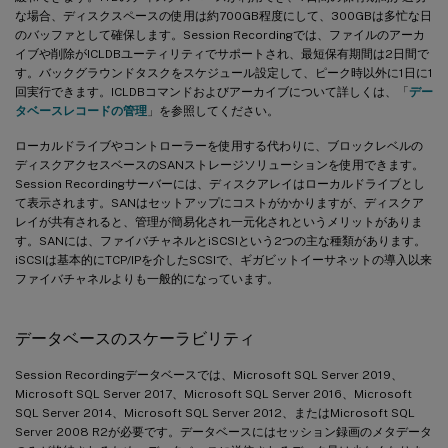
な場合、ディスクスペースの使用は約700GB程度にして、300GBは多忙な日
のバッファとして確保します。Session Recordingでは、ファイルのアーカ
イブや削除がICLDBユーティリティでサポートされ、最短保有期間は2日間で
す。バックグラウンドタスクをスケジュール設定して、ピーク時以外に1日に1
回実行できます。ICLDBコマンドおよびアーカイブについて詳しくは、「
デー
タベースレコードの管理
」を参照してください。
ローカルドライブやコントローラーを使用する代わりに、ブロックレベルの
ディスクアクセスベースのSANストレージソリューションを使用できます。
Session Recordingサーバーには、ディスクアレイはローカルドライブとし
て表示されます。SANはセットアップにコストがかかりますが、ディスクア
レイが共有されると、管理が簡易化され一元化されというメリットがありま
す。SANには、ファイバチャネルとiSCSIという2つの主な種類があります。
iSCSIは基本的にTCP/IPを介したSCSIで、ギガビットイーサネットの導入以来
ファイバチャネルよりも一般的になっています。
データベースのスケーラビリティ
Session Recordingデータベースでは、Microsoft SQL Server 2019、
Microsoft SQL Server 2017、Microsoft SQL Server 2016、Microsoft
SQL Server 2014、Microsoft SQL Server 2012、またはMicrosoft SQL
Server 2008 R2が必要です。データベースにはセッション録画のメタデータ