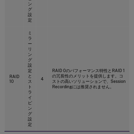
ン
グ
設
定
ミ
ラ
ー
リ
ン
グ
設
定
RAID 0のパフォーマンス特性とRAID 1
と
の冗長性のメリットを提供します。コ
RAID
4
10
ス
ストの高いソリューションで、Session
ト
Recordingには推奨されません。
ラ
イ
ピ
ン
グ
設
定