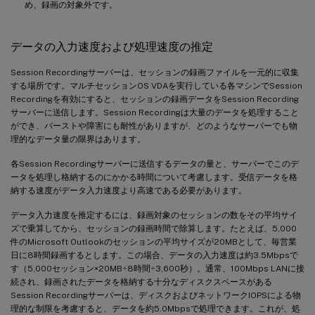
め、録画の対象外です。
データの入力速度および処理速度の推定
Session Recordingサーバーは、セッションの録画ファイルを一元的に収集
する場所です。マルチセッションOS VDAを実行している各マシンでSession
Recordingを有効にすると、セッションの録画データをSession Recording
サーバーに送信します。Session Recordingは大量のデータを処理すること
ができ、バーストや障害にも耐性がありますが、どのようなサーバーでも物
理的なデータ量の限界はあります。
各Session Recordingサーバーに送信するデータの量と、サーバーでこのデ
ータを処理し格納するのにかかる時間について考慮します。受信データを格
納する速度がデータ入力速度より高速である必要があります。
データ入力速度を推定するには、録画対象のセッションの数をその平均サイ
ズで乗算してから、セッションの録画時間で除算します。たとえば、5,000
件のMicrosoft Outlookのセッションの平均サイズが20MBとして、毎営業
日に8時間録画するとします。この場合、データの入力速度は約3.5Mbpsで
す（5,000セッション×20MB÷8時間÷3,600秒）。通常、100Mbps LANに接
続され、録画されたデータを格納する十分なディスクスペースがある
Session Recordingサーバーは、ディスクおよびネットワークIOPSによる物
理的な制限を考慮すると、データを約5.0Mbpsで処理できます。これが、処