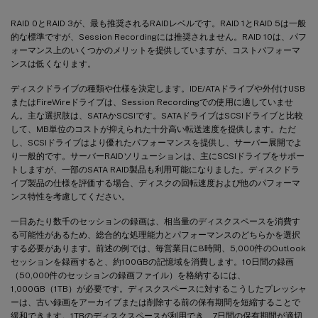
RAID 0とRAID 3が、最も推奨されるRAIDレベルです。RAID 1とRAID 5は一般
的な標準ですが、Session Recordingには推奨されません。RAID 10は、パフ
ォーマンス上のいくつかのメリットを提供していますが、コストパフォーマ
ンスは低くなります。
ディスクドライブの種類や仕様を決定します。IDE/ATAドライブや外付けUSB
またはFireWireドライブは、Session Recordingでの使用に適していませ
ん。主な選択肢は、SATAかSCSIです。SATAドライブはSCSIドライブと比較
して、MB単位のコストが抑えられた十分高い転送速度を提供します。ただ
し、SCSIドライブはより優れたパフォーマンスを提供し、サーバー展開でよ
り一般的です。サーバーRAIDソリューションは、主にSCSIドライブをサポー
トしますが、一部のSATA RAID製品も利用可能になりました。ディスクドラ
イブ製品の仕様を評価する場合、ディスクの回転速度および他のパフォーマ
ンス特性を考慮してください。
一日あたり数千のセッションの録画は、相当量のディスクスペースを消費す
る可能性があるため、総合的な処理能力とパフォーマンスのどちらかを選択
する必要があります。前述の例では、毎営業日に8時間、5,000件のOutlook
セッションを録画すると、約100GBの記憶域を消費します。10日間の録画
（50,000件のセッションの録画ファイル）を格納するには、
1,000GB（1TB）が必要です。ディスクスペースに対するこうしたプレッシャ
ーは、古い録画をアーカイブまたは削除する前の保有期間を短縮することで
緩和できます。1TBのディスクスペースが利用でき、7日間の保有期間が適切