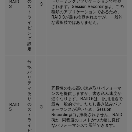
の
トリーミングアプリケーションで推奨
RAID
3
3
ス
されます。Session Recordingは、この
ト
種類のアプリケーションであるため、
ラ
RAID 3が最も推奨されますが、一般的
イ
な選択肢ではありません。
ピ
ン
グ
設
定
分
散
パ
リ
テ
ィ
冗長性のある高い読み取りパフォーマ
あ
ンスを提供しますが、書き込み速度が
り
遅くなります。RAID 5は、汎用用途で
の
最も一般的です。ただし書き込みパフ
RAID
3
5
ス
ォーマンスが遅いため、Session
ト
Recordingには推奨されません。RAID
ラ
3は、同程度のコストかつ大幅に良好
イ
なパフォーマンスで展開できます。
ピ