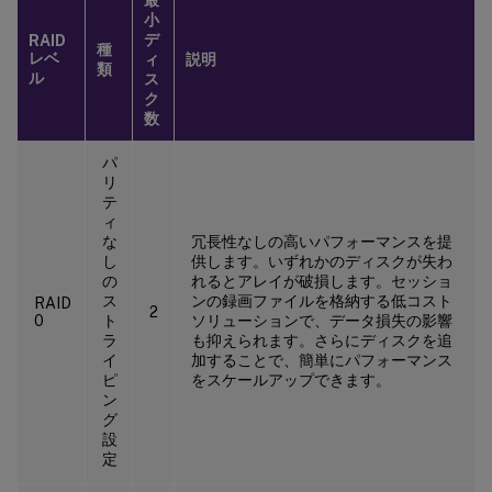
小
デ
RAID
種
レベ
ィ
説明
類
ル
ス
ク
数
パ
リ
テ
ィ
な
冗長性なしの高いパフォーマンスを提
し
供します。いずれかのディスクが失わ
の
れるとアレイが破損します。セッショ
ス
ンの録画ファイルを格納する低コスト
RAID
2
0
ト
ソリューションで、データ損失の影響
ラ
も抑えられます。さらにディスクを追
イ
加することで、簡単にパフォーマンス
ピ
をスケールアップできます。
ン
グ
設
定