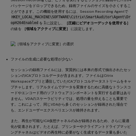
パッケージをドロップできるため、録画ファイルのサイズを小さくするこ
とができます。この機能を使用するには、Session Recording Agentで
HKEY_LOCAL_MACHINE\SOFTWARE\Citrix\SmartAuditor\Agent\Dr
opH264Enabled
を
1
に設定し、
［圧縮にビデオコーデックを使用する］
の値を
［領域をアクティブに変更］
に設定します。
ファイルの生成に必要な処理が少ない
セッションの録画ファイルには、実質的には本来の形式で抽出されたセッ
ションのICAプロトコルデータが含まれます。ファイルはCitrix
Workspaceアプリと通信していたICAプロトコルデータストリームをキャ
プチャします。リアルタイムでデータを変換するために高価なトランスコ
ードやエンコード用のソフトウェアコンポーネントを実行する必要はあり
ません。VDAのスケーラビリティでは、処理の量を抑えることも重要で
す。これによって、同じVDAから多くのセッションが録画された場合で
も、エンドユーザーエクスペリエンスが維持されます。
また、再生が可能なICA仮想チャネルのみが録画されるため、さらに最適
化が促進されます。たとえば、プリンターやクライアントドライブマッピ
ングチャネルはビデオの再生時に必要がなく生成するデータ量も多いた