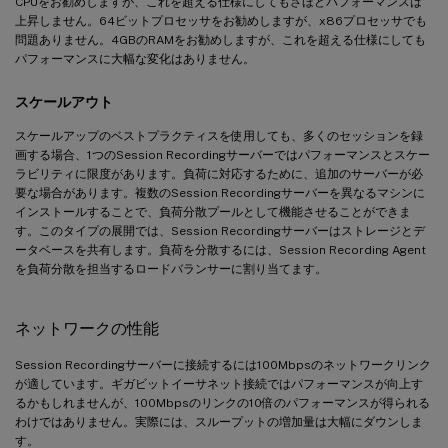
CPUをお勧めしますが、これを超える仕様にしてもさほどパフォーマンスは
上昇しません。64ビットプロセッサをお勧めしますが、x86プロセッサでも
問題ありません。4GBのRAMをお勧めしますが、これを超える仕様にしても
パフォーマンスに大幅な変化はありません。
スケールアウト
スケールアップのベストプラクティスを使用しても、多くのセッションを録
画する場合、1つのSession Recordingサーバーではパフォーマンスとスケー
ラビリティに限度があります。負荷に対応するために、追加のサーバーが必
要な場合があります。複数のSession Recordingサーバーを異なるマシンに
インストールすることで、負荷分散プールとして機能させることができま
す。このタイプの展開では、Session Recordingサーバーはストレージとデ
ータベースを共有します。負荷を分散するには、Session Recording Agent
を負荷分散を担当するロードバランサーに割り当てます。
ネットワークの性能
Session Recordingサーバーに接続するには100Mbpsのネットワークリンク
が適しています。ギガビットイーサネット接続ではパフォーマンスが向上す
るかもしれませんが、100Mbpsのリンクの10倍のパフォーマンスが得られる
わけではありません。実際には、スループットの増加量は大幅にダウンしま
す。