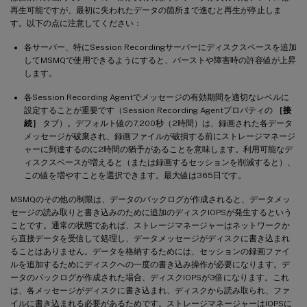
再生可能ですが、最初に失われたデータの箇所まで進むと再生が停止しま
す。以下の点に注意してください：
各サーバー、特にSession Recordingサーバーにディスクスペースを追加
してMSMQで使用できるようにすると、バーストや障害時の許容値が上昇
します。
各Session Recording Agentでメッセージの有効期間を適切なレベルに
設定することが重要です（Session Recording Agentプロパティの
［接
続］
タブ）。デフォルト値の7,200秒（2時間）は、録画された各データ
メッセージが破棄され、録画ファイルが破損する前にストレージマネージ
ャーに到達するのに2時間の猶予があることを意味します。利用可能なデ
ィスクスペースが増えると（または録画するセッションを削減すると）、
この値を増やすことを選択できます。最大値は365日です。
MSMQのその他の制限は、データのバックログが作成されると、データメッ
セージの読み取りと書き込みのために追加のディスクIOPSが発生するという
ことです。通常の状態であれば、ストレージマネージャーはネットワークか
ら直接データを受信して処理し、データメッセージがディスクに書き込まれ
ることはありません。データを格納するためには、セッションの録画ファイ
ルを追加するためにディスクへの一度の書き込み操作が必要になります。デ
ータのバックログが作成された場合、ディスクIOPSが3倍になります。これ
は、各メッセージがディスクに書き込まれ、ディスクから読み取られ、ファ
イルに書き込まれる必要があるためです。ストレージマネージャーはIOPSに