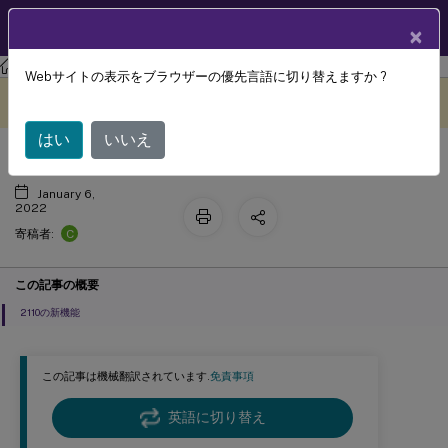
製品ドキュメン
JA
×
ト
Session Recording
Session Recording 2110
Webサイトの表示をブラウザーの優先言語に切り替えますか ?
新機能
このコンテンツは動的に機械
フィードバックを提供する
翻訳されています。
はい
いいえ
January 6,
2022
C
寄稿者:
この記事の概要
2110の新機能
この記事は機械翻訳されています.
免責事項
英語に切り替え