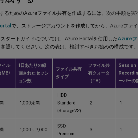
するためのAzureファイル共有を作成するには、次の手順を実
ortal
で、ストレージアカウントを作成してから、Azureファ
スタートガイドについては、Azure Portalを使用した
Azur
を参照してください。次の表は、検討すべきお勧めの構成です
ァイル
1日あたりの録
ファイル共
Session
ファイル共有
MB/
画されたセッシ
有クォータ
Recordi
タイプ
ョン数
（TB）
ーバーの
HDD
未満
1,000未満
Standard
2
1
(StorageV2)
SSD
未満
1,000～2,000
3
1
Premium