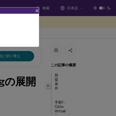
検索
日本語
×
ードバックを提供する
語に切り替え
この記事の概要
前
ingの展開
提
条
>
件
手順1：
Citrix
Virtual
Apps and