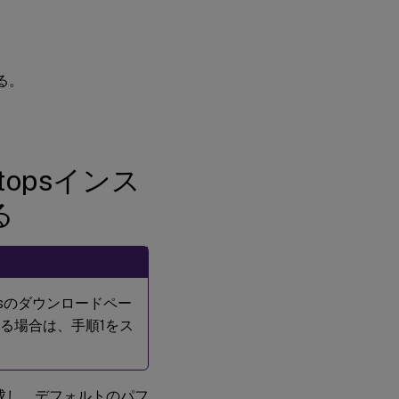
Desktops
インスト
ーラーを
Azureに
アップロ
いる。
ードする
手順2：
Azureポ
ータルで
sktopsインス
SQL
Managed
る
Instance
を作成す
る
手順
3：
ktopsのダウンロードペー
Azure
仮想マ
する場合は、手順1をス
シン
（VM）
を作成
する
成し、デフォルトのパフ