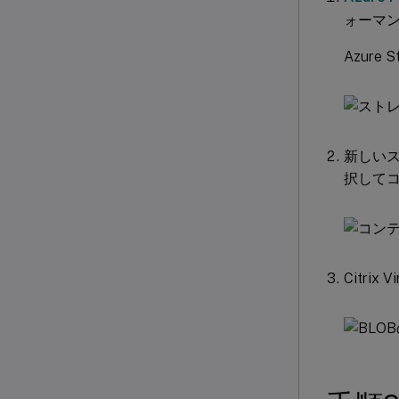
ォーマ
Azur
新しい
択して
Citri