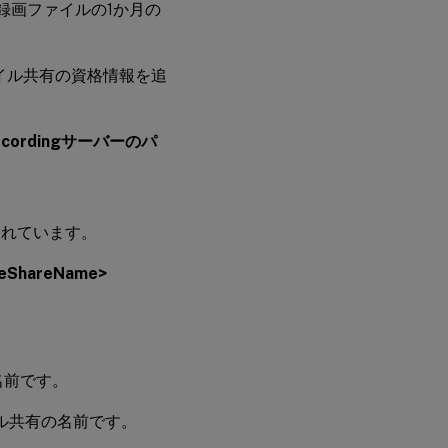
録画ファイルの1か月の
eファイル共有の資格情報を追
Recordingサーバーのパ
されています。
ileShareName>
名前です。
ル共有の名前です。