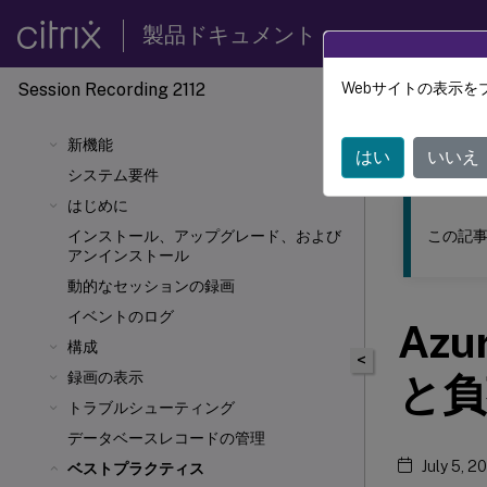
製品ドキュメント
Session Recording 2112
Webサイトの表示を
このコンテン
新機能
Sessio
はい
いいえ
システム要件
はじめに
この記事
インストール、アップグレード、および
アンインストール
動的なセッションの録画
イベントのログ
Azu
構成
<
録画の表示
と負
トラブルシューティング
データベースレコードの管理
July 5, 2
ベストプラクティス