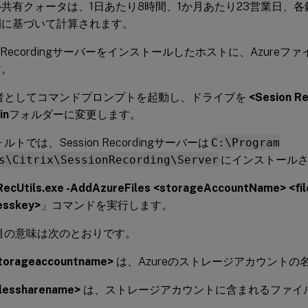
共有クォータは、1日あたり8時間、1か月あたり23営業日、各
間に基づいて計算されます。
ion Recordingサーバーをインストールしたホストに、Azur
す。
者としてコマンドプロンプトを起動し、ドライブを
<Sesion 
in
フォルダーに変更します。
ルトでは、Session Recordingサーバーは
C:\Program
s\Citrix\SessionRecording\Server
にインストール
RecUtils.exe -AddAzureFiles <storageAccountName> <f
esskey>
」コマンドを実行します。
目の意味は次のとおりです。
torageaccountname>
は、Azureのストレージアカウントの
ilessharename>
は、ストレージアカウントに含まれるファイ