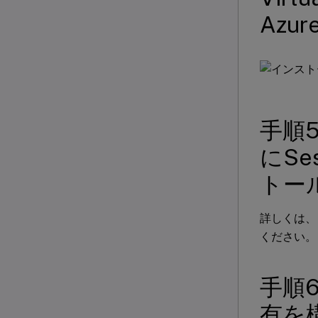
Az
手順
にSe
トー
詳しくは、
ください。
手順
有を