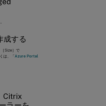
ed
インスト
ールする
手順
い。
6：録
画を
保存
を作成する
する
ため
の
Azure
［Size］で
ファ
くは、「
Azure Portal
イル
共有
を構
成す
る
手
順
7：
ロ
trix
ー
ド
ンストーラーを
バ