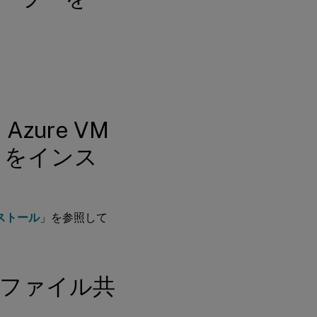
ラ
ン
サ
ー
を
追
加
す
る
ure VM
ントをインス
インストール
」を参照して
eファイル共