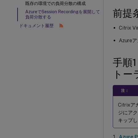
既存の環境での負荷分散の構成
前提
AzureでSession Recordingを展開して
負荷分散する
ドキュメント履歴
Citrix
Azur
手順1：
トー
注：
Citrix
ジにアク
キップし
Azure P