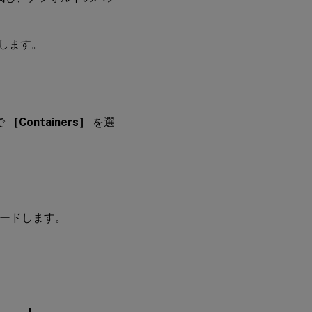
手順4：
リモート
由します。
デスクト
ップに
し、
Citrix
Virtual
Apps and
Desktops
で
［Containers］
を選
インスト
ーラーを
Azureに
アップロ
ードする
手順5：イ
ップロードします。
ンストー
ラーを実
行して、
Azure VM
にSession
Recording
コンポー
ネントを