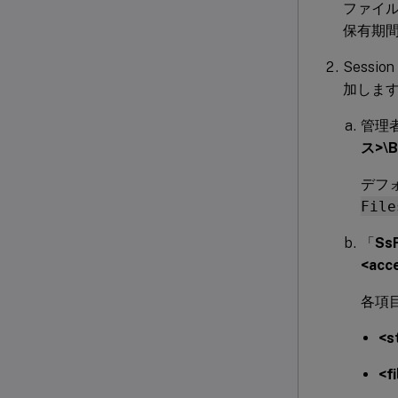
ファイル
保有期
Sess
加しま
管理
ス>\B
デフォ
File
「
Ss
<acc
各項
<s
<f