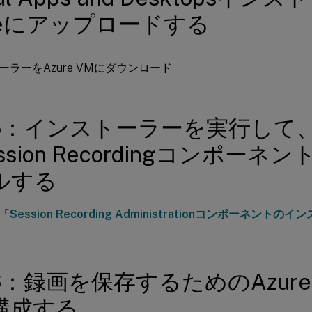
ureにアップロードする
5：インストーラーを実行して、Az
ssion Recordingコンポーネ
ルする
「
Session Recording Administrationコンポーネントの
6：録画を保存するためのAzur
構成する