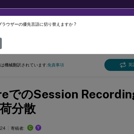
ブラウザーの優先言語に切り替えますか ?
ツは動的に機械翻訳されています。
フィ
n Recording
Session Recording 2112
英
は機械翻訳されています.
免責事項
reでのSession Record
荷分散
C
Y
024
寄稿者: