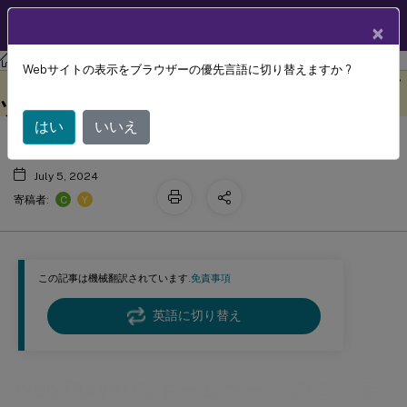
製品ドキュメン
JA
×
ト
Session Recording
Session Recording 2203 LTSR
Webサイトの表示をブラウザーの優先言語に切り替えますか ?
Web Playerのホームページのコンテン
このコンテンツは動的に機械
フィードバックを提供する
翻訳されています。
ツを非表示または表示する
はい
いいえ
July 5, 2024
C
Y
寄稿者:
この記事は機械翻訳されています.
免責事項
英語に切り替え
Web Playerのホームページのコンテ