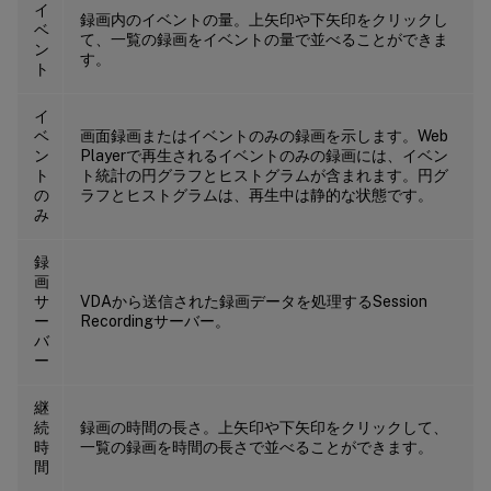
イ
録画内のイベントの量。上矢印や下矢印をクリックし
ベ
て、一覧の録画をイベントの量で並べることができま
ン
す。
ト
イ
ベ
画面録画またはイベントのみの録画を示します。Web
ン
Playerで再生されるイベントのみの録画には、イベン
ト
ト統計の円グラフとヒストグラムが含まれます。円グ
の
ラフとヒストグラムは、再生中は静的な状態です。
み
録
画
サ
VDAから送信された録画データを処理するSession
ー
Recordingサーバー。
バ
ー
継
続
録画の時間の長さ。上矢印や下矢印をクリックして、
時
一覧の録画を時間の長さで並べることができます。
間