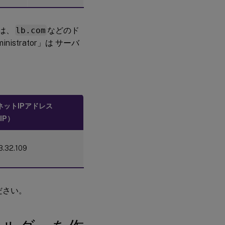
手順
3：
ーは、
lb.com
などのド
Citrix
ADC
strator」は サーバ
で負
荷分
散を
構成
する
ネットIPアドレス
手順4：負
IP）
荷分散を
サポート
するよう
に既存の
3.32.109
Session
Recording
Agentを
構成する
ださい。
手順5：負
荷分散を
サポート