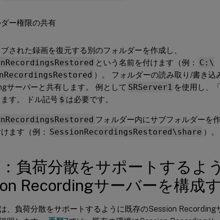
イブされた録画を復元する別のフォルダーを作成し、
onRecordingsRestored
という名前を付けます（例：
C:\
nRecordingsRestored
）。 フォルダーの読み取り/書き込み権
rdingサーバーと共有します。 例として
SRServer1
を使用し、
ます。 ドル記号
$
は必要です。
onRecordingsRestored
フォルダー内にサブフォルダーを
付けます（例：
SessionRecordingsRestored\share
）。
2：負荷分散をサポートするよ
sion Recordingサーバーを構成
、負荷分散をサポートするように既存のSession Recordi