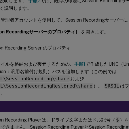
説明します。
手順7
では、既存の環境にSession Recordi
く説明します。
管理者アカウントを使用して、Session Recordingサーバ
ion Recordingサーバーのプロパティ］
を開きます。
ァイルを格納および復元するための、
手順1
で作成したUNC（Unive
ention：汎用名前付け規則）パスを追加します（この例では
QL\SessionRecording\share
および
QL\SessionRecordingRestored\share
）。
SRSQL
は
す。
ion Recording Playerは、ドライブ文字またはドル記号（
$
）
きません。 Session Recording PlayerとSession Reco