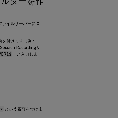
ォルダーを作
するよう
に既存の
Session
Recording
Playerを
ファイルサーバーにロ
構成する
手順6：構
前を付けます（例：
成済みの
on Recordingサ
既存の
Session
VER1$
」と入力しま
Recording
サーバー
で負荷分
散が機能
するかど
うかを確
認する
手順7：
Session
Recording
サーバー
re
という名前を付けま
を追加す
る