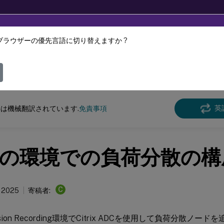
ブラウザーの優先言語に切り替えますか ?
ツは動的に機械翻訳されています。
フィ
n Recording
Session Recording 2207
英
は機械翻訳されています.
免責事項
の環境での負荷分散の構
C
, 2025
寄稿者:
sion Recording環境でCitrix ADCを使用して負荷分散ノー