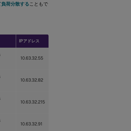
開して負荷分散する
こともで
ー
に
共
有
フ
ォ
ル
ダ
IPアドレス
ー
を
作
s
10.63.32.55
成
す
る
s
10.63.32.82
手順2：負
荷分散を
サポート
s
するよう
10.63.32.215
に既存の
Session
Recording
サーバー
s
を構成す
10.63.32.91
る