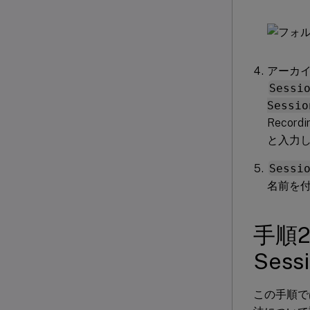
アーカ
Sessi
Sessio
Reco
と入力し
Sessi
名前を
手順
Ses
この手順では