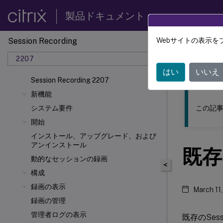
製品ドキュメント
Session Recording
Webサイトの表示を
このコンテン
2207
Sessio
はい
いいえ
Session Recording 2207
新機能
この記事
システム要件
開始
インストール、アップグレード、および
アンインストール
既存
動的なセッションの録画
<
構成
録画の表示
March 11
録画の管理
管理者ログの表示
既存のSes