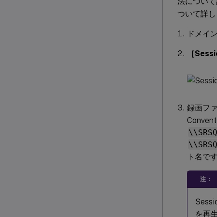
法について
ついて詳し
ドメイン
［Sess
録画フ
Conv
\\SRS
\\SRS
ト名で
注：
Sess
を再生で