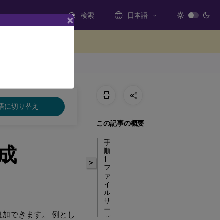
検索
日本語
×
ードバックを提供する
語に切り替え
この記事の概要
手
成
順
1：
>
フ
ァ
イ
ル
サ
ー
ドを追加できます。 例とし
バ