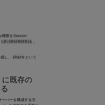
ト
ラ
ブ
ル
シ
ュ
ー
限をSession
テ
ィ
「
LB\SRSERVER1$
」
ン
グ
作成し、
share
という
うに既存の
する
ngサーバーを構成する方