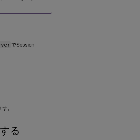
rver
でSession
します。
成する