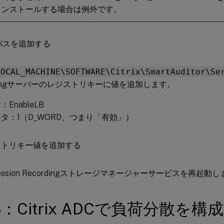
インストールする場合は例外です。
LOCAL_MACHINE\SOFTWARE\Citrix\SmartAuditor\Se
rdingサーバーのレジストリキーに値を追加します。
EnableLB
タ：1（D_WORD、つまり「有効」）
x Session Recordingストレージマネージャーサービスを再起動
：Citrix ADCで負荷分散を構