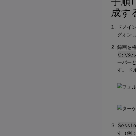
手順
成す
ドメイ
グオン
録画を
C:\Se
ーバーと
す。 ド
Sessi
す（例