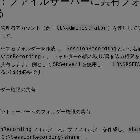
1：ファイルサーバーに共有フ
る
ン管理者アカウント（例：
lb\administrator
）を使用して
します。
格納するフォルダーを作成し、
SessionRecording
という名
ssionRecording
）。 フォルダーの読み取り/書き込み権限をSessi
共有します。 例として
SRServer1
を使用し、「
LB\SRSER
ル記号
$
は必要です。
onRecording
フォルダー内にサブフォルダーを作成し、
sha
：
C:\SessionRecording\share
）。