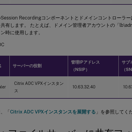
Session Recordingコンポーネントとドメインコントローラ
共有します。 たとえば、ドメイン管理者アカウントの「lb\admini
オン時に使用します。
DC
管理IPアドレス
サブ
名
サーバーの役割
（NSIP）
（SN
Citrix ADC VPXインスタン
ler
10.63.32.40
10.6
ス
は、「
Citrix ADC VPXインスタンスを展開する
」を参照してく