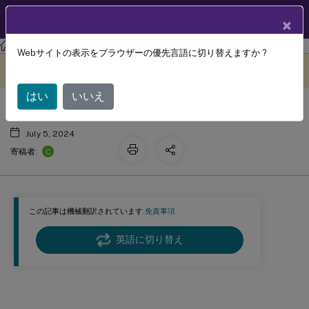
製品ドキュメン
JA
×
ト
Session Recording
Session Recording 2207
Webサイトの表示をブラウザーの優先言語に切り替えますか ?
ユーザーの承認
このコンテンツは動的に機械
フィードバックを提供する
翻訳されています。
はい
いいえ
July 5, 2024
C
寄稿者:
この記事は機械翻訳されています.
免責事項
英語に切り替え
ユーザーの承認