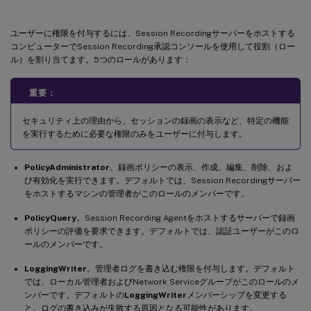
ユーザーに権限を付与するには、Session Recordingサーバーをホストする
コンピューターでSession Recording承認コンソールを使用して役割（ロー
ル）を割り当てます。5つのロールがあります：
重要：
セキュリティ上の理由から、セッションの録画の表示など、特定の機能
を実行するために必要な権限のみをユーザーに付与します。
PolicyAdministrator
。録画ポリシーの表示、作成、編集、削除、およ
び有効化を実行できます。デフォルトでは、Session Recordingサーバー
をホストするマシンの管理者がこのロールのメンバーです。
PolicyQuery
。Session Recording Agentをホストするサーバーで録画
ポリシーの評価を要求できます。デフォルトでは、認証ユーザーがこのロ
ールのメンバーです。
LoggingWriter
。管理者ログを書き込む権限を付与します。デフォルト
では、ローカル管理者およびNetwork Serviceグループがこのロールのメ
ンバーです。デフォルトの
LoggingWriter
メンバーシップを変更する
と、ログの書き込みが失敗する原因となる可能性があります。