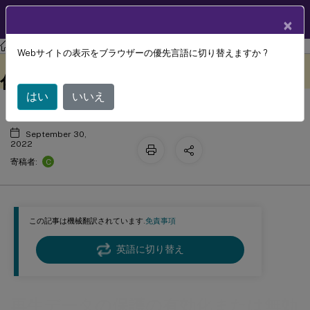
製品ドキュメン
JA
×
ト
Session Recording
Session Recording 2207
Webサイトの表示をブラウザーの優先言語に切り替えますか ?
再生データの保護の有効化または無効
このコンテンツは動的に機械
フィードバックを提供する
翻訳されています。
化
はい
いいえ
September 30,
2022
C
寄稿者:
この記事は機械翻訳されています.
免責事項
英語に切り替え
再生データの保護の有効化または無効