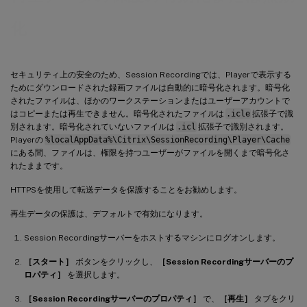
化
セキュリティ上の安全のため、Session Recordingでは、Playerで表示する
ためにダウンロードされた録画ファイルは自動的に暗号化されます。暗号化
されたファイルは、ほかのワークステーションまたはユーザーアカウントで
はコピーまたは再生できません。暗号化されたファイルは
.icle
拡張子で識
別されます。暗号化されていないファイルは
.icl
拡張子で識別されます。
Playerの
%localAppData%\Citrix\SessionRecording\Player\Cache
にある間、ファイルは、権限を持つユーザーがファイルを開くまで暗号化さ
れたままです。
HTTPSを使用して転送データを保護することをお勧めします。
再生データの保護は、デフォルトで有効になります。
Session Recordingサーバーをホストするマシンにログオンします。
［スタート］
ボタンをクリックし、
［Session Recordingサーバーのプ
ロパティ］
を選択します。
［Session Recordingサーバーのプロパティ］
で、
［再生］
タブをクリ