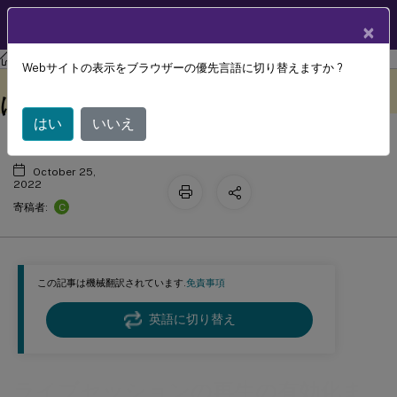
製品ドキュメン
JA
×
ト
Session Recording
Session Recording 2209
Webサイトの表示をブラウザーの優先言語に切り替えますか ?
ライブセッションの再生の有効化また
このコンテンツは動的に機械
フィードバックを提供する
翻訳されています。
は無効化
はい
いいえ
October 25,
2022
C
寄稿者:
この記事は機械翻訳されています.
免責事項
英語に切り替え
ライブセッションの再生の有効化ま