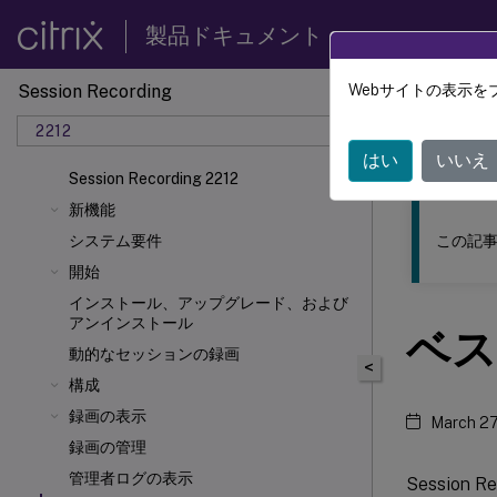
製品ドキュメント
Session Recording
Webサイトの表示を
このコンテン
2212
Sessio
はい
いいえ
Session Recording 2212
新機能
この記事
システム要件
開始
インストール、アップグレード、および
アンインストール
ベス
動的なセッションの録画
<
構成
録画の表示
March 27
録画の管理
管理者ログの表示
Sessio