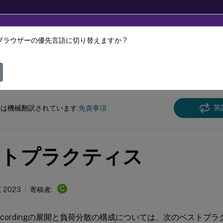
ブラウザーの優先言語に切り替えますか ?
ツは動的に機械翻訳されています。
フィ
n Recording
Session Recording 2212
英
は機械翻訳されています.
免責事項
トプラクティス
C
, 2023
寄稿者:
n Recordingの展開と負荷分散の構成については、次のベスト