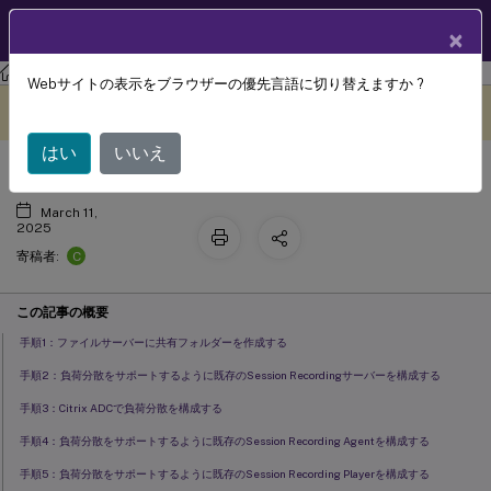
製品ドキュメン
JA
×
ト
Session Recording
Session Recording 2212
Webサイトの表示をブラウザーの優先言語に切り替えますか ?
既存の環境での負荷分散の構成
このコンテンツは動的に機械
フィードバックを提供する
翻訳されています。
はい
いいえ
March 11,
2025
C
寄稿者:
この記事の概要
手順1：ファイルサーバーに共有フォルダーを作成する
手順2：負荷分散をサポートするように既存のSession Recordingサーバーを構成する
手順3：Citrix ADCで負荷分散を構成する
手順4：負荷分散をサポートするように既存のSession Recording Agentを構成する
手順5：負荷分散をサポートするように既存のSession Recording Playerを構成する