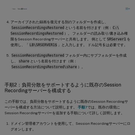
アーカイブされた録画を復元する別のフォルダーを作成し、
SessionRecordingsRestored
という名前を付けます（例：
C:\
SessionRecordingsRestored
）。 フォルダーの読み取り/書き込み権
限をSession Recordingサーバーと共有します。 例として
SRServer1
を
使用し、「
LB\SRSERVER1$
」と入力します。 ドル記号
$
は必要です。
SessionRecordingsRestored
フォルダー内にサブフォルダーを作成
し、
share
という名前を付けます（例：
SessionRecordingsRestored\share
）。
手順2：負荷分散をサポートするように既存のSession
Recordingサーバーを構成する
この手順では、負荷分散をサポートするように既存のSession Recordingサ
ーバーを構成する方法について説明します。
手順7
では、既存の環境に
Session Recordingサーバーを追加する手順について詳しく説明します。
ドメイン管理者アカウントを使用して、Session Recordingサーバーにロ
グオンします。