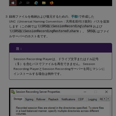
録画ファイルを格納および復元するための、
手順1
で作成した
UNC（Universal Naming Convention：汎用名前付け規則）パスを追加
します（この例では
\\SRSQL\SessionRecording\share
および
\\SRSQL\SessionRecordingRestored\share
）。
SRSQL
はファイ
ルサーバーのホスト名です。
注：
Session Recording Playerは、ドライブ文字またはドル記号
（
$
）を含むパスでファイルを再生できません。 Session
Recording PlayerとSession Recordingサーバーを同じマシンに
インストールする場合は例外です。