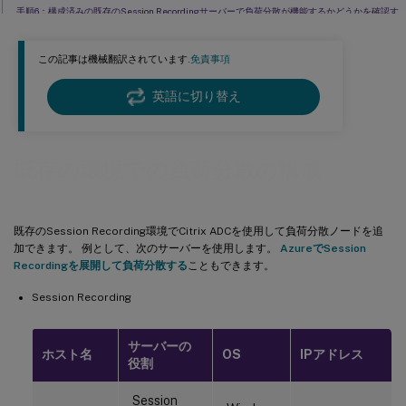
手順6：構成済みの既存のSession Recordingサーバーで負荷分散が機能するかどうかを確認す
る
手順7：Session Recordingサーバーを追加する
この記事は機械翻訳されています.
免責事項
トラブルシューティング
英語に切り替え
既存の環境での負荷分散の構成
既存のSession Recording環境でCitrix ADCを使用して負荷分散ノードを追
加できます。 例として、次のサーバーを使用します。
AzureでSession
Recordingを展開して負荷分散する
こともできます。
Session Recording
サーバーの
ホスト名
OS
IPアドレス
役割
Session