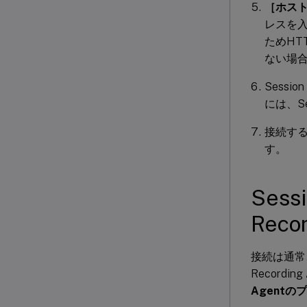
［ホス
レスを
ためHTT
ない場合
Sessi
には、S
接続する
す。
Sess
Rec
接続は通常、
Record
Agentの