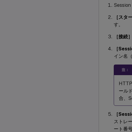
Sessi
［スタ
す。
［接続
［Sess
イン名（
注：
HT
ール
合、Se
［Ses
ストレ
ート番