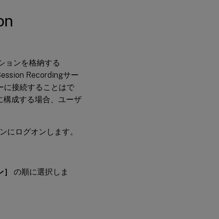
Recordingサーバ
on
ーへの接続の構成
セッションを格納する
ion Recordingサー
ーバーに接続することはで
るように構成する場合、ユーザ
ーションにログオンします。
ン］
の順に選択しま