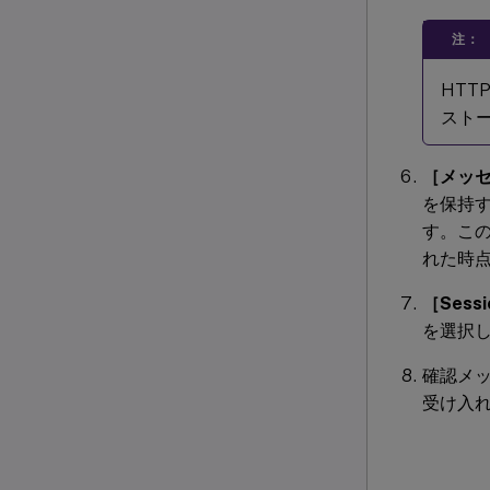
注：
HTT
スト
［メッ
を保持す
す。こ
れた時
［Sessi
を選択
確認メ
受け入