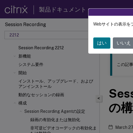
製品ドキュメント
Session Recording
Webサイトの表示を
このコンテン
2212
Sessio
はい
いいえ
Session Recording 2212
新機能
この記事
システム要件
開始
インストール、アップグレード、および
アンインストール
Ses
動的なセッションの録画
<
構成
の構
Session Recording Agentの設定
録画の有効化または無効化
March 27
非可逆ビデオコーデックの有効化ま