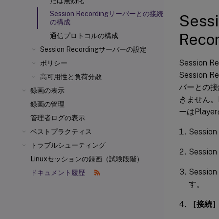
たは無効化
Session Recordingサーバーとの接続
Sess
の構成
Rec
通信プロトコルの構成
Session Recordingサーバーの設定
Sessio
ポリシー
Session
高可用性と負荷分散
バーとの接続
録画の表示
きません。P
録画の管理
ーはPlaye
管理者ログの表示
Sessi
ベストプラクティス
トラブルシューティング
Sessio
Linuxセッションの録画（試験段階）
Sessio
ドキュメント履歴
す。
［接続