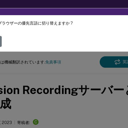
ブラウザーの優先言語に切り替えますか ?
ツは動的に機械翻訳されています。
フィ
n Recording
Session Recording 2212
英
は機械翻訳されています.
免責事項
sion Recordingサー
成
C
, 2023
寄稿者: