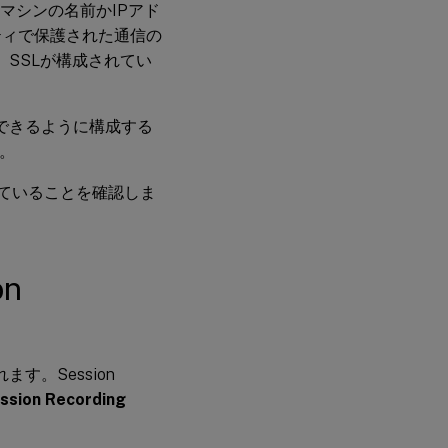
するマシンの名前かIPアド
ティで保護された通信の
ます。SSLが構成されてい
バーと接続できるように構成する
す。
なっていることを確認しま
on
ます。Session
sion Recording