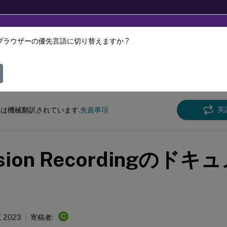
ブラウザーの優先言語に切り替えますか ?
ツは動的に機械翻訳されています。
フィ
n Recording
Session Recording 2212
英
は機械翻訳されています.
免責事項
sion Recordingのド
C
, 2023
寄稿者: