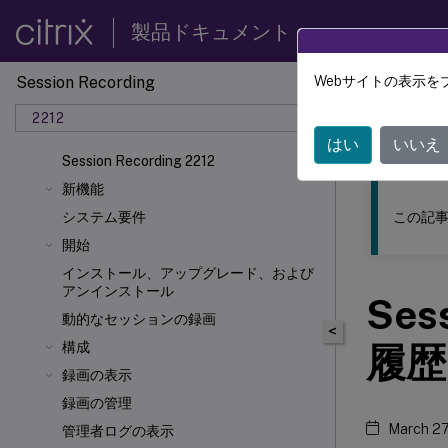
製品ドキュメント
Session Recording
Webサイトの表示を
このコンテン
2212
Sessio
はい
いいえ
Session Recording 2212
新機能
この記事
システム要件
開始
インストール、アップグレード、および
アンインストール
Ses
動的なセッションの録画
<
構成
履歴
録画の表示
録画の管理
March 27
管理者ログの表示