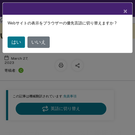
製品ドキュメン
JA
×
ト
Session Recording
Session Recording 2212
Webサイトの表示をブラウザーの優先言語に切り替えますか ?
サーバーがデータベースに接続できな
このコンテンツは動的に機械
フィードバックを提供する
翻訳されています。
い
はい
いいえ
March 27,
2023
C
寄稿者:
この記事は機械翻訳されています.
免責事項
英語に切り替え
サーバーがデータベースに接続でき