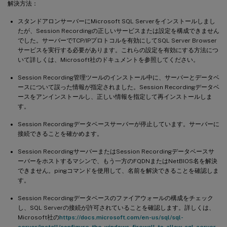
解決方法：
スタンドアロンサーバーにMicrosoft SQL Serverをインストールしまし
たが、Session Recordingの正しいサービスまたは設定を構成できません
でした。サーバーでTCP/IPプロトコルを有効にしてSQL Server Browser
サービスを実行する必要があります。これらの設定を有効にする方法につ
いて詳しくは、Microsoft社のドキュメントを参照してください。
Session Recording管理ツールのインストール中に、サーバーとデータベ
ースについて誤った情報が指定されました。Session Recordingデータベ
ースをアンインストールし、正しい情報を指定して再インストールしま
す。
Session Recordingデータベースサーバーが停止しています。サーバーに
接続できることを確かめます。
Session RecordingサーバーまたはSession Recordingデータベースサ
ーバーをホストするマシンで、もう一方のFQDNまたはNetBIOS名を解決
できません。pingコマンドを使用して、名前を解決できることを確認しま
す。
Session Recordingデータベースのファイアウォールの構成をチェック
し、SQL Serverの接続が許可されていることを確認します。詳しくは、
Microsoft社の
https://docs.microsoft.com/en-us/sql/sql-
server/install/configure-the-windows-firewall-to-allow-sql-server-