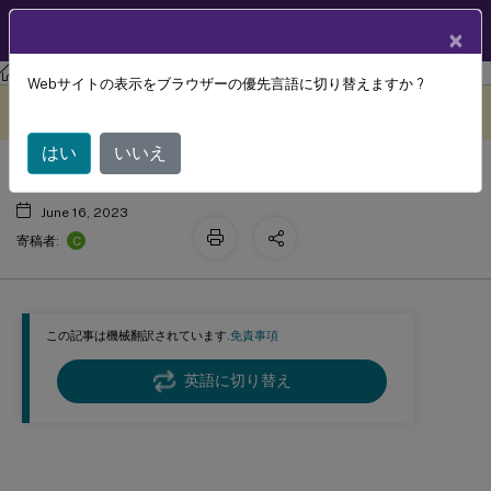
製品ドキュメン
JA
×
ト
Session Recording
Session Recording 2303
Webサイトの表示をブラウザーの優先言語に切り替えますか ?
トラブルシューティング
このコンテンツは動的に機械
フィードバックを提供する
翻訳されています。
はい
いいえ
June 16, 2023
C
寄稿者:
この記事は機械翻訳されています.
免責事項
英語に切り替え
トラブルシューティング