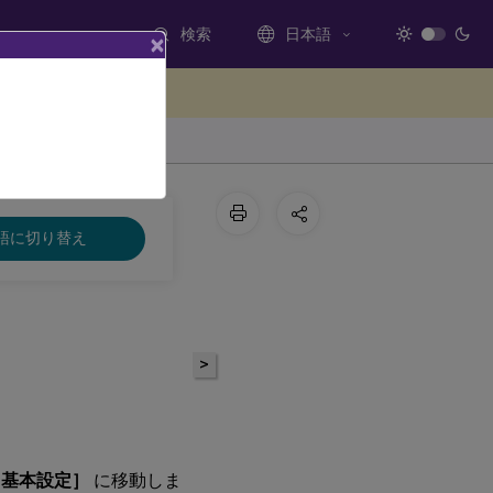
検索
日本語
×
ードバックを提供する
語に切り替え
>
［基本設定］
に移動しま