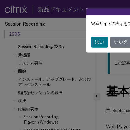
製品ドキュメント
Session Recording
Webサイトの表示を
このコンテン
2305
Sessio
はい
いいえ
Session Recording 2305
新機能
この記事
システム要件
開始
インストール、アップグレード、および
アンインストール
基本
動的なセッションの録画
<
構成
録画の表示
Septembe
Session Recording
Player（Windows）
Web Pl