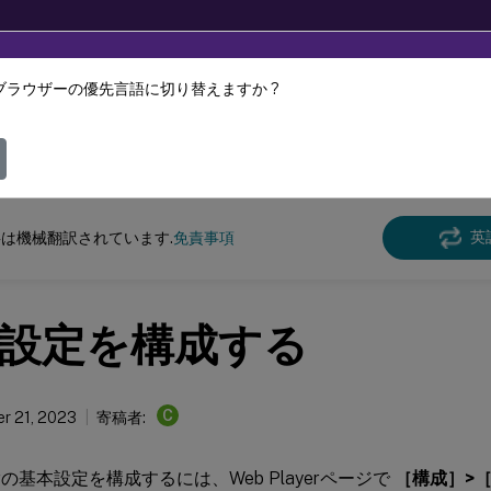
ブラウザーの優先言語に切り替えますか ?
ツは動的に機械翻訳されています。
フィ
n Recording
Session Recording 2305
英
は機械翻訳されています.
免責事項
設定を構成する
C
r 21, 2023
寄稿者:
ayerの基本設定を構成するには、Web Playerページで
［構成］>