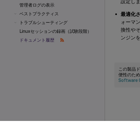
設定し
管理者ログの表示
ベストプラクティス
最適化
ォーマ
トラブルシューティング
換性や
Linuxセッションの録画（試験段階）
ンジン
ドキュメント履歴
この製品
便性のた
Software 