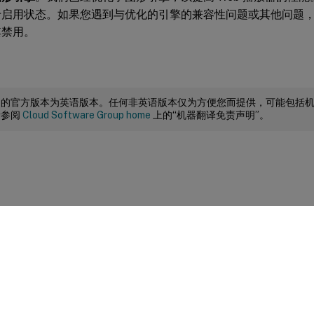
于启用状态。如果您遇到与优化的引擎的兼容性问题或其他问题
其禁用。
档的官方版本为英语版本。任何非英语版本仅为方便您而提供，可能包括
请参阅
Cloud Software Group home
上的“机器翻译免责声明”。
站点反馈
|