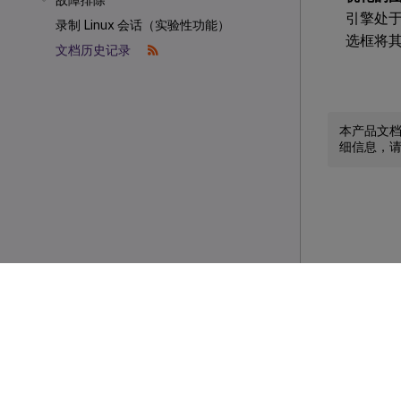
故障排除
引擎处
录制 Linux 会话（实验性功能）
选框将
文档历史记录
本产品文
细信息，