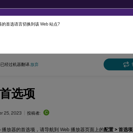
的首选语言切换到该 Web 站点?
机器动态翻译。
在此
n Recording
Session Recording 2305
已经过机器翻译.
放弃
首选项
C
r 25, 2023
投稿者:
b 播放器的首选项，请导航到 Web 播放器页面上的
配置 > 首选项