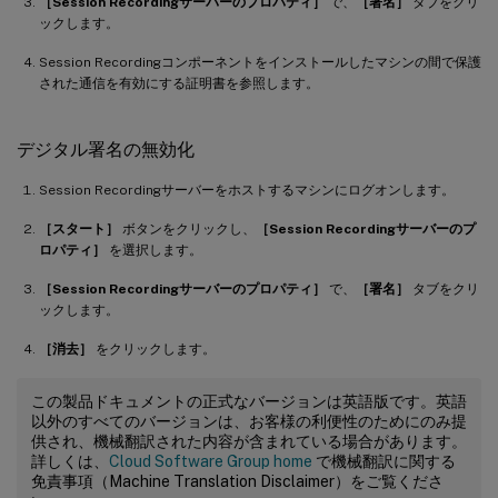
［Session Recordingサーバーのプロパティ］
で、
［署名］
タブをクリ
ックします。
Session Recordingコンポーネントをインストールしたマシンの間で保護
された通信を有効にする証明書を参照します。
デジタル署名の無効化
Session Recordingサーバーをホストするマシンにログオンします。
［スタート］
ボタンをクリックし、
［Session Recordingサーバーのプ
ロパティ］
を選択します。
［Session Recordingサーバーのプロパティ］
で、
［署名］
タブをクリ
ックします。
［消去］
をクリックします。
この製品ドキュメントの正式なバージョンは英語版です。英語
以外のすべてのバージョンは、お客様の利便性のためにのみ提
供され、機械翻訳された内容が含まれている場合があります。
詳しくは、
Cloud Software Group home
で機械翻訳に関する
免責事項（Machine Translation Disclaimer）をご覧くださ