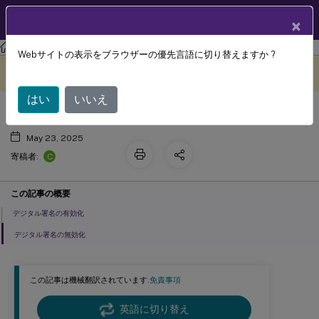
製品ドキュメン
JA
×
ト
Session Recording
Session Recording 2411
Webサイトの表示をブラウザーの優先言語に切り替えますか ?
デジタル署名の有効化または無効化
このコンテンツは動的に機械
フィードバックを提供する
翻訳されています。
はい
いいえ
May 23, 2025
C
寄稿者:
この記事の概要
デジタル署名の有効化
デジタル署名の無効化
この記事は機械翻訳されています.
免責事項
英語に切り替え