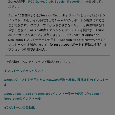
Recordingデータベースのインストール
Zoneの記事「
POC Guide: Citrix Session Recording
」を参照してく
ださい。
クラウドSQL Managed Instanceへのオンプレミスデータベース
の移行
Azure AD参加マシンにSession Recordingサーバーとエージェントを
インストールし、それらに対してAzure ADのサポートを有効にするこ
Azure SQL Managed Instanceからオンプレミスデータベースへ
とができます。 後でクラウドからさまざまなポリシーと再生権限を構
の実稼働データベースの移行
成するときに、Azure AD参加マシンからセッションを開始するAzure
Azure VM上のSQL ServerでのSession Recordingデータベースの
ADユーザーとグループを指定できます。 Citrix Virtual Apps and
インストール
Desktopsインストーラーを使用してSession Recordingサーバーをイ
ンストールする場合、GUIで
［Azure ADのサポートを有効にする］
オ
Google Cloud SQL ServerでのSession Recordingデータベースの
プションは使用
できません
。
インストール
Session Recordingのアンインストール
この記事は、次のセクションで構成されています：
Citrix Analytics for Securityとの統合
インストールチェックリスト
前提条件
Citrixスクリプトを使用したWindowsの役割と機能の前提条件のインストー
ル
Session RecordingサーバーをCitrix Analytics for Securityに接続
する
Citrix Virtual Apps and Desktopsインストーラーを使用したSession
Recordingのインストール
接続された展開を表示する
インストールの自動化
受信したイベントを表示する