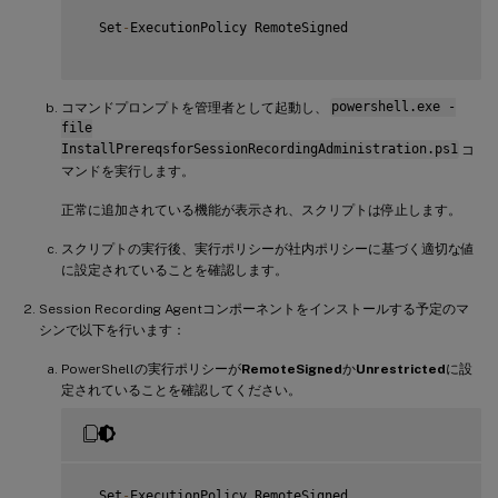
{
       Import
-
Module ServerManager

  Set
-
ExecutionPolicy RemoteSigned

AddFeatures
(
'MSMQ'
)
 #Message Queuing

AddFeatures
(
'MSMQ-HTTP-Support'
)
#
MSMQ
HTTP
 Support
}
else
コマンドプロンプトを管理者として起動し、
powershell.exe -
{
file
try
InstallPrereqsforSessionRecordingAdministration.ps1
コ
{
マンドを実行します。
           dism 
/
online 
/
enable
-
feature 
/
featurename
:
MSM
}
正常に追加されている機能が表示され、スクリプトは停止します。
catch
{
スクリプトの実行後、実行ポリシーが社内ポリシーに基づく適切な値
           Write
-
Host 
"Addition of Windows feature MSMQ 
に設定されていることを確認します。
           Exit 
1
}
Session Recording Agentコンポーネントをインストールする予定のマ
       write
-
Host 
"Addition of Windows feature MSMQ HTTP
シンで以下を行います：
}
PowerShellの実行ポリシーが
RemoteSigned
か
Unrestricted
に設
定されていることを確認してください。
  Set
-
ExecutionPolicy RemoteSigned
