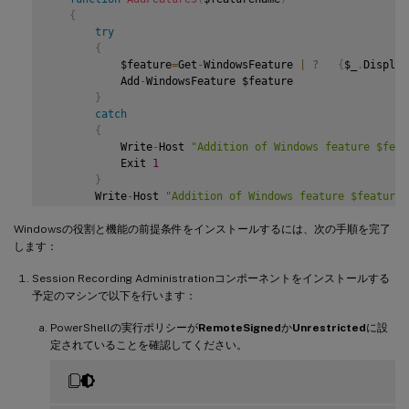
}
{
try
   # Start to install Windows feature

{
   Import
-
Module ServerManager

           $feature
=
Get
-
WindowsFeature 
|
?
{
$_
.
Display
           Add
-
WindowsFeature $feature

AddFeatures
(
'Web-Asp-Net45'
)
 #
ASP
.
NET
4.5
}
AddFeatures
(
'Web-Mgmt-Console'
)
 #
IIS
 Management Consol
catch
AddFeatures
(
'Web-Windows-Auth'
)
 # Windows Authenticati
{
AddFeatures
(
'Web-Metabase'
)
 #
IIS
6
 Metabase Compatibi
           Write
-
Host 
"Addition of Windows feature $feat
AddFeatures
(
'Web-WMI'
)
 #
IIS
6
WMI
 Compatibility

           Exit 
1
AddFeatures
(
'Web-Lgcy-Scripting'
)
#
IIS
6
 Scripting Tool
}
if
(
(
$system 
-
Like 
'*Microsoft Windows Server 2022*'
)
       Write
-
Host 
"Addition of Windows feature $featuren
{
}
AddFeatures
(
'Web-Lgcy-Mgmt-Console'
)
 #
IIS
6
 Manag
Windowsの役割と機能の前提条件をインストールするには、次の手順を完了
}
   # Start to install Windows feature

します：
   $system
=
 gwmi win32_operatingSystem 
|
 select name

AddFeatures
(
'MSMQ-HTTP-Support'
)
 #
MSMQ
HTTP
 Support

Session Recording Administrationコンポーネントをインストールする
AddFeatures
(
'web-websockets'
)
 #
IIS
 Web Sockets

if
(
-
not
(
(
$system 
-
Like 
'*Microsoft Windows Server 2
予定のマシンで以下を行います：
AddFeatures
(
'NET-WCF-HTTP-Activation45'
)
 #http activat
{
AddFeatures
(
'Web-IP-Security'
)
#
IIS
-
IPSecurity

       Write
PowerShellの実行ポリシーが
-
Host
(
"This is not a supported platform.   I
RemoteSigned
か
Unrestricted
に設
       Exit

定されていることを確認してください。
}
if
(
$system 
-
Like 
'*Microsoft Windows Server*'
)