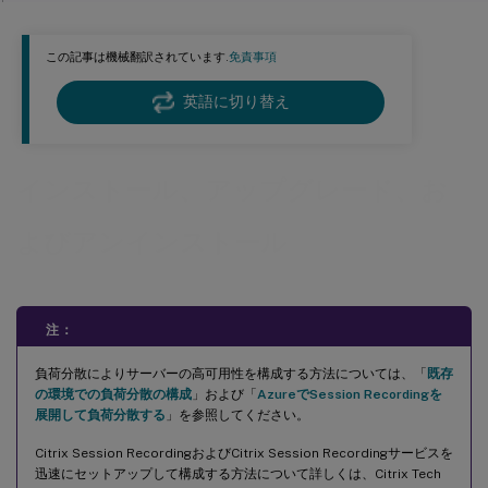
Session Recording Agentのインストール
この記事は機械翻訳されています.
免責事項
Session Recording Playerのインストール
メッセージ キュー（MSMQ）のアクセス制御リスト（ACL）を設定します
英語に切り替え
インストールの自動化
Session Recording Administrationコンポーネントのインストー
ルを自動化する
インストール、アップグレード、お
Session Recording PlayerおよびWeb Playerのインストールを自
よびアンインストール
動化する
Session Recordingのアップグレード
要件、準備、および制限
注：
アップグレードの順序
負荷分散によりサーバーの高可用性を構成する方法については、「
既存
クラウドSQLデータベースサービスでのSession Recordingデータベースのインストール
の環境での負荷分散の構成
」および「
AzureでSession Recordingを
Azure SQL DatabaseにSession Recordingデータベースをインス
展開して負荷分散する
」を参照してください。
トールする
Citrix Session RecordingおよびCitrix Session Recordingサービスを
Azure SQL Managed InstanceまたはAWS RDSでのSession
迅速にセットアップして構成する方法について詳しくは、Citrix Tech