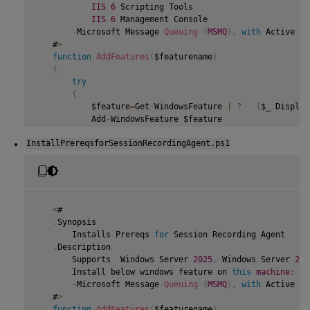
IIS
6
 Scripting Tools

IIS
6
 Management Console

-
Microsoft Message 
Queuing
(
MSMQ
)
,
with
 Active Di
   #
>
function
AddFeatures
(
$featurename
)
{
try
{
           $feature
=
Get
-
WindowsFeature 
|
?
{
$_
.
Display
           Add
-
WindowsFeature $feature

}
InstallPrereqsforSessionRecordingAgent.ps1
catch
{
           Write
-
Host 
"Addition of Windows feature $feat
           Exit 
1
}
       Write
-
Host 
"Addition of Windows feature $featuren
<
#

}
.
Synopsis

       Installs Prereqs 
for
 Session Recording Agent

   $system
=
 gwmi win32_operatingSystem 
|
 select name

.
Description

       Supports  Windows Server 
2025
,
 Windows Server 
202
if
(
-
not
(
(
$system 
-
Like 
'*Microsoft Windows Server 2
       Install below windows feature on 
this
machine
:
{
-
Microsoft Message 
Queuing
(
MSMQ
)
,
with
 Active Di
       Write
-
Host
(
"This is not a supported server platfo
   #
>
       Exit

function
AddFeatures
(
$featurename
)