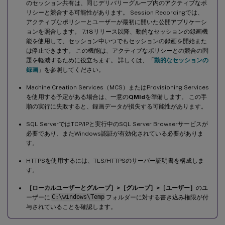
のセッション共有は、同じデリバリーグループ内のアクティブなポ
リシーと競合する可能性があります。 Session Recordingでは、
アクティブなポリシーとユーザーが最初に開いた公開アプリケーシ
ョンを照合します。 7.18リリース以降、動的なセッションの録画機
能を使用して、セッション中いつでもセッションの録画を開始また
は停止できます。 この機能は、アクティブなポリシーとの競合の問
題を軽減するために役立ちます。 詳しくは、「
動的なセッションの
録画
」を参照してください。
Machine Creation Services（MCS）またはProvisioning Services
を使用する予定がある場合は、一意の
QMId
を準備します。 この手
順の実行に失敗すると、録画データが損失する可能性があります。
SQL ServerではTCP/IPと実行中のSQL Server Browserサービスが
必要であり、またWindows認証が有効化されている必要がありま
す。
HTTPSを使用するには、TLS/HTTPSのサーバー証明書を構成しま
す。
［ローカルユーザーとグループ］>［グループ］>［ユーザー］
のユ
ーザーに
C:\windows\Temp
フォルダーに対する書き込み権限が付
与されていることを確認します。