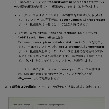
SQL Serverインスタンスで
securityadmin
および
dbcreator
サーバ
ーの役割の権限が必要です。 権限がない場合は、次を行います：
データベース管理者にインストールの権限を割り当ててもらいま
す。 インストールの完了後は、
securityadmin
および
dbcreator
サーバー役割権限は不要になり、安全に削除できます。
または、Citrix Virtual Apps and Desktops ISOイメージの
\x64\Session Recording
にある
SessionRecordingAdministrationx64.msiパッケージを使用し
ます。 msiのインストール中、
securityadmin
および
dbcreator
サーバー役割権限と共に、データベース管理者の資格情報を求め
るダイアログボックスが表示されます。 資格情報を正確に入力し
て、
［OK］
をクリックし、インストールを続行します。
インストールによりSession Recordingデータベースが作成さ
れ、Session Recordingサーバーのマシンアカウントが
db_owner
として追加されます。
［管理者ログの構成］
ページで、管理者ログ機能の構成を指定します。