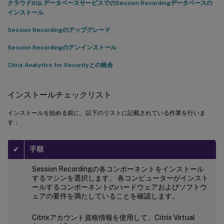
クラウドSQLデータベースサービスでのSession Recordingデータベースの
Session Recordingサーバーを追加する
インストール
Session Recordingサーバーを削除する
Session Recordingのアップグレード
データソースのデータ処理をオンまたはオフにする
Session Recordingのアンインストール
構成されたSession Recordingサーバーが接続に失敗する
Citrix Analytics for Securityとの統合
インストールチェックリスト
インストールを始める前に、以下のリストに記載されている作業を行いま
す：
手順
✔
Session Recordingの各コンポーネントをインストール
するマシンを選択します。 各コンピューターがインスト
ールするコンポーネントのハードウェアおよびソフトウ
ェアの要件を満たしていることを確認します。
Citrixアカウント資格情報を使用して、Citrix Virtual