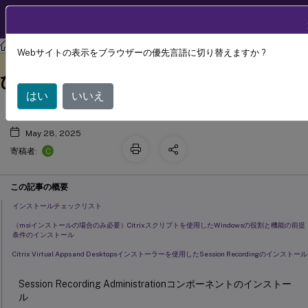
製品ドキュメン
JA
ト
Session Recording
Session Recording 2411
Webサイトの表示をブラウザーの優先言語に切り替えますか ?
インストール、アップグレード、およ
このコンテンツは動的に機械
フィードバックを提供する
翻訳されています。
びアンインストール
はい
いいえ
May 28, 2025
C
寄稿者:
この記事の概要
インストールチェックリスト
（msiインストールの場合のみ必要）Citrixスクリプトを使用したWindowsの役割と機能の前提
条件のインストール
Citrix Virtual Apps and Desktopsインストーラーを使用したSession Recordingのインストール
Session Recording Administrationコンポーネントのインストー
ル