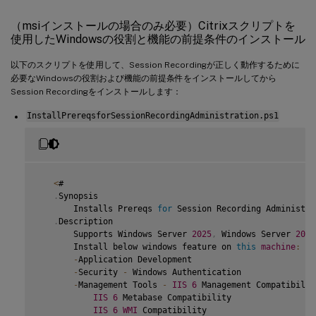
（msiインストールの場合のみ必要）Citrixスクリプトを
使用したWindowsの役割と機能の前提条件のインストール
以下のスクリプトを使用して、Session Recordingが正しく動作するために
必要なWindowsの役割および機能の前提条件をインストールしてから
Session Recordingをインストールします：
InstallPrereqsforSessionRecordingAdministration.ps1
<
#

.
Synopsis

       Installs Prereqs 
for
 Session Recording Administrat
.
Description

       Supports Windows Server 
2025
,
 Windows Server 
2022
       Install below windows feature on 
this
machine
:
-
Application Development

-
Security 
-
 Windows Authentication

-
Management Tools 
-
IIS
6
 Management Compatibility
IIS
6
 Metabase Compatibility

IIS
6
WMI
 Compatibility
