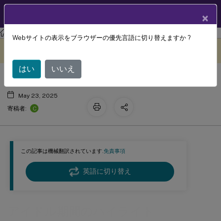
製品ドキュメン
JA
×
ト
Session Recording
Session Recording 2411
Webサイトの表示をブラウザーの優先言語に切り替えますか ?
アイドル期間のハイライト
このコンテンツは動的に機械
フィードバックを提供する
翻訳されています。
はい
いいえ
May 23, 2025
C
寄稿者:
この記事は機械翻訳されています.
免責事項
英語に切り替え
アイドル期間のハイライト