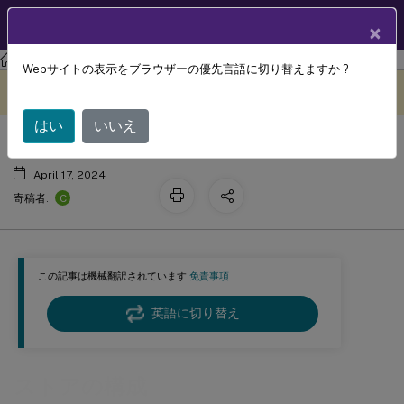
製品ドキュメン
JA
×
ト
ストアフロント
StoreFront
2203
Webサイトの表示をブラウザーの優先言語に切り替えますか ?
ストアの構成
このコンテンツは動的に機械
フィードバックを提供する
翻訳されています。
はい
いいえ
April 17, 2024
C
寄稿者:
この記事は機械翻訳されています.
免責事項
英語に切り替え
ストアの構成