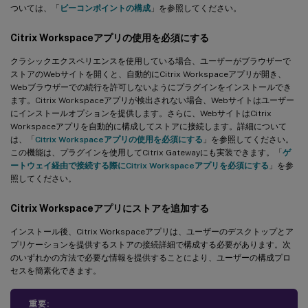
ついては、「
ビーコンポイントの構成
」を参照してください。
Citrix Workspaceアプリの使用を必須にする
クラシックエクスペリエンスを使用している場合、ユーザーがブラウザーで
ストアのWebサイトを開くと、自動的にCitrix Workspaceアプリが開き、
Webブラウザーでの続行を許可しないようにプラグインをインストールでき
ます。Citrix Workspaceアプリが検出されない場合、Webサイトはユーザー
にインストールオプションを提供します。さらに、WebサイトはCitrix
Workspaceアプリを自動的に構成してストアに接続します。詳細について
は、「
Citrix Workspaceアプリの使用を必須にする
」を参照してください。
この機能は、プラグインを使用してCitrix Gatewayにも実装できます。「
ゲ
ートウェイ経由で接続する際にCitrix Workspaceアプリを必須にする
」を参
照してください。
Citrix Workspaceアプリにストアを追加する
インストール後、Citrix Workspaceアプリは、ユーザーのデスクトップとア
プリケーションを提供するストアの接続詳細で構成する必要があります。次
のいずれかの方法で必要な情報を提供することにより、ユーザーの構成プロ
セスを簡素化できます。
重要: