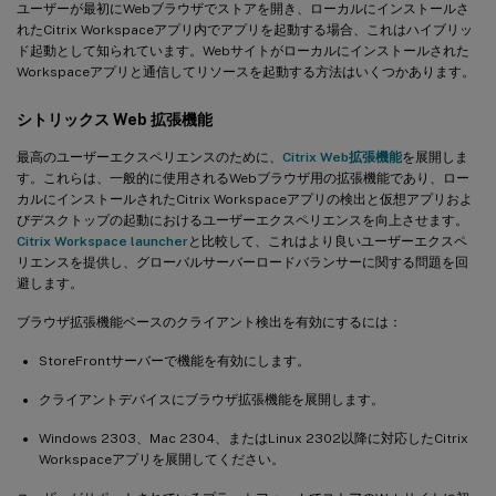
ユーザーが最初にWebブラウザでストアを開き、ローカルにインストールさ
れたCitrix Workspaceアプリ内でアプリを起動する場合、これはハイブリッ
ド起動として知られています。Webサイトがローカルにインストールされた
Workspaceアプリと通信してリソースを起動する方法はいくつかあります。
シトリックス Web 拡張機能
最高のユーザーエクスペリエンスのために、
Citrix Web拡張機能
を展開しま
す。これらは、一般的に使用されるWebブラウザ用の拡張機能であり、ロー
カルにインストールされたCitrix Workspaceアプリの検出と仮想アプリおよ
びデスクトップの起動におけるユーザーエクスペリエンスを向上させます。
Citrix Workspace launcher
と比較して、これはより良いユーザーエクスペ
リエンスを提供し、グローバルサーバーロードバランサーに関する問題を回
避します。
ブラウザ拡張機能ベースのクライアント検出を有効にするには：
StoreFrontサーバーで機能を有効にします。
クライアントデバイスにブラウザ拡張機能を展開します。
Windows 2303、Mac 2304、またはLinux 2302以降に対応したCitrix
Workspaceアプリを展開してください。