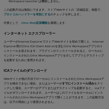
Workspace launcher は機能しません。
この起動方法は無効にできます。ストアWebサイトの「詳細設定」画面で、
プロトコルハンドラーを有効にする
のチェックを外します。
代替として、
Citrix Web拡張機能
を展開します。
インターネット エクスプローラー
ユーザーがInternet ExplorerでストアWebサイトを初めて開くと、Internet
Explorer用のCitrix ICA Client Add-onを含むCitrix Workspaceアプリのイ
ンストールを促されます。プラグインがインストールされると、ローカルに
インストールされたCitrix Workspaceアプリを介してアプリとデスクトップ
を起動するために使用されます。
ICAファイルのダウンロード
Webサイトが他の方法でローカルにインストールされたCitrix Workspaceア
プリを検出できない場合、またはユーザーが
すでにインストール済み
をクリ
ックした場合、ユーザーがアプリまたはデスクトップを起動すると、.icaファ
イルがダウンロードされます。ユーザーはこのファイルをローカルにインス
トールされたCitrix Workspaceアプリで開くことができます。この起動方法
は、以下の理由により推奨されません。