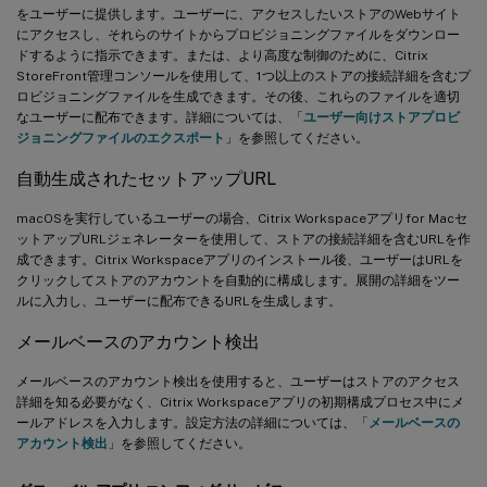
をユーザーに提供します。ユーザーに、アクセスしたいストアのWebサイト
にアクセスし、それらのサイトからプロビジョニングファイルをダウンロー
ドするように指示できます。または、より高度な制御のために、Citrix
StoreFront管理コンソールを使用して、1つ以上のストアの接続詳細を含むプ
ロビジョニングファイルを生成できます。その後、これらのファイルを適切
なユーザーに配布できます。詳細については、「
ユーザー向けストアプロビ
ジョニングファイルのエクスポート
」を参照してください。
自動生成されたセットアップURL
macOSを実行しているユーザーの場合、Citrix Workspaceアプリfor Macセ
ットアップURLジェネレーターを使用して、ストアの接続詳細を含むURLを作
成できます。Citrix Workspaceアプリのインストール後、ユーザーはURLを
クリックしてストアのアカウントを自動的に構成します。展開の詳細をツー
ルに入力し、ユーザーに配布できるURLを生成します。
メールベースのアカウント検出
メールベースのアカウント検出を使用すると、ユーザーはストアのアクセス
詳細を知る必要がなく、Citrix Workspaceアプリの初期構成プロセス中にメ
ールアドレスを入力します。設定方法の詳細については、「
メールベースの
アカウント検出
」を参照してください。