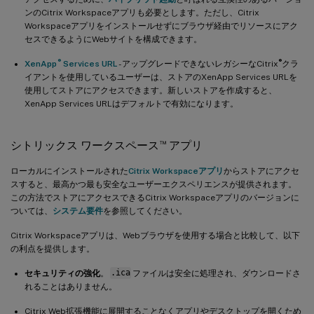
ンのCitrix Workspaceアプリも必要とします。ただし、Citrix
Workspaceアプリをインストールせずにブラウザ経由でリソースにアク
セスできるようにWebサイトを構成できます。
®
®
XenApp
Services URL
- アップグレードできないレガシーなCitrix
クラ
イアントを使用しているユーザーは、ストアのXenApp Services URLを
使用してストアにアクセスできます。新しいストアを作成すると、
XenApp Services URLはデフォルトで有効になります。
™
シトリックス ワークスペース
アプリ
ローカルにインストールされた
Citrix Workspaceアプリ
からストアにアクセ
スすると、最高かつ最も安全なユーザーエクスペリエンスが提供されます。
この方法でストアにアクセスできるCitrix Workspaceアプリのバージョンに
ついては、
システム要件
を参照してください。
Citrix Workspaceアプリは、Webブラウザを使用する場合と比較して、以下
の利点を提供します。
セキュリティの強化
。
.ica
ファイルは安全に処理され、ダウンロードさ
れることはありません。
Citrix Web拡張機能に展開することなくアプリやデスクトップを開くため