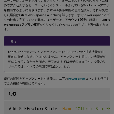
ユーザーがサポートされているプラットフォームでストアのWebサイトに初
めてアクセスすると、ローカルにインストールされているWorkspaceアプリ
を検出するように促されます。まずWeb拡張機能の使用を試み、それが失敗
した場合はCitrix Workspace Launcherを試します。すでにWorkspaceアプ
リの検出を完了している既存のユーザーは、
アカウント設定
に移動し、
Citrix
Workspaceアプリの変更
をクリックしてWorkspaceアプリを再検出できま
す。
注：
StoreFrontのバージョンアップグレード中にCitrix Web拡張機能が自
動的に有効になることはありません。アップグレード前にこの機能が有
効になっていなかった場合、デフォルトでは無効のままです。今後のリ
リースでは、すべての展開で有効になります。
既存の展開をアップグレードする際に、以下の
PowerShell
コマンドを使用し
てこの機能を有効にできます。
Add-STFFeatureState 
-Name
"Citrix.StoreFr