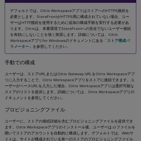
デフォルトでは、Citrix WorkspaceアプリはストアへのHTTPS接続を
必要とします。StoreFrontがHTTPS用に構成されていない場合、ユー
ザーはHTTP接続を使用するために追加の構成手順を実行する必要があ
ります。Citrixは、本番環境でStoreFrontへの安全でないユーザー接続
を有効にしないことを強く推奨します。詳細については、Citrix
Workspaceアプリfor Windowsのドキュメントにある「
ストア構成パ
ラメーター
」を参照してください。
手動での構成
ユーザーは、ストアURLまたはCitrix Gateway URLをCitrix Workspaceアプ
リに入力することで、Citrix Workspaceアプリをストアに接続できます。ユ
ーザーがベースURLを入力した場合、Citrix Workspaceアプリは選択可能な
ストアのリストを提供します。詳細については、Citrix Workspaceアプリの
ドキュメントを参照してください。
プロビジョニングファイル
ユーザーに、ストアの接続詳細を含むプロビジョニングファイルを提供でき
ます。Citrix Workspaceアプリのインストール後、ユーザーは.crファイルを
開いてストアのアカウントを自動的に構成します。デフォルトでは、Webサ
イトは、サイトが構成されている単一のストアのプロビジョニングファイル