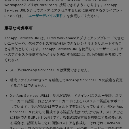
WorkspaceアプリがStoreFrontに接続できるようになります。XenApp
Services URLを介してストアにアクセスするために使用できるクライアント
については、「
ユーザーデバイス要件
」を参照してください。
重要な考慮事項
XenApp Services URLは、Citrix Workspaceアプリにアップグレードできな
いユーザーや、代替アクセス方法が利用できないシナリオをサポートするこ
とを目的としています。XenApp Services URLを使用してユーザーにストア
へのアクセスを提供するかどうかを決定する際には、以下の制限を考慮して
ください。
ストアのXenApp Services URLは変更できません。
構成ファイルconfig.xmlを編集してXenApp Services URLの設定を変更
することはできません。
XenApp Services URLは、明示的認証、ドメインパススルー認証、スマ
ートカード認証、およびスマートカードによるパススルー認証をサポート
しています。明示的認証はデフォルトで有効になっています。各XenApp
Services URLに対して構成できる認証方法は1つだけであり、ストアごと
に利用できるURLも1つだけです。複数の認証方法を有効にする必要があ
る場合は、認証方法ごとに個別のストアを作成し、それぞれにXenApp
Services URLを設定する必要があります。その後、ユーザーは自分の認