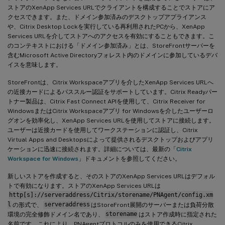
ストアのXenApp Services URLでクライアントを構成することでストアにア
クセスできます。また、ドメイン参加済みのデスクトップアプライアンス
や、Citrix Desktop Lockを実行している再利用されたPCから、XenApp
Services URLを介してストアへのアクセスを有効にすることもできます。こ
のコンテキストにおける「ドメイン参加済み」とは、StoreFrontサーバーを
含むMicrosoft Active Directoryフォレスト内のドメインに参加しているデバ
イスを意味します。
StoreFrontは、Citrix Workspaceアプリを介したXenApp Services URLへ
の近接カードによるパススルー認証をサポートしています。Citrix Readyパー
トナー製品は、Citrix Fast Connect APIを使用して、Citrix Receiver for
WindowsまたはCitrix Workspaceアプリ for Windowsを介したユーザーロ
グオンを効率化し、XenApp Services URLを使用してストアに接続します。
ユーザーは近接カードを使用してワークステーションに認証し、Citrix
Virtual Apps and Desktopsによって提供されるデスクトップおよびアプリ
ケーションに迅速に接続されます。詳細については、最新の「
Citrix
Workspace for Windows
」ドキュメントを参照してください。
新しいストアを作成すると、そのストアのXenApp Services URLはデフォル
トで有効になります。ストアのXenApp Services URLは
http[s]://serveraddress/Citrix/storename/PNAgent/config.xm
l
の形式で、
serveraddress
はStoreFront展開のサーバーまたは負荷分散
環境の完全修飾ドメイン名であり、
storename
はストア作成時に指定された
名前です。これにより、PNAgentプロトコルのみを使用できるCitrix