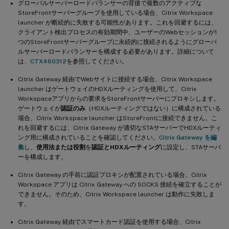
グローバルサーバーロードバランサーの背後で複数のアクティブな
StoreFrontサーバーグループを使用している場合、Citrix Workspace
launcher が断続的に失敗する可能性があります。これを回避するには、
クライアント検出プロセスの有効期間中、ユーザーのWebセッションが1
つのStoreFrontサーバーグループに永続的に接続されるようにグローバ
ルサーバーロードバランサーを構成する必要があります。詳細について
は、
CTX460312
を参照してください。
Citrix Gateway 経由でWebサイトに接続する場合、Citrix Workspace
launcher はゲートウェイのHDXルーティングを使用して、Citrix
Workspaceアプリからの要求をStoreFrontサーバーにプロキシします。
ゲートウェイが
認証のみ
（HDXルーティングではない）に構成されている
場合、Citrix Workspace launcher はStoreFrontに接続できません。こ
れを回避するには、Citrix Gateway が適切なSTAサーバーでHDXルーティ
ング用に構成されていることを確認してください。
Citrix Gateway を編
集
し、
使用法または役割
を
認証とHDXルーティング
に設定し、STAサーバ
ーを構成します。
Citrix Gateway の手前に認証プロキシが配置されている場合、Citrix
Workspace アプリは Citrix Gateway への SOCKS 接続を確立することが
できません。そのため、Citrix Workspace launcher は動作に失敗しま
す。
Citrix Gateway 経由でスマートカード認証を使用する場合、Citrix