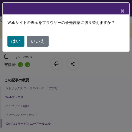
製品ドキュメン
JA
×
ト
ストアフロント
StoreFront
2402
Webサイトの表示をブラウザーの優先言語に切り替えますか ?
ユーザーアクセス
このコンテンツは動的に機械
フィードバックを提供する
翻訳されています。
はい
いいえ
July 2, 2026
C
C
寄稿者:
この記事の概要
™
シトリックス ワークスペース
アプリ
Webブラウザ
ハイブリッド起動
リソースショートカット
XenApp サービス ユーアールエル