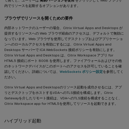
て開くと、ユーザーは
簡易バージョンを使用
をクリックして Web ブラウザ
内でリソースを起動するオプションがあります。
ブラウザでリソースを開くための要件
内部ネットワークのユーザーの場合、Citrix Virtual Apps and Desktops が
提供するリソースへの Web ブラウザ経由のアクセスは、デフォルトで無効に
なっています。Web ブラウザを使用してデスクトップおよびアプリケーショ
ンへのローカルアクセスを有効にするには、Citrix Virtual Apps and
Desktops サーバーで ICA WebSockets 接続ポリシーを有効にします。
Citrix Virtual Apps and Desktops は、Citrix Workspace アプリ for
HTML5 接続にポート 8008 を使用します。ファイアウォールおよびその他
のネットワークデバイスがこのポートへのアクセスを許可していることを確
認してください。詳細については、
WebSockets ポリシー設定
を参照してく
ださい。
Citrix Virtual Apps and Desktopsのリソース起動を成功させるには、アプ
リとデスクトップをホストするVDAへのTLS接続を構成します。Citrix
Gatewayを介したリモート接続は、VDAへのTLS接続を構成することなく、
Citrix Workspace app for HTML5を使用してリソースを起動できます。
ハイブリッド起動