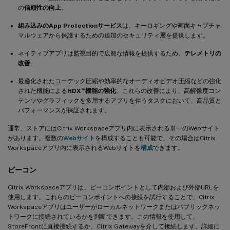
の
信頼性の向上
。
組み込みのApp Protectionサービス
は、キーロギングや画面キャプチャ
マルウェアから保護するための追加のセキュリティ層を提供します。
ネイティブアプリは監視目的で広範な情報を提供するため、
テレメトリの
改善
。
最適化されたコーデック圧縮や効率的なオーディオビデオ圧縮などの強化
™
された機能による
HDX
機能の強化
。これらの改善により、高解像度コン
テンツやグラフィックを多用するアプリを伴うタスクにおいて、高品質と
パフォーマンスが保証されます。
通常、ストアにはCitrix Workspaceアプリ内に表示される単一のWebサイト
があります。複数の
Webサイト
を構成することも可能で、その場合はCitrix
Workspaceアプリ内に表示されるWebサイトを
構成
できます。
ビーコン
Citrix Workspaceアプリは、ビーコンポイントとして内部および外部URLを
使用します。これらのビーコンポイントへの接続を試行することで、Citrix
Workspaceアプリはユーザーがローカルネットワークまたはパブリックネッ
トワークに接続されているかを判断できます。この情報を使用して、
StoreFrontに直接接続するか、Citrix Gatewayを介して接続します。詳細に