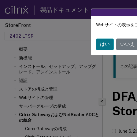
製品ドキュメント
StoreFront
Webサイトの表示を
このコンテン
2402 LTSR
ストア
はい
いいえ
概要
新機能
この記事
インストール、セットアップ、アップグ
レード、アンインストール
認証
ストアの構成と管理
DFA
Webサイトの管理
<
サーバーグループの構成
Sto
Citrix GatewayおよびNetScaler
ADCと
の統合
Citrix Gatewayの構成
June 6, 