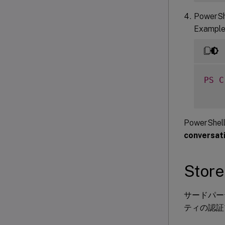
Power
Exampl
PS
C
PowerS
conversat
Sto
サードパー
ティの認証