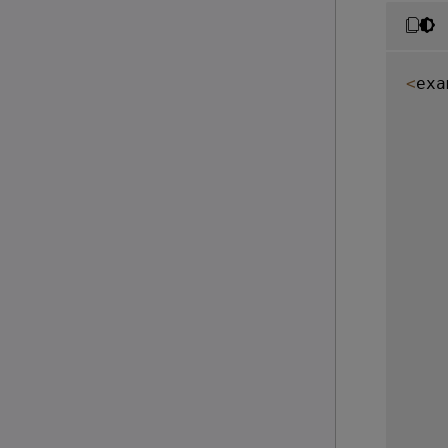
<
exa