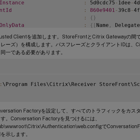
Instance
:
 5d0cdc75
-
1dee
-
4d
ntId
:
860e9401
-
39c8
-
4f
:
{
}
OnlyData
:
{
[
Name
,
 Delegate
                             vices
.
Web
.
Comman
 Trusted Clientを追加します。StoreFrontとCitrix Gat
meterData
:
{
[
FeatureClassId
レーズ）を構成します。パスフレーズとクライアントIDは、Citrix
970
-
466c
-
ad4c
-
27
と同一である必要があります。
tionalInstanceDependencies
:
{
b1e48ef0
-
b9e5
-
4
ployed
:
ureClass
:
 Citrix
.
DeliveryS
:
\Program Files\Citrix\Receiver StoreFront\Sc
Conversation Factoryを設定して、すべてのトラフィック
。Conversation Factoryを見つけるには、
pub\wwwroot\Citrix\Authentication\web.configでConvers
例を示します。