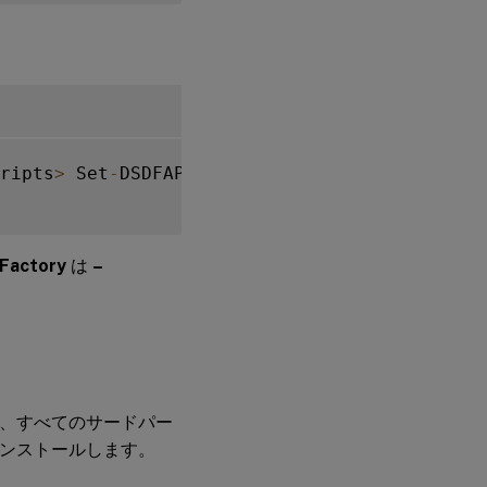
、
ripts
>
 Set
-
DSDFAProperty 
-
ConversationFactory
nFactory
は
–
ので、すべてのサードパー
インストールします。