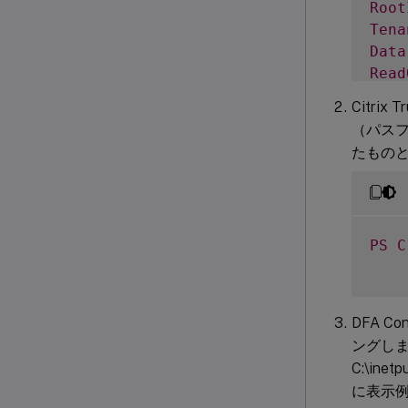
Root
Tena
Data
Read
    
Citrix
Para
（パスフ
たもの
Addi
IsDe
Feat
PS
C
DFA 
ングします
C:\inet
に表示