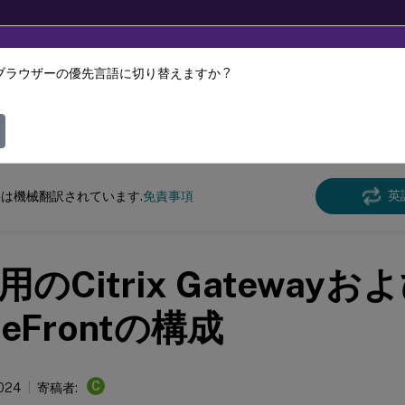
ブラウザーの優先言語に切り替えますか ?
ツは動的に機械翻訳されています。
フィ
フロント
StoreFront
2402
英
は機械翻訳されています.
免責事項
用のCitrix Gatewayお
reFrontの構成
C
2024
寄稿者: