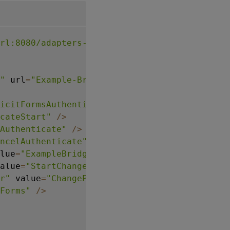
rl:8080/adapters-sf-aaconnector-webapp"
>
"
 url
=
"Example-Bridge-Forms/Start"
>
icitFormsAuthentication"
/
>
cateStart"
/
>
Authenticate"
/
>
ncelAuthenticate"
/
>
lue
=
"ExampleBridgeAuthentication"
/
>
alue
=
"StartChangePassword"
/
>
r"
 value
=
"ChangePassword"
/
>
Forms"
/
>