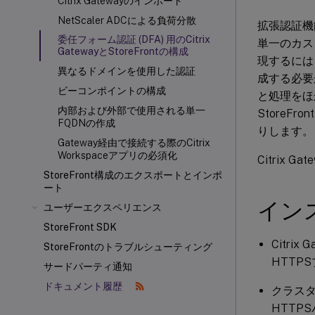
Citrix Gatewayのインポート
NetScaler ADCによる負荷分散
拡張認証機能
委任フォーム認証 (DFA) 用のCitrix
単一のカス
GatewayとStoreFrontの構成
現するには、Ci
異なるドメインを使用した認証
成する必要
ビーコンポイントの構成
と処理をほ
内部および外部で使用される単一
StoreF
FQDNの作成
りします。
Gateway経由で接続する際のCitrix
Workspaceアプリの必須化
Citrix 
StoreFront構成のエクスポートとインポ
ート
イン
ユーザーエクスペリエンス
StoreFront SDK
Citri
StoreFrontのトラブルシューティング
HTTP
サードパーティ通知
ドキュメント履歴
クラスタ
HTTP