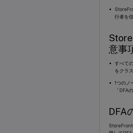
Store
行者を
Sto
意事
すべて
をクラ
1つのノ
「DFA
DFA
StoreF