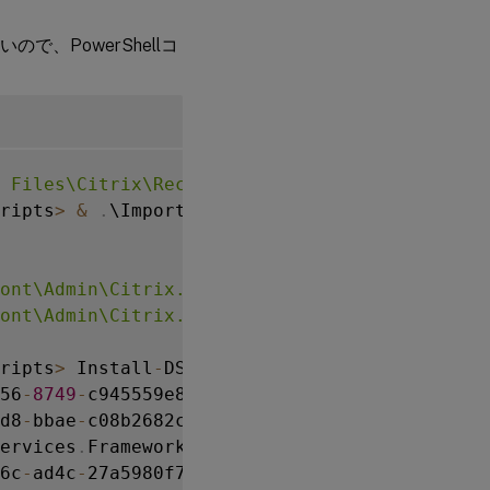
、PowerShellコ
 Files\Citrix\Receiver StoreFront\Scripts'
ripts
>
&
.
\ImportModules
.
ps1

ont\Admin\Citrix.DeliveryServices.Configurat
ont\Admin\Citrix.DeliveryServices.Configurat
ripts
>
 Install
-
56
-
8749
-
d8
-
bbae
-
ervices
.
Framework
.
FileBased
.
6c
-
ad4c
-