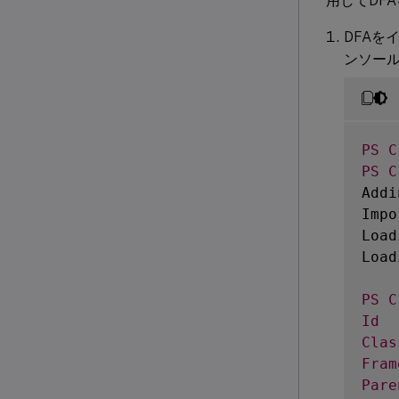
用してDF
DFAを
ンソー
PS
C
PS
C
Addi
Impo
Load
Load
PS
C
Id
Clas
Fram
Pare