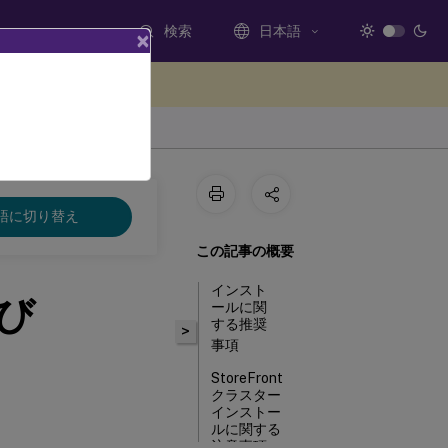
検索
日本語
×
ードバックを提供する
語に切り替え
この記事の概要
インスト
よび
ールに関
する推奨
>
事項
StoreFront
クラスター
インストー
ルに関する
注意事項