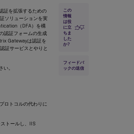
この
ベース認証を拡張するための
DFAの有
情報
認証ソリューションを実
は役
効化
ntication（DFA）を構
に立
StoreFront
どの認証フォームの生成
ちま
のアンイン
した
 Gatewayは認証を
ストール
か?
または認証サービスとやりと
フィードバ
さい。
ックの送信
HTTPプロトコルの代わりに
トールし、IIS
。