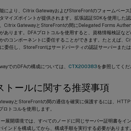
により、Citrix GatewayおよびStoreFrontのフォーム
タマイズポイントが提供されます。拡張認証SDKを使用した
trix GatewayとStoreFrontの間にDelegated Forms Authe
があります。DFAプロトコルを使用すると、資格情報検証な
かのコンポーネントに委任することができます。たとえば、Citrix
rontに委任し、StoreFrontはサードパーティの認証サーバー
GatewayでのDFAの構成については、
CTX200383
を参照してくだ
ストールに関する推奨事項
x GatewayとStoreFrontの間の通信を確実に保護するには、
Sプロトコルを使用します。
ー展開環境では、すべてのノードに同じサーバー証明書をインス
Sバインドを構成してから、構成手順を実行する必要があります