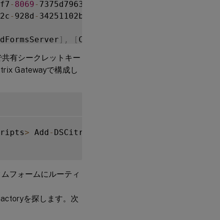
f7
-
8069
-
2c
-
928d
-
dFormsServer
]
,
[
Cmdlet
,
 Add
-
DSWebFeature
]
,
[
ds
]
,
[
Tenant
,
860e9401
-
39c8
-
4f2c
-
928d
-
342511
ewayの間で共有シークレットキー
,
 e1eb3668
-
9c1c
-
4ad8
-
bbae
-
c08b2682c1bc
]
,
[
Pa
 Gatewayで構成し
a5980f716c
]
,
[
TenantId
,
860e9401
-
39c8
-
4f2c
-
9
697
-
af9b
-
0910062aa2a3
}
ervices
.
Framework
.
Feature
.
FeatureClass

ripts
>
 Add
-
DSCitrixPSKTrustedClient 
-
clientI
をカスタムフォームにルーティ
ationFactoryを探します。次