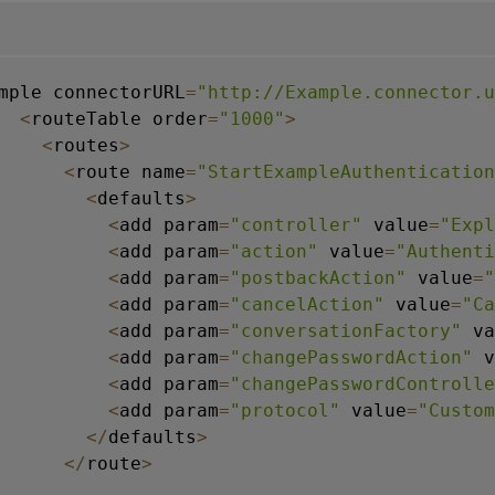
mple connectorURL
=
"http://Example.connector.u
<
routeTable order
=
"1000"
>
<
routes
>
<
route name
=
"StartExampleAuthentication
<
defaults
>
<
add param
=
"controller"
 value
=
"Expl
<
add param
=
"action"
 value
=
"Authenti
<
add param
=
"postbackAction"
 value
=
"
<
add param
=
"cancelAction"
 value
=
"Ca
<
add param
=
"conversationFactory"
 va
<
add param
=
"changePasswordAction"
 v
<
add param
=
"changePasswordControlle
<
add param
=
"protocol"
 value
=
"Custom
<
/
defaults
>
<
/
route
>