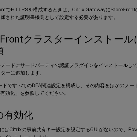
FrontでHTTPSを構成するときは、Citrix GatewayにStoreF
信頼された証明書機関として設定する必要があります。
reFrontクラスターインストー
項
のノードにサードパーティの認証プラグインをインストールし
スターに追加します。
ードですべてのDFA関連設定を構成し、その内容をほかのノー
の有効化」を参照してください。
の有効化
rontにはCitrixの事前共有キー設定を設定するGUIがないので、Pow