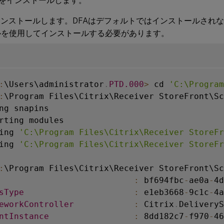
Aをインストールします。
インストールします。DFAはデフォルトではインストールされないので
ルを使用してインストールする必要があります。
:
\Users\administrator
.
PTD
.000
>
 cd 
'C:\Program
:
\Program Files\Citrix\Receiver StoreFront\Sc
ng snapins

rting modules

ing 
'C:\Program Files\Citrix\Receiver StoreFr
ing 
'C:\Program Files\Citrix\Receiver StoreFr
:
\Program Files\Citrix\Receiver StoreFront\Sc
:
 bf694fbc
-
ae0a
-
4d
sType
:
 e1eb3668
-
9c1c
-
4a
eworkController
:
 Citrix
.
DeliveryS
ntInstance
:
 8dd182c7
-
f970
-
46