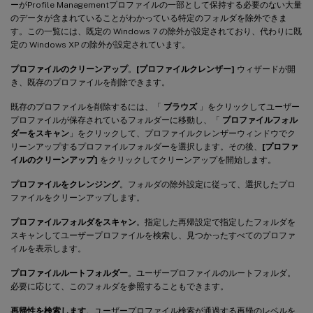
ーがProfile Managementプロファイルの一部として保持する必要のない大量
のデータが含まれていることがわかっている特定のフォルダを除外できま
す。この一覧には、既定の Windows 7 の除外が設定されており、代わりに既
定の Windows XP の除外が設定されています。
プロファイルのクリーンアップ
。
[プロファイルクレンザー]
ウィザードが開
き、既存のプロファイルを削除できます。
既存のプロファイルを削除するには、「
ブラウズ
」をクリックしてユーザー
プロファイルが保存されているフォルダーに移動し、「
プロファイルフォル
ダーをスキャン
」をクリックして、プロファイルクレンザーウィンドウでク
リーンアップするプロファイルフォルダーを選択します。その後、
[プロファ
イルのクリーンアップ]
をクリックしてクリーンアップを開始します。
プロファイルをクレンジング
。フォルダの除外設定に従って、選択したプロ
ファイルをクリーンアップします。
プロファイルフォルダをスキャン
。指定した再帰設定で指定したフォルダを
スキャンしてユーザープロファイルを検索し、見つかったすべてのプロファ
イルを表示します。
プロファイルルートフォルダー
。ユーザープロファイルのルートフォルダ。
必要に応じて、このフォルダを参照することもできます。
再帰性を検索します
。ユーザープロファイル検索が通過する再帰のレベルを