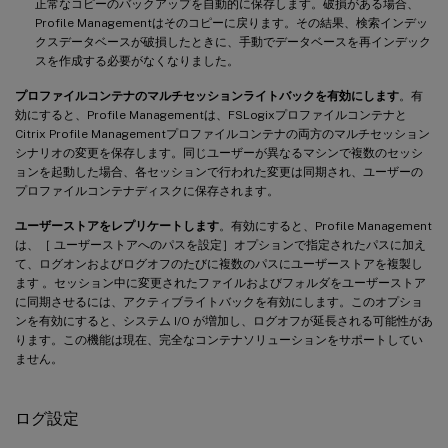
正常なコピーのバックアップを自動的に保存します。破損がある場合、
Profile Managementはそのコピーに戻ります。その結果、検索インデッ
クスデータベースが破損したときに、手動でデータベースを再インデック
スを作成する必要がなくなりました。
プロファイルコンテナのマルチセッションライトバックを有効にします
。有
効にすると、Profile Managementは、FSLogixプロファイルコンテナと
Citrix Profile Managementプロファイルコンテナの両方のマルチセッション
シナリオの変更を保存します。同じユーザーが異なるマシンで複数のセッシ
ョンを起動した場合、各セッションで行われた変更は同期され、ユーザーの
プロファイルコンテナディスクに保存されます。
ユーザーストアをレプリケートします
。有効にすると、Profile Management
は、［ ユーザーストアへのパスを設定］オプションで指定されたパスに加え
て、ログオンおよびログオフのたびに複数のパスにユーザーストアを複製し
ます 。セッション中に変更されたファイルおよびフォルダをユーザーストア
に同期させるには、アクティブライトバックを有効にします。このオプショ
ンを有効にすると、システム I/O が増加し、ログオフが延長される可能性があ
ります。この機能は現在、完全なコンテナソリューションをサポートしてい
ません。
ログ設定