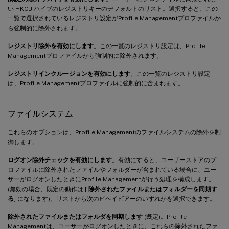
い HKCU ハイブのレジストリキーのデフォルトのリスト。選択すると、この
一覧で選択されているレジストリ設定がProfile Managementプロファイルか
ら強制的に除外されます。
レジストリ除外を有効にします
。この一覧のレジストリ設定は、Profile
Managementプロファイルから強制的に除外されます。
レジストリインクルージョンを有効にします
。この一覧のレジストリ設定
は、Profile Managementプロファイルに強制的に含まれます。
ファイルシステム
これらのオプションは、Profile Managementのファイルシステムの除外を制
御します。
ログオン除外チェックを有効にします
。有効にすると、ユーザーストアのプ
ロファイルに除外されたファイルやフォルダーが含まれている場合に、ユー
ザーがログオンしたときにProfile Managementが行う処理を構成します。
(無効の場合、既定の動作は [
除外されたファイルまたはフォルダーを同期す
る
] になります)。リストから次のビヘイビアーのいずれかを選択できます。
除外されたファイルまたはフォルダを同期します
(既定)。Profile
Managementは、ユーザーがログオンしたときに、これらの除外されたファ