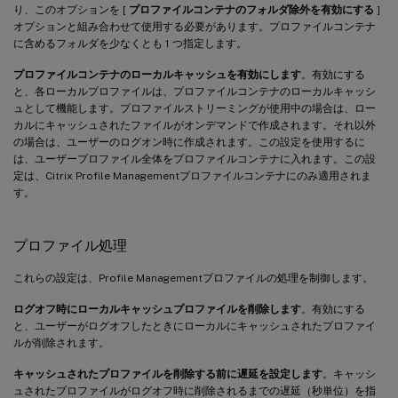
り、このオプションを [
プロファイルコンテナのフォルダ除外を有効にする
]
オプションと組み合わせて使用する必要があります。プロファイルコンテナ
に含めるフォルダを少なくとも 1 つ指定します。
プロファイルコンテナのローカルキャッシュを有効にします
。有効にする
と、各ローカルプロファイルは、プロファイルコンテナのローカルキャッシ
ュとして機能します。プロファイルストリーミングが使用中の場合は、ロー
カルにキャッシュされたファイルがオンデマンドで作成されます。それ以外
の場合は、ユーザーのログオン時に作成されます。この設定を使用するに
は、ユーザープロファイル全体をプロファイルコンテナに入れます。この設
定は、Citrix Profile Managementプロファイルコンテナにのみ適用されま
す。
プロファイル処理
これらの設定は、Profile Managementプロファイルの処理を制御します。
ログオフ時にローカルキャッシュプロファイルを削除します
。有効にする
と、ユーザーがログオフしたときにローカルにキャッシュされたプロファイ
ルが削除されます。
キャッシュされたプロファイルを削除する前に遅延を設定します
。キャッシ
ュされたプロファイルがログオフ時に削除されるまでの遅延（秒単位）を指