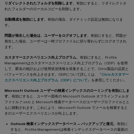
リダイレクトされたフォルダを削除します
。有効にすると、リダイレクトさ
れたフォルダーのローカルコピーを削除します。
自動構成を無効にします
。有効の場合、ダイナミック設定は無効になりま
す。
問題が発生した場合は、ユーザーをログオフします
。有効にすると、問題が
発生した場合、ユーザーは一時プロファイルに切り替わらずにログオフされ
ます。
カスタマーエクスペリエンス向上プログラム
。有効にすると、Profile
Managementはカスタマーエクスペリエンス向上プログラム（CEIP）を使用
して、匿名の統計および使用状況情報を収集することで、Citrix製品の品質と
パフォーマンスを向上させます。CEIPについて詳しくは、『
Citrixカスタマー
エクスペリエンス向上プログラム（CEIP）について
』を参照してください。
Microsoft Outlook ユーザーの検索インデックスのローミングを有効にしま
す
。有効にすると、ユーザー固有の Microsoft Outlook オフラインフォルダ
ファイル (*.ost) と Microsoft 検索データベースがユーザープロファイルとと
もに移動されます。これにより、Microsoft Outlook でメールを検索すると
きのユーザーエクスペリエンスが向上します。
Outlook 検索インデックスデータベース — バックアップと復元
。有効に
すると、Profile Managementは検索インデックスデータベースの最新の