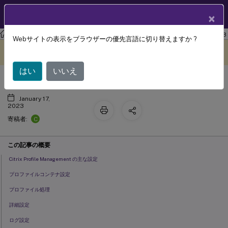
製品ドキュメン
JA
×
ト
ワークスペース環境管理
Workspace Environment Management 2103
Webサイトの表示をブラウザーの優先言語に切り替えますか ?
Citrix Profile Management 設定
このコンテンツは動的に機械
フィードバックを提供する
翻訳されています。
はい
いいえ
January 17,
2023
C
寄稿者:
この記事の概要
Citrix Profile Management の主な設定
プロファイルコンテナ設定
プロファイル処理
詳細設定
ログ設定