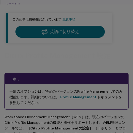
レジストリ
ファイルシステム
この記事は機械翻訳されています.
免責事項
同期
ストリーム配信ユーザープロファイル
英語に切り替え
クロスプラットフォーム設定
Citrix Profile Management 設定
注：
一部のオプションは、特定のバージョンのProfile Managementでのみ
機能します。詳細については、
Profile Management
ドキュメントを
参照してください。
Workspace Environment Management（WEM）は、現在のバージョンの
Citrix Profile Managementの機能と操作をサポートします。WEM管理コン
ソールでは、
［Citrix Profile Managementの設定］
（［ポリシーとプロ