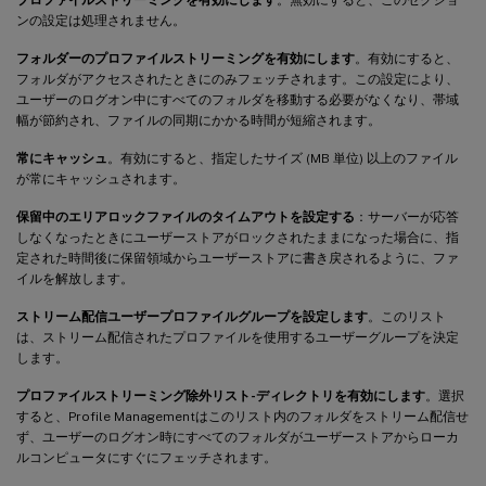
ンの設定は処理されません。
フォルダーのプロファイルストリーミングを有効にします
。有効にすると、
フォルダがアクセスされたときにのみフェッチされます。この設定により、
ユーザーのログオン中にすべてのフォルダを移動する必要がなくなり、帯域
幅が節約され、ファイルの同期にかかる時間が短縮されます。
常にキャッシュ
。有効にすると、指定したサイズ (MB 単位) 以上のファイル
が常にキャッシュされます。
保留中のエリアロックファイルのタイムアウトを設定する
：サーバーが応答
しなくなったときにユーザーストアがロックされたままになった場合に、指
定された時間後に保留領域からユーザーストアに書き戻されるように、ファ
イルを解放します。
ストリーム配信ユーザープロファイルグループを設定します
。このリスト
は、ストリーム配信されたプロファイルを使用するユーザーグループを決定
します。
プロファイルストリーミング除外リスト-ディレクトリを有効にします
。選択
すると、Profile Managementはこのリスト内のフォルダをストリーム配信せ
ず、ユーザーのログオン時にすべてのフォルダがユーザーストアからローカ
ルコンピュータにすぐにフェッチされます。