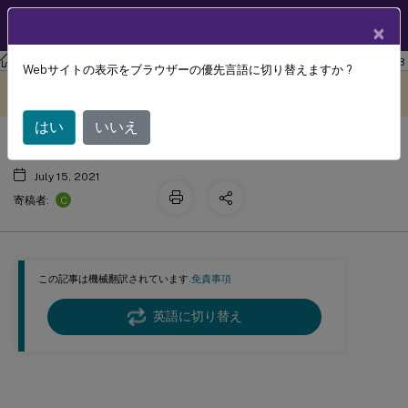
製品ドキュメン
JA
×
ト
ワークスペース環境管理
Workspace Environment Management 2103
Webサイトの表示をブラウザーの優先言語に切り替えますか ?
システム最適化
このコンテンツは動的に機械
フィードバックを提供する
翻訳されています。
はい
いいえ
July 15, 2021
C
寄稿者:
この記事は機械翻訳されています.
免責事項
英語に切り替え
システム最適化