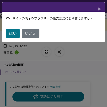
製品ドキュメン
JA
×
ト
ワークスペース環境管理
Workspace Environment Management 2106
Webサイトの表示をブラウザーの優先言語に切り替えますか ?
レジストリエントリ
このコンテンツは動的に機械
フィードバックを提供する
翻訳されています。
はい
いいえ
July 13, 2022
C
寄稿者:
この記事の概要
レジストリ値リスト
この記事は機械翻訳されています.
免責事項
英語に切り替え