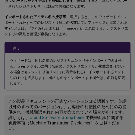
[インポートしたアイテム] を有効にします
。無効にすると、新しくインポー
トされたレジストリキーは既定で無効になります。
インポートされたアイテム名の接頭辞
。選択すると、このウィザードでイン
ポートされたすべてのレジストリ項目の名前にプレフィックスが追加されま
す (たとえば、「XP Only」または「finance」)。これにより、レジストリエ
ントリの識別と整理が容易になります。
注：
ウィザードは、同じ名前のレジストリエントリをインポートできませ
ん。
.reg
ファイルに同じ名前のレジストリエントリが複数含まれてい
る場合は ([レジストリ値リスト] に表示される)、インポートするエント
リの 1 つを選択します。他のものをインポートする場合は、名前を変更
します。
この製品ドキュメントの正式なバージョンは英語版です。英語
以外のすべてのバージョンは、お客様の利便性のためにのみ提
供され、機械翻訳された内容が含まれている場合があります。
詳しくは、
Cloud Software Group home
で機械翻訳に関する
免責事項（Machine Translation Disclaimer）をご覧くださ
い。