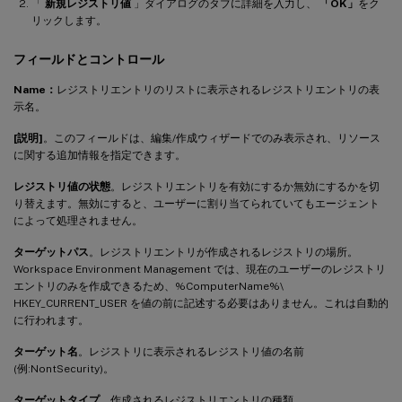
「
新規レジストリ値
」ダイアログのタブに詳細を入力し、
「OK」
をク
リックします。
フィールドとコントロール
Name：
レジストリエントリのリストに表示されるレジストリエントリの表
示名。
[説明]
。このフィールドは、編集/作成ウィザードでのみ表示され、リソース
に関する追加情報を指定できます。
レジストリ値の状態
。レジストリエントリを有効にするか無効にするかを切
り替えます。無効にすると、ユーザーに割り当てられていてもエージェント
によって処理されません。
ターゲットパス
。レジストリエントリが作成されるレジストリの場所。
Workspace Environment Management では、現在のユーザーのレジストリ
エントリのみを作成できるため、%ComputerName%\
HKEY_CURRENT_USER を値の前に記述する必要はありません。これは自動的
に行われます。
ターゲット名
。レジストリに表示されるレジストリ値の名前
(例:NontSecurity)。
ターゲットタイプ
。作成されるレジストリエントリの種類。