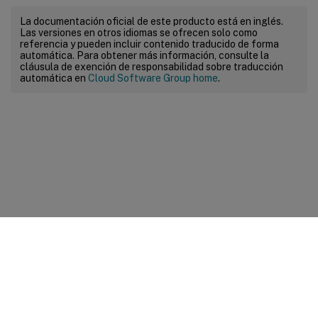
La documentación oficial de este producto está en inglés.
Las versiones en otros idiomas se ofrecen solo como
referencia y pueden incluir contenido traducido de forma
automática. Para obtener más información, consulte la
cláusula de exención de responsabilidad sobre traducción
automática en
Cloud Software Group home
.
Comentarios sobre el sitio
Sus opciones de privacidad
Condiciones legales y de