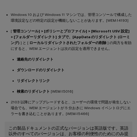
Windows 10 および Windows 11 マシンでは、管理コンソールで構成した
環境設定などの特定の設定が機能しないことがあります。[WEM-14193]
[
管理コンソール] > [ポリシーとプロファイル] > [Microsoft USV 設定]
> [フォルダーリダイレクト
] タブで、[AppData のリダイレクト (ローミ
ング)
] と [
ローカルリダイレクトされたフォルダーの削除
] の両方を有効
にすると、WEM エージェントは次の設定を適用できません。
連絡先のリダイレクト
ダウンロードのリダイレクト
リダイレクトリンク
検索のリダイレクト
[WEM-15016]
2103 以降にアップグレードすると、ユーザーの環境で問題が発生しない
場合でも、WEM エージェントが 5 分おきに Windows イベントログにエ
ラーを書き込むことがあります。[WEM-15466]
この製品ドキュメントの正式なバージョンは英語版です。英語
以外のすべてのバージョンは、お客様の利便性のためにのみ提