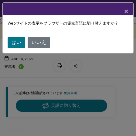
製品ドキュメン
JA
×
ト
ワークスペース環境管理
Workspace Environment Management 2112
Webサイトの表示をブラウザーの優先言語に切り替えますか ?
既知の問題
このコンテンツは動的に機械
フィードバックを提供する
翻訳されています。
はい
いいえ
April 4, 2022
C
寄稿者:
この記事は機械翻訳されています.
免責事項
英語に切り替え
既知の問題