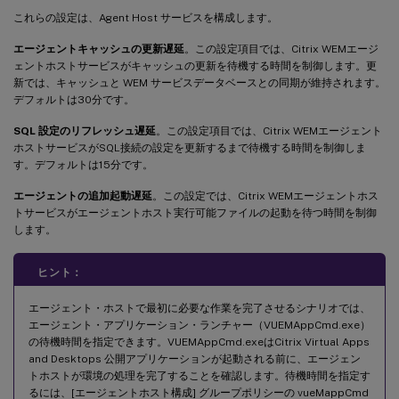
これらの設定は、Agent Host サービスを構成します。
エージェントキャッシュの更新遅延
。この設定項目では、Citrix WEMエージ
ェントホストサービスがキャッシュの更新を待機する時間を制御します。更
新では、キャッシュと WEM サービスデータベースとの同期が維持されます。
デフォルトは30分です。
SQL 設定のリフレッシュ遅延
。この設定項目では、Citrix WEMエージェント
ホストサービスがSQL接続の設定を更新するまで待機する時間を制御しま
す。デフォルトは15分です。
エージェントの追加起動遅延
。この設定では、Citrix WEMエージェントホス
トサービスがエージェントホスト実行可能ファイルの起動を待つ時間を制御
します。
ヒント：
エージェント・ホストで最初に必要な作業を完了させるシナリオでは、
エージェント・アプリケーション・ランチャー（VUEMAppCmd.exe）
の待機時間を指定できます。VUEMAppCmd.exeはCitrix Virtual Apps
and Desktops 公開アプリケーションが起動される前に、エージェン
トホストが環境の処理を完了することを確認します。待機時間を指定す
るには、[エージェントホスト構成] グループポリシーの vueMappCmd