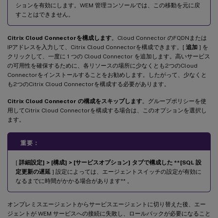
ションを有効にします。WEM 管理コンソールでは、この移動を元に戻
すことはできません。
Citrix Cloud Connectorを構成します
。Cloud Connector のFQDNまたは
IPアドレスを入力して、Citrix Cloud Connectorを構成できます。[
追加
] を
クリックして、一度に 1 つの Cloud Connector を追加します。高いサービス
の可用性を確保するために、各リソースの場所に少なくとも2つのCloud
Connectorをインストールすることをお勧めします。したがって、少なくと
も2つのCitrix Cloud Connectorを構成する必要があります。
Citrix Cloud Connector の構成をスキップします
。グループポリシーを使
用してCitrix Cloud Connectorを構成する場合は、このオプションを選択し
ます。
重要：
[
詳細設定] > [構成] > [サービスオプション] タブで構成した **[SQL 設
定更新の遅延
] 設定によっては、エージェントスイッチの設定が有効に
なるまでに時間がかかる場合があります** 。
オンプレミスエージェントからサービスエージェントに切り替えた後、エー
ジェントが WEM サービスへの接続に失敗し、ロールバックが必要になること