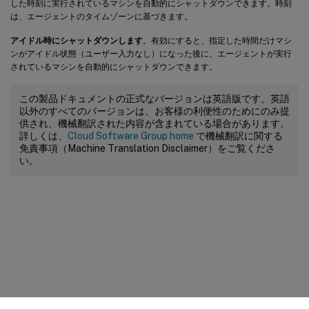
した時刻に実行されているマシンを自動的にシャットダウンできます。時刻
は、エージェントのタイムゾーンに基づきます。
アイドル時にシャットダウンします
。有効にすると、指定した時間だけマシ
ンがアイドル状態（ユーザー入力なし）になった後に、エージェントが実行
されているマシンを自動的にシャットダウンできます。
この製品ドキュメントの正式なバージョンは英語版です。英語
以外のすべてのバージョンは、お客様の利便性のためにのみ提
供され、機械翻訳された内容が含まれている場合があります。
詳しくは、
Cloud Software Group home
で機械翻訳に関する
免責事項（Machine Translation Disclaimer）をご覧くださ
い。