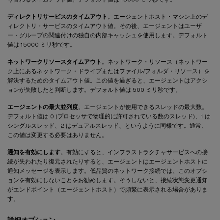
ディレクトリサービスのタイムアウト
。エージェントホスト・マシン上のデ
ィレクトリ・サービスのタイムアウト値。その後、エージェントはユーザ
ー・グループの関連付けの独自の内部キャッシュを使用します。デフォルト
値は 15000 ミリ秒です。
ネットワークリソースタイムアウト
。ネットワーク・リソース（ネットワー
ク上にあるネットワーク・ドライブまたはファイル/フォルダ・リソース）を
解決するためのタイムアウト値。この値を過ぎると、エージェントはアクシ
ョンが失敗したと判断します。デフォルト値は 500 ミリ秒です。
エージェントの最大並列度
。エージェントが使用できるスレッドの最大数。
デフォルト値は 0 (プロセッサで物理的に許可されている数のスレッド)、1 は
シングルスレッド、2 はデュアルスレッド、というように同様です。通常、
この値は変更する必要はありません。
通知を有効にします
。有効にすると、インフラストラクチャサービスへの接
続が失われたり復元されたりすると、エージェントはエージェントホストに
通知メッセージを表示します。低品質のネットワーク接続では、このオプシ
ョンを有効にしないことをお勧めします。そうしないと、接続状態変更通知
がエンドポイント（エージェントホスト）で頻繁に表示される場合がありま
す。
詳細オプション