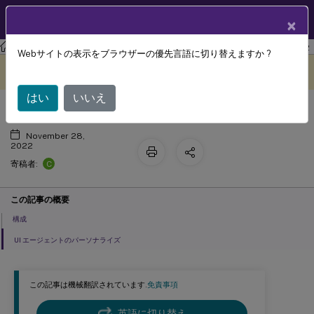
製品ドキュメン
JA
×
ト
ワークスペース環境管理
Workspace Environment Management 2112
Webサイトの表示をブラウザーの優先言語に切り替えますか ?
詳細設定
このコンテンツは動的に機械
フィードバックを提供する
翻訳されています。
はい
いいえ
November 28,
2022
C
寄稿者:
この記事の概要
構成
UI エージェントのパーソナライズ
この記事は機械翻訳されています.
免責事項
英語に切り替え