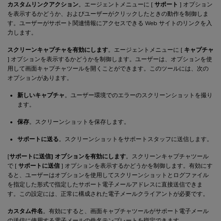
カスタムリンクアクション
。エージェントメニューに [
サポート
] オプション
を表示するかどうか、およびユーザーがクリックしたときの動作を制御しま
す。ユーザーがサポート関連情報にアクセスできる Web サイトのリンクを入
力します。
スクリーンキャプチャを有効にします
。エージェントメニューに [
キャプチャ
] オプションを表示するかどうかを制御します。ユーザーは、オプションを使
用して画面キャプチャツールを開くことができます。このツールには、次の
オプションがあります。
新しいキャプチャ
。ユーザー環境でのエラーのスクリーンショットを撮り
ます。
保存
。スクリーンショットを保存します。
サポートに送る
。スクリーンショットをサポートスタッフに送信します。
[
サポートに送信] オプションを有効にします
。スクリーンキャプチャツール
で [
サポートに送信
] オプションを表示するかどうかを制御します。有効にす
ると、ユーザーはオプションを使用してスクリーンショットとログファイル
を指定した形式で指定したサポート電子メールアドレスに直接送信できま
す。この設定には、正常に構成された電子メールクライアントが必要です。
カスタム件名
。有効にすると、画面キャプチャツールがサポート電子メール
の送信に使用する電子メールの件名テンプレートを指定できます。