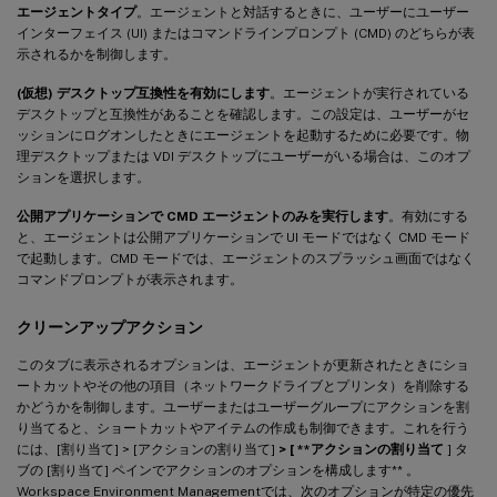
エージェントタイプ
。エージェントと対話するときに、ユーザーにユーザー
インターフェイス (UI) またはコマンドラインプロンプト (CMD) のどちらが表
示されるかを制御します。
(仮想) デスクトップ互換性を有効にします
。エージェントが実行されている
デスクトップと互換性があることを確認します。この設定は、ユーザーがセ
ッションにログオンしたときにエージェントを起動するために必要です。物
理デスクトップまたは VDI デスクトップにユーザーがいる場合は、このオプ
ションを選択します。
公開アプリケーションで CMD エージェントのみを実行します
。有効にする
と、エージェントは公開アプリケーションで UI モードではなく CMD モード
で起動します。CMD モードでは、エージェントのスプラッシュ画面ではなく
コマンドプロンプトが表示されます。
クリーンアップアクション
このタブに表示されるオプションは、エージェントが更新されたときにショ
ートカットやその他の項目（ネットワークドライブとプリンタ）を削除する
かどうかを制御します。ユーザーまたはユーザーグループにアクションを割
り当てると、ショートカットやアイテムの作成も制御できます。これを行う
には、[割り当て] > [アクションの割り当て]
> [ **アクションの割り当て
] タ
ブの [割り当て] ペインでアクションのオプションを構成します** 。
Workspace Environment Managementでは、次のオプションが特定の優先