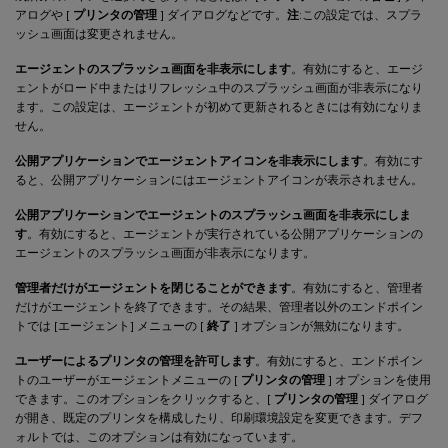
アログや [
プリンタの管理
] ダイアログなどです。
注
:この設定では、スプラ
ッシュ画面は変更されません。
エージェントのスプラッシュ画面を非表示にします
。有効にすると、エージ
ェントがロード中またはリフレッシュ中のスプラッシュ画面が非表示になり
ます。この設定は、エージェントが初めて更新されるときには有効になりま
せん。
公開アプリケーションでエージェントアイコンを非表示にします
。有効にす
ると、公開アプリケーションにはエージェントアイコンが表示されません。
公開アプリケーションでエージェントのスプラッシュ画面を非表示にしま
す
。有効にすると、エージェントが実行されている公開アプリケーションの
エージェントのスプラッシュ画面が非表示になります。
管理者だけがエージェントを閉じることができます
。有効にすると、管理者
だけがエージェントを終了できます。その結果、管理者以外のエンドポイン
トでは [エージェント] メニューの [
終了
] オプションが無効になります。
ユーザーによるプリンタの管理を許可します
。有効にすると、エンドポイン
トのユーザーがエージェントメニューの [
プリンタの管理
] オプションを使用
できます。このオプションをクリックすると、[
プリンタの管理
] ダイアログ
が開き、既定のプリンタを構成したり、印刷環境設定を変更できます。デフ
ォルトでは、このオプションは有効になっています。