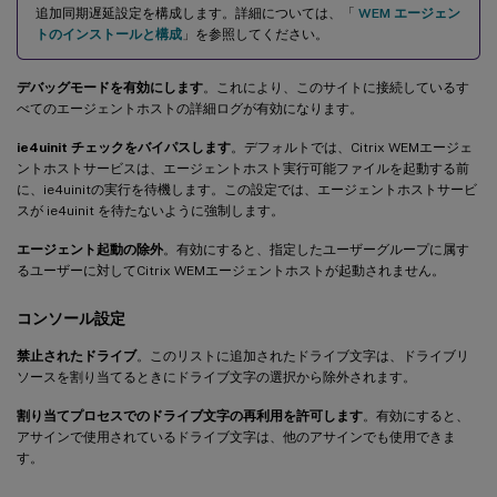
追加同期遅延設定を構成します。詳細については、「
WEM エージェン
トのインストールと構成
」を参照してください。
デバッグモードを有効にします
。これにより、このサイトに接続しているす
べてのエージェントホストの詳細ログが有効になります。
ie4uinit チェックをバイパスします
。デフォルトでは、Citrix WEMエージェ
ントホストサービスは、エージェントホスト実行可能ファイルを起動する前
に、ie4uinitの実行を待機します。この設定では、エージェントホストサービ
スが ie4uinit を待たないように強制します。
エージェント起動の除外
。有効にすると、指定したユーザーグループに属す
るユーザーに対してCitrix WEMエージェントホストが起動されません。
コンソール設定
禁止されたドライブ
。このリストに追加されたドライブ文字は、ドライブリ
ソースを割り当てるときにドライブ文字の選択から除外されます。
割り当てプロセスでのドライブ文字の再利用を許可します
。有効にすると、
アサインで使用されているドライブ文字は、他のアサインでも使用できま
す。