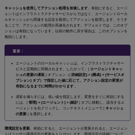
キャッシュを使用してアクション処理を加速します
。有効にすると、エージ
ェントはインフラストラクチャサービスからではなく、エージェントローカ
ルキャッシュから関連する設定を取得してアクションを処理します。そうす
ることで、アクションの処理が高速化されます。デフォルトでは、このオプ
ションは有効になっています。以前の動作に戻す場合は、このオプションを
無効にします。
重要：
エージェントのローカルキャッシュは、インフラストラクチャサー
ビスと定期的に同期されます。したがって、[
エージェントキャッ
シュの更新の遅延
] オプション（[
詳細設定] > [構成] > [サービスオ
プション] タブ）で指定した値に応じて、アクション設定の変更が
有効になるまでに時間がかかります
。
遅延を減らすには、低い値を指定します。変更をすぐに有効にする
には、[
管理] > [エージェント] > [統計
] タブに移動し、該当するエ
ージェントを右クリックし、コンテキストメニューで [
キャッシュ
の更新
] を選択します。
環境設定を更新
。有効にすると、エージェントが更新されると、エージェン
トはユーザー環境設定の更新をトリガーします。環境設定の詳細について