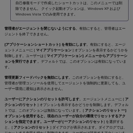
自己修復モードで作成したショートカットは、このメニューでは削
除できません。 クイック起動オプションは、Windows XP および
Windows Vista でのみ使用できます。
管理者がエージェントを閉じないようにする
。有効にすると、管理者はエー
ジェントを終了できません。
[アプリケーションショートカット] を有効にします
。有効にすると、エージ
ェントメニューに [
マイアプリケーション
] オプションを表示するかどうかを
制御します。ユーザーは [
マイアプリケーション] メニューからアプリケーシ
ョンを実行できます
。デフォルトでは、このオプションは有効になっていま
す。
管理更新フィードバックを無効にします
。このオプションを有効にすると、
管理者が管理コンソールを使用してエージェントを強制的に更新しても、ユ
ーザー環境に通知は表示されません。
ユーザーにアクションのリセットを許可します
。エージェントメニューに [
ア
クションのリセット
] オプションを表示するかどうかを制御します。デフォル
トでは、このオプションは無効になっています。[
アクションのリセット **]
オプションを使用すると、現在のユーザーが自分の環境でリセットするアク
ションを指定できます。ユーザーが [ **アクションのリセット
] を選択する
と、[
アクションのリセット
] ダイアログが表示されます。ダイアログでは、
リセットする内容を細かく制御できます。ユーザーは該当するアクションを