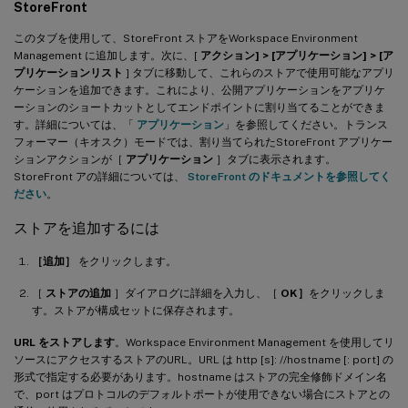
StoreFront
このタブを使用して、StoreFront ストアをWorkspace Environment
Management に追加します。次に、[
アクション] > [アプリケーション] > [ア
プリケーションリスト
] タブに移動して、これらのストアで使用可能なアプリ
ケーションを追加できます。これにより、公開アプリケーションをアプリケ
ーションのショートカットとしてエンドポイントに割り当てることができま
す。詳細については、「
アプリケーション
」を参照してください。トランス
フォーマー（キオスク）モードでは、割り当てられたStoreFront アプリケー
ションアクションが［
アプリケーション
］タブに表示されます。
StoreFront アの詳細については、
StoreFront のドキュメントを参照してく
ださい
。
ストアを追加するには
［追加］
をクリックします。
［
ストアの追加
］ダイアログに詳細を入力し、［
OK］
をクリックしま
す。ストアが構成セットに保存されます。
URL をストアします
。Workspace Environment Management を使用してリ
ソースにアクセスするストアのURL。URL は http [s]: //hostname [: port] の
形式で指定する必要があります。hostname はストアの完全修飾ドメイン名
で、port はプロトコルのデフォルトポートが使用できない場合にストアとの