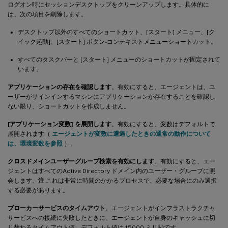
ログオン時にセッションデスクトップをクリーンアップします。具体的に
は、次の項目を削除します。
デスクトップ以外のすべてのショートカット、[スタート] メニュー、[ク
イック起動]、[スタート] ボタン-コンテキストメニューショートカット。
すべてのタスクバーと [スタート] メニューのショートカットが固定されて
います。
アプリケーションの存在を確認します
。有効にすると、エージェントは、ユ
ーザーがサインインするマシンにアプリケーションが存在することを確認し
ない限り、ショートカットを作成しません。
[アプリケーション変数] を展開します
。有効にすると、変数はデフォルトで
展開されます（
エージェントが変数に遭遇したときの通常の動作について
は、環境変数を参照
）。
クロスドメインユーザーグループ検索を有効にします
。有効にすると、エー
ジェントはすべてのActive Directory ドメイン内のユーザー・グループに照
会します。
注
:これは非常に時間のかかるプロセスで、必要な場合にのみ選択
する必要があります。
ブローカーサービスのタイムアウト
。エージェントがインフラストラクチャ
サービスへの接続に失敗したときに、エージェントが自身のキャッシュに切
り替わるタイムアウト値。デフォルト値は 15000 ミリ秒です。