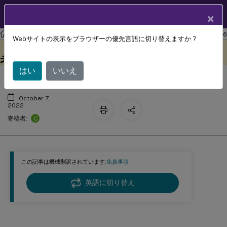
製品ドキュメン
JA
×
ト
ワークスペース環境管理
Workspace Environment Management 2206
Webサイトの表示をブラウザーの優先言語に切り替えますか ?
デプロイのスケールとサイズに関する
このコンテンツは動的に機械
フィードバックを提供する
翻訳されています。
考慮事項
はい
いいえ
October 7,
2022
C
寄稿者:
この記事は機械翻訳されています.
免責事項
英語に切り替え
デプロイのスケールとサイズに関す