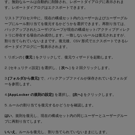
す。無効なルールは自動的に削除され、レポートダイアログに表示されま
す。レポートダイアログはエクスポートできます。
リストアプロセス中に、現在の構成セット内のユーザーおよびユーザーグル
ープにルール割り当てを復元するかどうかを選択できます。再割り当ては、
バックアップされたユーザ/グループが現在の構成セット/アクティブディレク
トリに存在する場合のみ成功します。一致しないルールは復元されますが、
割り当てられていないままです。復元後、CSV 形式でエクスポートできるレ
ポートダイアログに一覧表示されます。
1. リボンの [
復元
] をクリックして、復元ウィザードを起動します。
2. [セキュリティ設定] を選択し、[
次へ
] を 2 回クリックします。
3.
[フォルダから復元]
で、バックアップファイルが保存されているフォルダ
ーを参照します。
4.
[AppLocker の規則の設定]
を選択し、
[次へ]
をクリックします。
5. ルールの割り当てを復元するかどうかを確認します。
はい
。規則を復元し、現在の構成セット内の同じユーザーとユーザーグルー
プに再割り当てします。
いいえ
。ルールを復元し、割り当てられていないままにします。