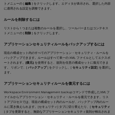
トメニューの [
編集
] をクリックします。エディタが表示され、選択した内容
に適用される設定を調整できます。
ルールを削除するには
リストから 1 つまたは複数のルールを選択し、ツールバーまたはコンテキス
トメニューの [
削除
] をクリックします。
アプリケーションセキュリティルールをバックアップするには
現在の構成セット内のすべてのアプリケーション・セキュリティ・ルールを
バックアップできます。ルールはすべて単一の XML ファイルとしてエクスポ
ートされます。
[復元]
を使用すると、規則を任意の構成セットに復元できま
す。 リボンで、[
バックアップ
] をクリックし、[
セキュリティ設定
] を選択し
ます。
アプリケーションセキュリティルールを復元するには
Workspace Environment Management backupコマンドで作成したXMLフ
ァイルからアプリケーション・セキュリティ・ルールを復元できます。リス
トアプロセスでは、現在の構成セット内のルールが、バックアップ内のルー
ルに置き換えられます。[セキュリティ] タブに切り替えたり、[
セキュリティ
] タブを更新すると、無効なアプリケーションセキュリティ規則が検出されま