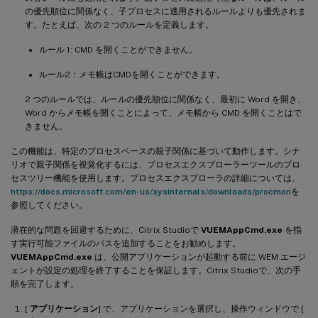
の優先順位に関係なく、子プロセスに適用されるルールよりも優先されま
す。たとえば、次の 2 つのルールを定義します。
ルール 1: CMD を開くことができません。
ルール2：メモ帳はCMDを開くことができます。
2 つのルールでは、ルールの優先順位に関係なく、最初に Word を開き、
Word からメモ帳を開くことによって、メモ帳から CMD を開くことはで
きません。
この機能は、特定のプロセスベースの親子関係に基づいて動作します。シナ
リオで親子関係を視覚化するには、プロセスエクスプローラーツールのプロ
セスツリー機能を使用します。プロセスエクスプローラの詳細については、
https://docs.microsoft.com/en-us/sysinternals/downloads/procmon
を
参照してください。
潜在的な問題を回避するために、Citrix Studioで
VUEMAppCmd.exe
を指
す実行可能ファイルのパスを追加することをお勧めします。
VUEMAppCmd.exe
は、公開アプリケーションが起動する前に WEM エージ
ェントが設定の処理を終了することを保証します。Citrix Studioで、次の手
順を完了します。
[
アプリケーション
] で、アプリケーションを選択し、操作ウィンドウで [