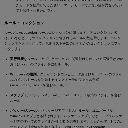
きモードを使用してください。マージモードでは古い値が異なってい
ても保持されるためです。
ルール・コレクション
ルールは AppLocker ルールコレクションに属します。各コレクション名
は、(12) など、そのコレクションに含まれるルールの数を示します。コレク
ション名をクリックして、規則リストを次のいずれかのコレクションにフィ
ルタします。
実行可能なルール
。アプリケーションに関連付けられている拡張子が.exe
および .com のファイルを含むルール。
Windows の規則
。クライアントコンピュータおよびサーバーへのファイ
ルのインストールを制御するインストーラのファイル形式
(.msi、.msp、.mst) を含むルール。
スクリプトルール
。.ps1、.bat、.cmd、.vbs、.js形式のファイルを含む
ルール
パッケージルール
。パッケージアプリを含むルール。ユニバーサル
Windows アプリとも呼ばれます。パッケージアプリでは、アプリパッケ
ージ内のすべてのファイルが同じ ID を共有します。したがって、1 つのル
ールでアプリ全体を制御できます。Workspace Environment