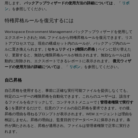
用します。
バックアップウィザードの使用方法の詳細については
、「
リボ
ン
」を参照してください。
特権昇格ルールを復元するには
Workspace Environment Management バックアップウィザードを使用して
エクスポートされた XML ファイルから特権昇格ルールを復元できます。リス
トアプロセスでは、現在の構成セット内のルールが、バックアップ内のルー
ルに置き換えられます。[
セキュリティ] > [権限の昇格
] ペインに切り替えた
り、更新すると、無効な権限昇格ルールが検出されます。無効なルールは自
動的に削除され、エクスポートできるレポートに表示されます。
復元ウィザ
ードの使用方法の詳細については
、「
リボン
」を参照してください。
自己昇格
自己昇格を使用すると、事前に正確な実行可能ファイルを提供しなくても、
特定のユーザーの権限昇格を自動化できます。これらのユーザーは、該当す
るファイルを右クリックして、コンテキストメニューで [
管理者権限で実行す
る
] を選択するだけで、任意のファイルの自己昇格を要求できます。その後、
昇格の理由を尋ねるプロンプトが表示されます。WEM エージェントは理由を
検証しません。昇格の理由は、監査目的でデータベースに保存されます。条
件が満たされると、昇格が適用され、ファイルは管理者権限で正常に実行さ
れます。