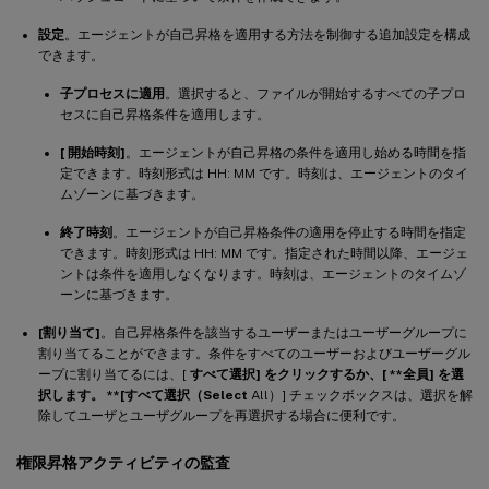
設定
。エージェントが自己昇格を適用する方法を制御する追加設定を構成
できます。
子プロセスに適用
。選択すると、ファイルが開始するすべての子プロ
セスに自己昇格条件を適用します。
[ 開始時刻]
。エージェントが自己昇格の条件を適用し始める時間を指
定できます。時刻形式は HH: MM です。時刻は、エージェントのタイ
ムゾーンに基づきます。
終了時刻
。エージェントが自己昇格条件の適用を停止する時間を指定
できます。時刻形式は HH: MM です。指定された時間以降、エージェ
ントは条件を適用しなくなります。時刻は、エージェントのタイムゾ
ーンに基づきます。
[割り当て]
。自己昇格条件を該当するユーザーまたはユーザーグループに
割り当てることができます。条件をすべてのユーザーおよびユーザーグル
ープに割り当てるには、[
すべて選択] をクリックするか、[ **全員
] を選
択します。 **[すべて選択（Select
All）] チェックボックスは、選択を解
除してユーザとユーザグループを再選択する場合に便利です。
権限昇格アクティビティの監査