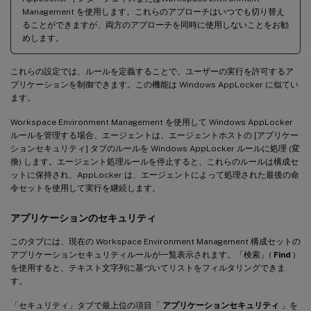
Management を使用します。これらのアプローチはいつでも切り替え
ることができますが、両方のアプローチを同時に使用しないことをお勧
めします。
これらの設定では、ルールを定義することで、ユーザーの実行を許可するア
プリケーションを制御できます。この機能は Windows AppLocker に似てい
ます。
Workspace Environment Management を使用して Windows AppLocker
ルールを管理する場合、エージェントは、エージェントホストの [アプリケー
ションセキュリティ] タブのルールを Windows AppLocker ルールに処理 (変
換) します。エージェント処理ルールを停止すると、これらのルールは構成セ
ットに保持され、AppLocker は、エージェントによって処理された最後の命
令セットを使用して実行を継続します。
アプリケーションのセキュリティ
このタブには、現在の Workspace Environment Management 構成セットの
アプリケーションセキュリティルールが一覧表示されます。「検索」(
Find
)
を使用すると、テキスト文字列に基づいてリストをフィルタリングできま
す。
「セキュリティ」タブで最上位の項目「
アプリケーションセキュリティ
」を