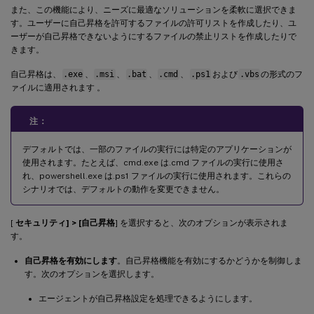
また、この機能により、ニーズに最適なソリューションを柔軟に選択できま
す。ユーザーに自己昇格を許可するファイルの許可リストを作成したり、ユ
ーザーが自己昇格できないようにするファイルの禁止リストを作成したりで
きます。
自己昇格は、
.exe
、
.msi
、
.bat
、
.cmd
、
.ps1
および
.vbs
の形式のフ
ァイルに適用されます 。
注：
デフォルトでは、一部のファイルの実行には特定のアプリケーションが
使用されます。たとえば、cmd.exe は.cmd ファイルの実行に使用さ
れ、powershell.exe は.ps1 ファイルの実行に使用されます。これらの
シナリオでは、デフォルトの動作を変更できません。
[
セキュリティ] > [自己昇格
] を選択すると、次のオプションが表示されま
す。
自己昇格を有効にします
。自己昇格機能を有効にするかどうかを制御しま
す。次のオプションを選択します。
エージェントが自己昇格設定を処理できるようにします。