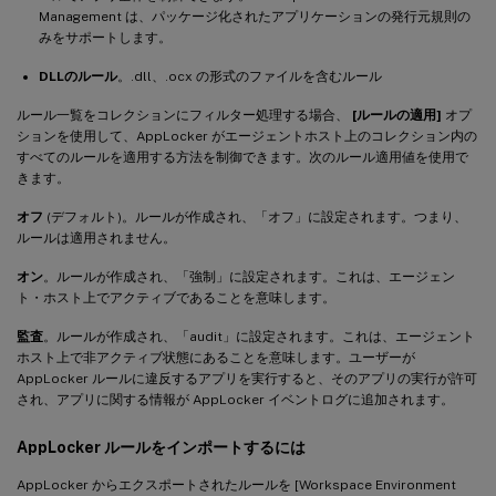
Management は、パッケージ化されたアプリケーションの発行元規則の
みをサポートします。
DLLのルール
。.dll、.ocx の形式のファイルを含むルール
ルール一覧をコレクションにフィルター処理する場合、
[ルールの適用]
オプ
ションを使用して、AppLocker がエージェントホスト上のコレクション内の
すべてのルールを適用する方法を制御できます。次のルール適用値を使用で
きます。
オフ
(デフォルト)。ルールが作成され、「オフ」に設定されます。つまり、
ルールは適用されません。
オン
。ルールが作成され、「強制」に設定されます。これは、エージェン
ト・ホスト上でアクティブであることを意味します。
監査
。ルールが作成され、「audit」に設定されます。これは、エージェント
ホスト上で非アクティブ状態にあることを意味します。ユーザーが
AppLocker ルールに違反するアプリを実行すると、そのアプリの実行が許可
され、アプリに関する情報が AppLocker イベントログに追加されます。
AppLocker ルールをインポートするには
AppLocker からエクスポートされたルールを [Workspace Environment