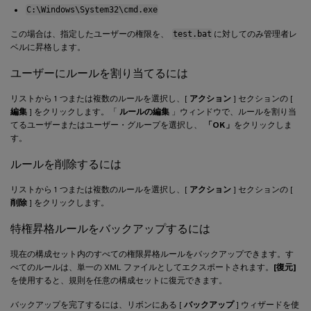
C:\Windows\System32\cmd.exe
この場合は、指定したユーザーの権限を、
test.bat
に対してのみ管理者レ
ベルに昇格します。
ユーザーにルールを割り当てるには
リストから 1 つまたは複数のルールを選択し、[
アクション
] セクションの [
編集
] をクリックします。「
ルールの編集
」ウィンドウで、ルールを割り当
てるユーザーまたはユーザー・グループを選択し、
「OK」
をクリックしま
す。
ルールを削除するには
リストから 1 つまたは複数のルールを選択し、[
アクション
] セクションの [
削除
] をクリックします。
特権昇格ルールをバックアップするには
現在の構成セット内のすべての権限昇格ルールをバックアップできます。す
べてのルールは、単一の XML ファイルとしてエクスポートされます。
[復元]
を使用すると、規則を任意の構成セットに復元できます。
バックアップを完了するには、リボンにある [
バックアップ
] ウィザードを使