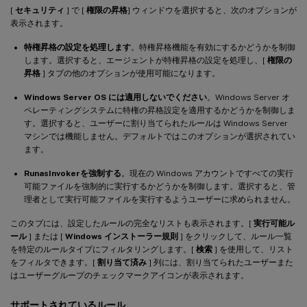
[
セキュリティ
] で [
権限の昇格
] ウィンドウを選択すると、次のオプションが
表示されます。
特権昇格の設定を処理します
。特権昇格機能を有効にするかどうかを制御
します。選択すると、エージェントが特権昇格の設定を処理し、[
権限の
昇格
] タブの他のオプションが使用可能になります。
Windows Server OS には適用しないでください
。Windows Server オ
ペレーティングシステムに特権の昇格設定を適用するかどうかを制御しま
す。選択すると、ユーザーに割り当てられたルールは Windows Server
マシンでは機能しません。デフォルトではこのオプションが選択されてい
ます。
RunasInvokerを強制する
。現在の Windows アカウントですべての実行
可能ファイルを強制的に実行するかどうかを制御します。選択すると、管
理者として実行可能ファイルを実行するようユーザーに求められません。
このタブには、設定したルールの完全なリストも表示されます。[
実行可能ル
ール
] または [
Windows インストーラー規則
] をクリックして、ルール一覧
を特定のルールタイプにフィルタリングします。[
検索
] を使用して、リスト
をフィルタできます。[
割り当て済み
] 列には、割り当てられたユーザーまた
はユーザーグループのチェックマークアイコンが表示されます。
サポートされているルール