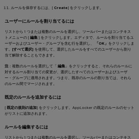
ルールを保存するには、[
Create
] をクリックします。
ユーザーにルールを割り当てるには
リストから 1 つまたは複数のルールを選択し、ツールバーまたはコンテキス
トメニューの [
編集
] をクリックします。エディタで、ルールを割り当てるユ
ーザーおよびユーザー・グループを含む行を選択し、
「OK」
をクリックしま
す。
[すべて選択]
を使用して、選択したルールをすべてのユーザーから割り
当て解除することもできます。
注
：複数のルールを選択して「
編集
」をクリックすると、それらのルールに
対するルール割り当ての変更が、選択したすべてのユーザーおよびユーザ
ー・グループに適用されます。つまり、既存のルールの割り当ては、それら
のルール間でマージされます。
既定のルールを追加するには
[
既定の規則の追加
] をクリックします。AppLocker の既定のルールのセット
がリストに追加されます。
ルールを編集するには
リストから 1 つまたは複数のルールを選択し、ツールバーまたはコンテキス