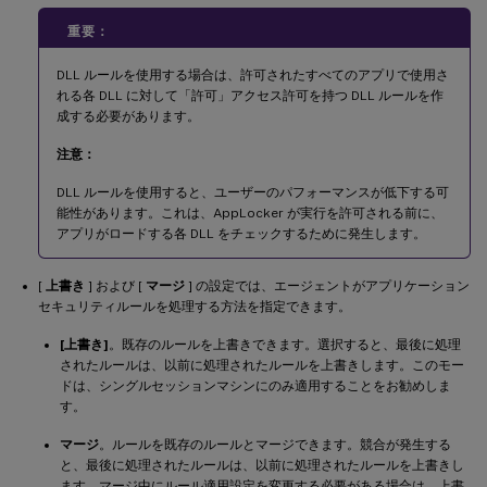
重要：
DLL ルールを使用する場合は、許可されたすべてのアプリで使用さ
れる各 DLL に対して「許可」アクセス許可を持つ DLL ルールを作
成する必要があります。
注意：
DLL ルールを使用すると、ユーザーのパフォーマンスが低下する可
能性があります。これは、AppLocker が実行を許可される前に、
アプリがロードする各 DLL をチェックするために発生します。
[
上書き
] および [
マージ
] の設定では、エージェントがアプリケーション
セキュリティルールを処理する方法を指定できます。
[上書き]
。既存のルールを上書きできます。選択すると、最後に処理
されたルールは、以前に処理されたルールを上書きします。このモー
ドは、シングルセッションマシンにのみ適用することをお勧めしま
す。
マージ
。ルールを既存のルールとマージできます。競合が発生する
と、最後に処理されたルールは、以前に処理されたルールを上書きし
ます。マージ中にルール適用設定を変更する必要がある場合は、上書