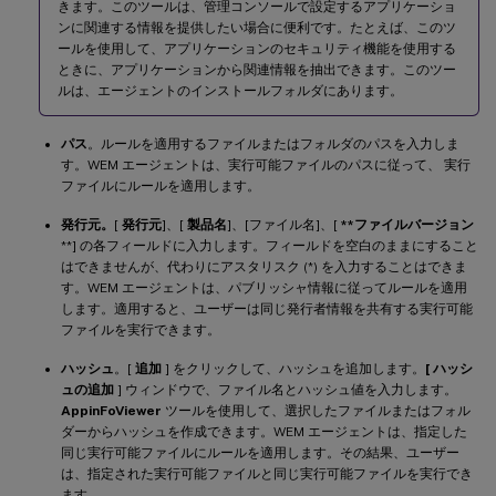
きます。このツールは、管理コンソールで設定するアプリケーショ
ンに関連する情報を提供したい場合に便利です。たとえば、このツ
ールを使用して、アプリケーションのセキュリティ機能を使用する
ときに、アプリケーションから関連情報を抽出できます。このツー
ルは、エージェントのインストールフォルダにあります。
パス
。ルールを適用するファイルまたはフォルダのパスを入力しま
す。WEM エージェントは、実行可能ファイルのパスに従って、 実行
ファイルにルールを適用します。
発行元。
[
発行元
]、[
製品名
]、[ファイル名]、[
**ファイルバージョン
**] の各フィールドに入力します。フィールドを空白のままにすること
はできませんが、代わりにアスタリスク (*) を入力することはできま
す。WEM エージェントは、パブリッシャ情報に従ってルールを適用
します。適用すると、ユーザーは同じ発行者情報を共有する実行可能
ファイルを実行できます。
ハッシュ
。[
追加
] をクリックして、ハッシュを追加します。
[ ハッシ
ュの追加
] ウィンドウで、ファイル名とハッシュ値を入力します。
AppinFoViewer
ツールを使用して、選択したファイルまたはフォル
ダーからハッシュを作成できます。WEM エージェントは、指定した
同じ実行可能ファイルにルールを適用します。その結果、ユーザー
は、指定された実行可能ファイルと同じ実行可能ファイルを実行でき
ます。