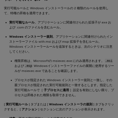
実行可能ルールと Windows インストーラールの 2 種類のルールを使用し
て、特権の昇格を適用できます。
実行可能なルール
。アプリケーションに関連付けられた拡張子が.exe お
よび .com のファイルを含むルール。
Windows インストーラー規則
。アプリケーションに関連付けられたイン
ストーラーファイル with.msi および.msp 拡張子を含むルール。
Windows インストーラールールを追加するときは、次のシナリオに注意
してください。
権限昇格は、Microsoftの msiexec.exe にのみ適用されます。
.msi
および
.msp
Windowsインストーラーファイルの展開に使用するツー
ルが msiexec.exe であることを確認します。
プロセスが指定された Windows インストーラー規則と一致し、その
親プロセスが指定された実行可能規則と一致するとします。指定した
実行可能ルールで［
子プロセスに適用
］設定を有効にしない限り、プ
ロセスは昇格された権限を取得できません。
[
実行可能ルール
] タブまたは [
Windows インストーラの規則
] タブをクリッ
クすると、[
アクション
] セクションに次のアクションが表示されます。