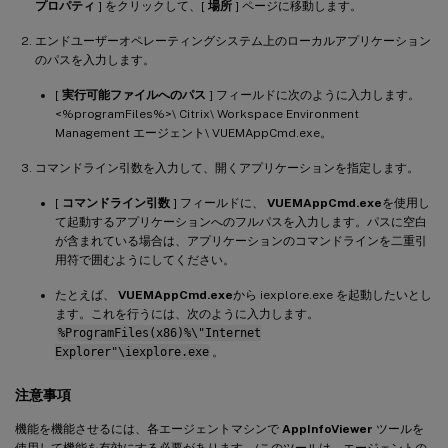
プロパティ
] をクリックして、[
場所
] ページに移動します。
エンドユーザーオペレーティングシステム上のローカルアプリケーション
のパスを入力します。
[
実行可能ファイルへのパス
] フィールドに次のように入力します。
<%programFiles%>\ Citrix\ Workspace Environment
Management エージェント\ VUEMAppCmd.exe。
コマンドライン引数を入力して、開くアプリケーションを指定します。
[
コマンドライン引数
] フィールドに、
VUEMAppCmd.exe
を使用し
て起動するアプリケーションへのフルパスを入力します。パスに空白
が含まれている場合は、アプリケーションのコマンドラインを二重引
用符で囲むようにしてください。
たとえば、
VUEMAppCmd.exe
から iexplore.exe を起動したいとし
ます。これを行うには、次のように入力します。
%ProgramFiles(x86)%\"Internet
Explorer"\iexplore.exe
。
注意事項
機能を機能させるには、各エージェントマシンで
AppInfoViewer
ツールを
使用して機能を有効にする必要があります。(このツールは、エージェントの