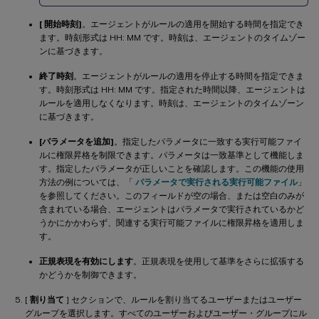
[ 開始時刻]
。エージェントがルールの適用を開始する時間を指定でき
ます。時刻形式は HH: MM です。時刻は、エージェントのタイムゾー
ンに基づきます。
終了時刻
。エージェントがルールの適用を停止する時間を指定できま
す。時刻形式は HH: MM です。指定された時間以降、エージェントは
ルールを適用しなくなります。時刻は、エージェントのタイムゾーン
に基づきます。
[パラメータを追加]
。指定したパラメータに一致する実行可能ファイ
ルに権限昇格を制限できます。パラメータは一致基準として機能しま
す。指定したパラメータが正しいことを確認します。この機能の使用
方法の例については、「
パラメータで実行される実行可能ファイル
」
を参照してください。このフィールドが空の場合、または空白のみが
含まれている場合、エージェントはパラメータで実行されているかど
うかにかかわらず、関連する実行可能ファイルに権限昇格を適用しま
す。
正規表現を有効にします
。正規表現を使用して基準をさらに拡張する
かどうかを制御できます。
[
割り当て
] セクションで、ルールを割り当てるユーザーまたはユーザー
グループを選択します。すべてのユーザーおよびユーザー・グループにル