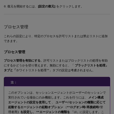
6. 復元を開始するには、
[設定の復元]
をクリックします。
プロセス管理
これらの設定により、特定のプロセスを許可リストまたは禁止リストに追加
できます。
プロセス管理
プロセス管理を有効にする
。許可リストまたはブロックリストの処理を有効
にするかどうかを切り替えます。無効にすると、「
ブラックリストを処理」
タブと「
ホワイトリストを処理
**
」タブの設定は考慮されません。
注：
このオプションは、セッションエージェントがユーザーのセッションで
実行されている場合にのみ機能します。これを行うには、
メイン構成
エージェントの設定を使用して
、
ユーザー/セッションの種類に応じて
起動するエージェントの起動オプション
（
**ログオン時/再接続時
/
管
理者用
）を設定し、 **エージェントの種類を
「UI」に設定します。こ