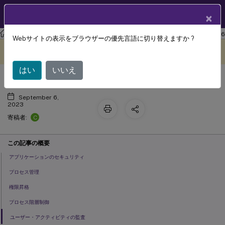
製品ドキュメン
JA
×
ト
ワークスペース環境管理
Workspace Environment Management 2206
Webサイトの表示をブラウザーの優先言語に切り替えますか ?
セキュリティ
このコンテンツは動的に機械
フィードバックを提供する
翻訳されています。
はい
いいえ
September 6,
2023
C
寄稿者:
この記事の概要
アプリケーションのセキュリティ
プロセス管理
権限昇格
プロセス階層制御
ユーザー・アクティビティの監査