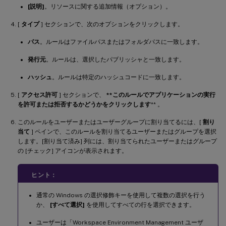
[説明]
。リソースに関する追加情報（オプション）。
[
タイプ
] セクションで、次のオプションをクリックします。
パス
。ルールはファイルパスまたはフォルダパスに一致します。
発行元
。ルールは、選択したパブリッシャと一致します。
ハッシュ
。ルールは特定のハッシュコードに一致します。
[
アクセス許可
] セクションで、
**このルールでアプリケーションの実行
を許可または拒否するかどうかをクリックします
** 。
このルールをユーザーまたはユーザーグループに割り当てるには、[
割り
当て
] ペインで、このルールを割り当てるユーザーまたはグループを選択
します。[割り当て済み] 列には、割り当てられたユーザーまたはグループ
の [チェック] アイコンが表示されます。
ヒント：
通常の Windows の選択修飾キーを使用して複数の選択を行う
か、
[すべて選択]
を使用してすべての行を選択できます。
ユーザーは「Workspace Environment Management ユーザ