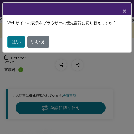
製品ドキュメン
JA
×
ト
ワークスペース環境管理
Workspace Environment Management 2206
Webサイトの表示をブラウザーの優先言語に切り替えますか ?
システム最適化
このコンテンツは動的に機械
フィードバックを提供する
翻訳されています。
はい
いいえ
October 7,
2022
C
寄稿者:
この記事は機械翻訳されています.
免責事項
英語に切り替え
システム最適化