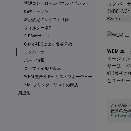
共通コントロールパネルアプレット
ログ パー
(x86)\Ci
動的トークン
Parser.e
環境設定のレジストリ値
フィルター条件
FIPSサポート
Citrix ADCによる負荷分散
WEM エー
ログパーサー
エージェン
ポート情報
サーは、イ
ログファイルの表示
細 (最初
WEM 整合性条件リストマネージャー
とユーザー
XMLプリンターリストの構成
用語集
この製品
便性のた
Software 