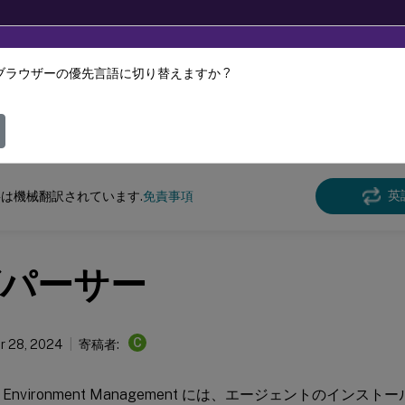
ブラウザーの優先言語に切り替えますか ?
ツは動的に機械翻訳されています。
フィ
スペース環境管理
Workspace Environment Management 2209
英
は機械翻訳されています.
免責事項
パーサー
C
r 28, 2024
寄稿者:
ce Environment Management には、エージェントのイン