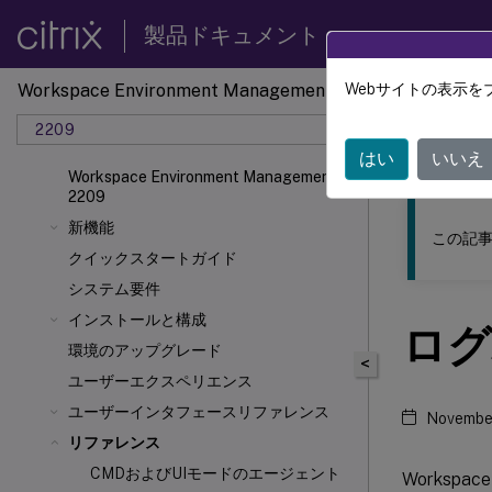
製品ドキュメント
Workspace Environment Management
Webサイトの表示を
このコンテン
2209
ワーク
はい
いいえ
Workspace Environment Management
2209
新機能
この記事
クイックスタートガイド
システム要件
インストールと構成
ログ
環境のアップグレード
<
ユーザーエクスペリエンス
ユーザーインタフェースリファレンス
Novembe
リファレンス
CMDおよびUIモードのエージェント
Workspa