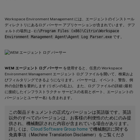
Workspace Environment Management には、エージェントのインストール
ディレクトリにあるログ パーサー アプリケーションが含まれています。 デフ
ォルトの場所は -
c:\Program Files (x86)\Citrix\Workspace
Environment Management Agent\Agent Log Parser.exe
です。
WEM エージェント ログ パーサー
を使用すると、任意の Workspace
Environment Management エージェント ログ ファイルを開いて、検索およ
びフィルタリングできるようになります。 パーサーは、イベント、警告、例
外の合計数を要約します (リボンの右上)。 また、ログ ファイルの詳細 (最初
に接続したインフラストラクチャ サービスの名前とポート、エージェントの
バージョンとユーザー名) も含まれます。
この製品ドキュメントの正式なバージョンは英語版です。英語
以外のすべてのバージョンは、お客様の利便性のためにのみ提
供され、機械翻訳された内容が含まれている場合があります。
詳しくは、
Cloud Software Group home
で機械翻訳に関する
免責事項（Machine Translation Disclaimer）をご覧くださ