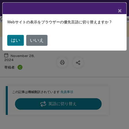
製品ドキュメン
JA
×
ト
ワークスペース環境管理
Workspace Environment Management 2209
Webサイトの表示をブラウザーの優先言語に切り替えますか ?
ログパーサー
このコンテンツは動的に機械
フィードバックを提供する
翻訳されています。
はい
いいえ
November 28,
2024
C
寄稿者:
この記事は機械翻訳されています.
免責事項
英語に切り替え
ログパーサー