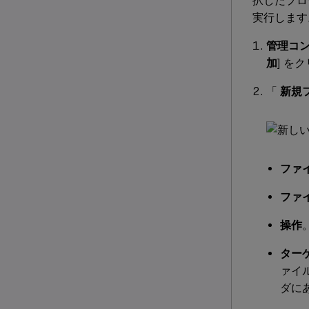
択したプログ
実行します
管理コン
加
] を
「
新規
ファ
ファ
操作
ター
ァイル)
ダにあ