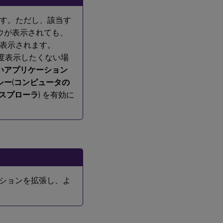
ス
ト
す。ただし、該当す
ウが表示されても、
ヒ
表示されます。
ン
度表示したくない場
ト
いアプリケーション
シー
(
コンピュータの
エクスプローラ
) を有効に
nt アクションを拡張し、よ