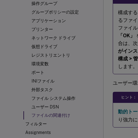
操作グループ
構成する
グループポリシーの設定
るファイ
アプリケーション
ファイル
プリンター
「OK」
ネットワーク ドライブ
合は、次
仮想ドライブ
がインス
レジストリエントリ
構成 > 
環境変数
します。
ポート
INIファイル
ユーザー環
外部タスク
ヒント：
ファイル システム操作
ユーザー DSN
動的トー
ファイルの関連付け
り強力に
フィルター
Assignments