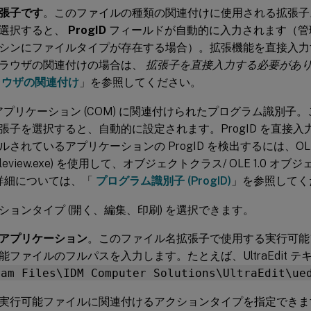
張子です
。このファイルの種類の関連付けに使用される拡張子
選択すると、
ProgID
フィールドが自動的に入力されます（管
シンにファイルタイプが存在する場合）。拡張機能を直接入力
ラウザの関連付けの場合は、
拡張子を直接入力する必要があ
ラウザの関連付け
」を参照してください。
アプリケーション (COM) に関連付けられたプログラム識別子
張子を選択すると、自動的に設定されます。ProgID を直接
されているアプリケーションの ProgID を検出するには、OL
oleview.exe) を使用して、オブジェクトクラス/ OLE 1.0 
 の詳細については、「
プログラム識別子 (ProgID)
」を参照してく
ションタイプ (開く、編集、印刷) を選択できます。
アプリケーション
。このファイル名拡張子で使用する実行可能
能ファイルのフルパスを入力します。たとえば、UltraEdit テ
ram Files\IDM Computer Solutions\UltraEdit\ue
実行可能ファイルに関連付けるアクションタイプを指定できま