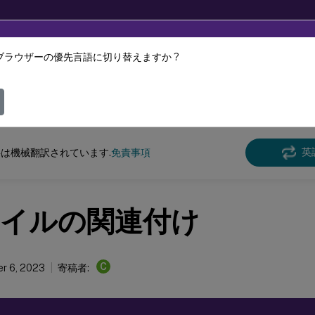
ブラウザーの優先言語に切り替えますか ?
ツは動的に機械翻訳されています。
フィ
スペース環境管理
Workspace Environment Management 2209
英
は機械翻訳されています.
免責事項
イルの関連付け
C
r 6, 2023
寄稿者: