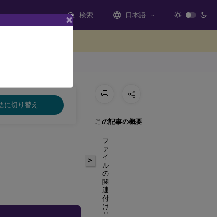
検索
日本語
×
ードバックを提供する
語に切り替え
この記事の概要
フ
ァ
イ
>
ル
の
関
連
付
け
リ