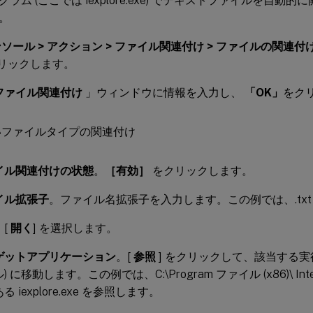
ラム (ここでは iexplore.exe) でテキストファイルを自動
。
ソール > アクション > ファイル関連付け > ファイルの関連付
クリックします。
ファイル関連付け
」ウィンドウに情報を入力し、
「OK」
をク
イル関連付けの状態
。
［有効］
をクリックします。
イル拡張子
。ファイル名拡張子を入力します。この例では、.txt
。[
開く
] を選択します。
ゲットアプリケーション
。[
参照
] をクリックして、該当する実行可
 に移動します。この例では、C:\Program ファイル (x86)\ Intern
る iexplore.exe を参照します。