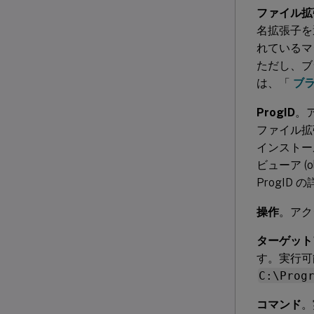
ファイル拡
名拡張子を
れているマ
ただし、ブ
は、「
ブ
ProgID
。
ファイル拡
インストール
ビューア (
ProgID
操作
。アク
ターゲット
す。実行可
C:\Prog
コマンド
。