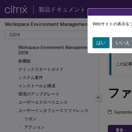
製品ドキュメント
Workspace Environment Management
Webサイトの表示を
このコンテン
2209
ワーク
はい
いいえ
Workspace Environment Management
2209
新機能
この記事
クイックスタートガイド
システム要件
インストールと構成
ファ
環境のアップグレード
<
ユーザーエクスペリエンス
ユーザーインタフェースリファレンス
Septembe
リボン
アクション
重要：