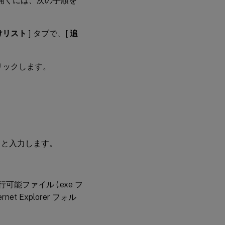
的に開くには、次の手順を
けリスト
] タブで、[
追
リックします。
 と入力します。
能ファイル (.exe フ
et Explorer フォル