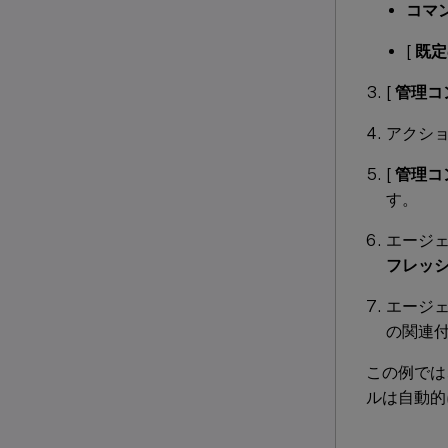
コマ
[
既定
[
管理コン
アクシ
[
管理コン
す。
エージェ
フレッ
エージ
の関連
この例では
ルは自動的に 