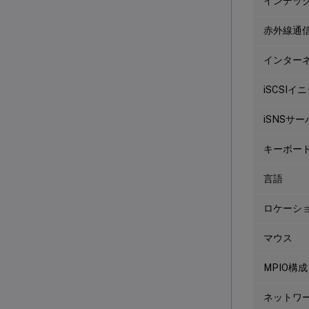
インデッ
赤外線通
インター
iSCSI
iSNSサー
キーボー
言語
ロケーシ
マウス
MPIO構成
ネットワ