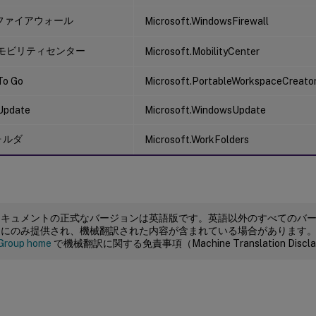
wsファイアウォール
Microsoft.WindowsFirewall
s モビリティセンター
Microsoft.MobilityCenter
To Go
Microsoft.PortableWorkspaceCreato
Update
Microsoft.WindowsUpdate
ォルダ
Microsoft.WorkFolders
ドキュメントの正式なバージョンは英語版です。英語以外のすべてのバ
めにのみ提供され、機械翻訳された内容が含まれている場合があります
Group home
で機械翻訳に関する免責事項（Machine Translation Dis