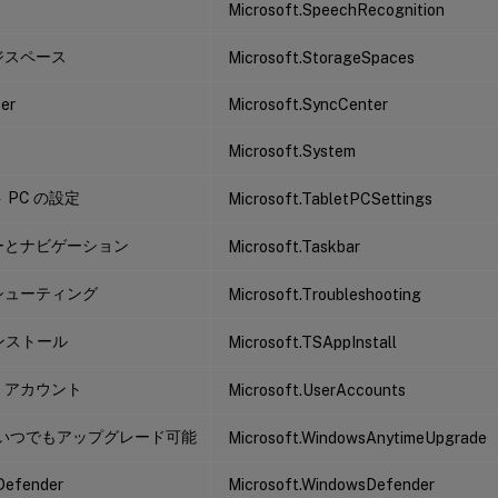
Microsoft.SpeechRecognition
ジスペース
Microsoft.StorageSpaces
er
Microsoft.SyncCenter
Microsoft.System
 PC の設定
Microsoft.TabletPCSettings
ーとナビゲーション
Microsoft.Taskbar
シューティング
Microsoft.Troubleshooting
インストール
Microsoft.TSAppInstall
・アカウント
Microsoft.UserAccounts
ws いつでもアップグレード可能
Microsoft.WindowsAnytimeUpgrade
Defender
Microsoft.WindowsDefender