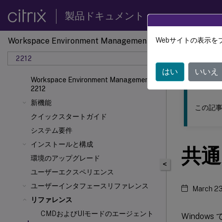
製品ドキュメント
Workspace Environment Management
Webサイトの表示を
このコンテン
2212
ワーク
はい
いいえ
Workspace Environment Management
2212
新機能
この記事
クイックスタートガイド
システム要件
インストールと構成
共通
環境のアップグレード
<
ユーザーエクスペリエンス
ユーザーインタフェースリファレンス
March 23
リファレンス
CMDおよびUIモードのエージェント
Windo