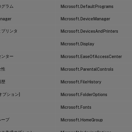
ログラム
Microsoft.DefaultPrograms
anager
Microsoft.DeviceManager
とプリンタ
Microsoft.DevicesAndPrinters
Microsoft.Display
センター
Microsoft.EaseOfAccessCenter
全性
Microsoft.ParentalControls
履歴
Microsoft.FileHistory
オプション]
Microsoft.FolderOptions
Microsoft.Fonts
ループ
Microsoft.HomeGroup