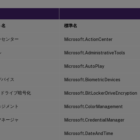
ト名
標準名
ンセンター
Microsoft.ActionCenter
ル
Microsoft.AdministrativeTools
Microsoft.AutoPlay
デバイス
Microsoft.BiometricDevices
ker ドライブ暗号化
Microsoft.BitLockerDriveEncryption
ネジメント
Microsoft.ColorManagement
マネージャ
Microsoft.CredentialManager
Microsoft.DateAndTime