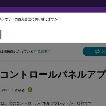
ブラウザーの優先言語に切り替えますか ?
ツは動的に機械翻訳されています。
フィ
スペース環境管理
Workspace Environment Management 2212
英
は機械翻訳されています.
免責事項
コントロールパネルア
C
, 2023
寄稿者:
ws では、次のコントロールパネルアプレットが一般的です。