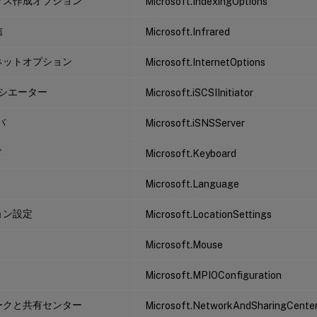
クス作成オプション
Microsoft.IndexingOptions
信
Microsoft.Infrared
ネットオプション
Microsoft.InternetOptions
イニシエーター
Microsoft.iSCSIInitiator
バ
Microsoft.iSNSServer
ド
Microsoft.Keyboard
Microsoft.Language
ョン設定
Microsoft.LocationSettings
Microsoft.Mouse
Microsoft.MPIOConfiguration
ークと共有センター
Microsoft.NetworkAndSharingCente