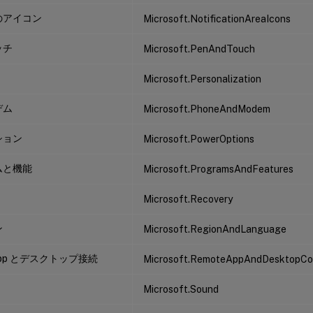
のアイコン
Microsoft.NotificationAreaIcons
ッチ
Microsoft.PenAndTouch
Microsoft.Personalization
デム
Microsoft.PhoneAndModem
ション
Microsoft.PowerOptions
ムと機能
Microsoft.ProgramsAndFeatures
Microsoft.Recovery
ン
Microsoft.RegionAndLanguage
App とデスクトップ接続
Microsoft.RemoteAppAndDesktopCo
Microsoft.Sound