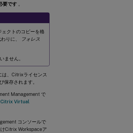
必要です
。
存
関
係
ウ
 オブジェクトのコピーを格
イ
代わりに、
フォレス
ル
ス
対
策
ていません。
の
除
外
ent には、Citrixライセンス
および保存されます。
ent Management で
ix Virtual
anagement コンソールで
trix Workspaceア