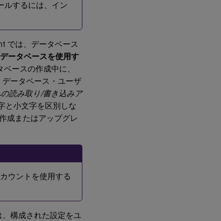
ンストールするには、イン
は
常
に
オ
ン
gement では、データベース
データベースを使用す
ハ
タベースの作成中に、
ー
作成され、データベース・ユーザ
ド
ウ
の読み取り/書き込みア
ェ
大文字と小文字を区別しな
ア
の
作成またはアップグレ
前
提
条
件
カウントを使用する
サ
ー
ビ
ス
の
ment では、構成された設定をユ
依