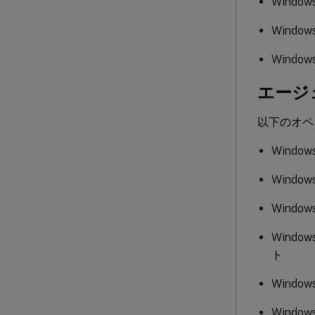
Wind
Windo
Windo
エージ
以下のオペ
Windo
Windo
Window
Window
ト
Window
Window