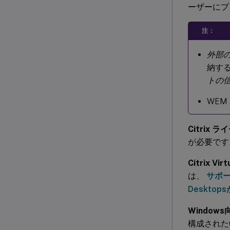
ーザーにプッシ
注：
外部
納す
トの
WE
Citrix 
が必要です。
Citrix Vir
は、
サポート
Deskto
Windows向
構成されたCi