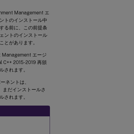
件
ent Management エ
ントのインストール中
オ
ペ
する前に、この前提条
レ
ェントのインストール
ー
テ
ことがあります。
ィ
ン
 Management エージ
グ
シ
+ 2015-2019 再頒
ス
ルされます。
テ
ム
の
ポーネントは、
前
要です。まだインストールさ
提
条
ルされます。
件
SQL
サ
ー
バ