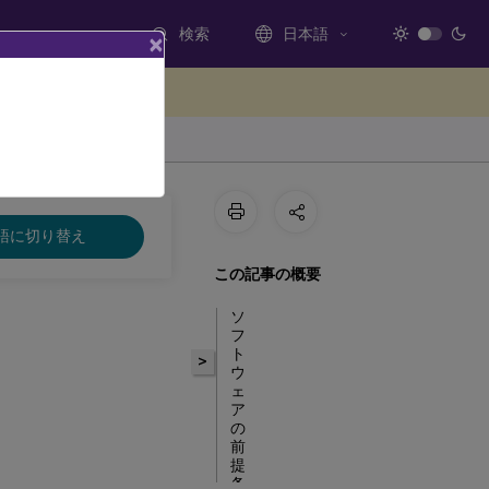
検索
日本語
×
ードバックを提供する
語に切り替え
この記事の概要
ソ
フ
ト
>
ウ
ェ
ア
の
前
提
条