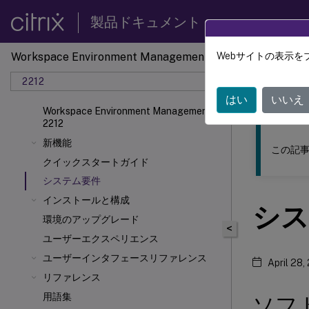
製品ドキュメント
Workspace Environment Management
Webサイトの表示を
このコンテン
2212
ワーク
はい
いいえ
Workspace Environment Management
2212
新機能
この記事
クイックスタートガイド
システム要件
インストールと構成
シス
環境のアップグレード
<
ユーザーエクスペリエンス
ユーザーインタフェースリファレンス
April 28,
リファレンス
用語集
ソフ