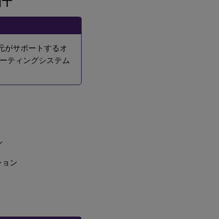
、製造元がサポートするオ
ーティングシステム
ン
ション