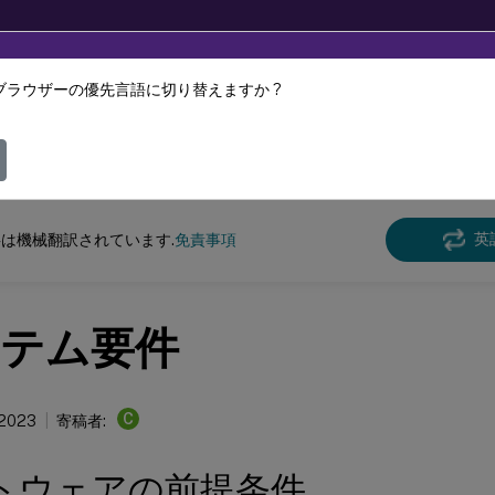
ブラウザーの優先言語に切り替えますか ?
ツは動的に機械翻訳されています。
フィ
スペース環境管理
Workspace Environment Management 2212
英
は機械翻訳されています.
免責事項
テム要件
C
 2023
寄稿者:
トウェアの前提条件