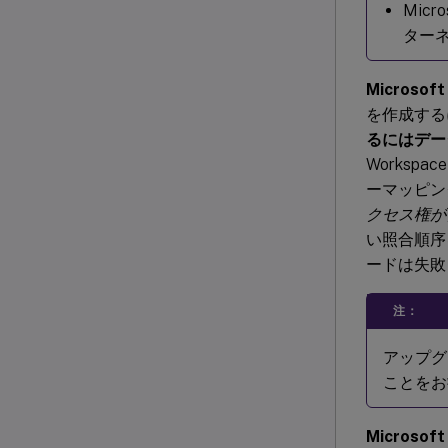
Mic
ター
Microsoft
を作成するに
るにはデー
Worksp
ーマッピン
クセス権が
い照合順序
ードは失敗
注：
アップ
ことをお
Microsoft 