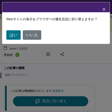
製品ドキュメン
JA
×
ト
ワークスペース環境管理
Workspace Environment Management 2303
Webサイトの表示をブラウザーの優先言語に切り替えますか ?
仮想ドライブ
このコンテンツは動的に機械
フィードバックを提供する
翻訳されています。
はい
いいえ
June 1, 2023
C
寄稿者:
この記事の概要
仮想ドライブリスト
この記事は機械翻訳されています.
免責事項
英語に切り替え