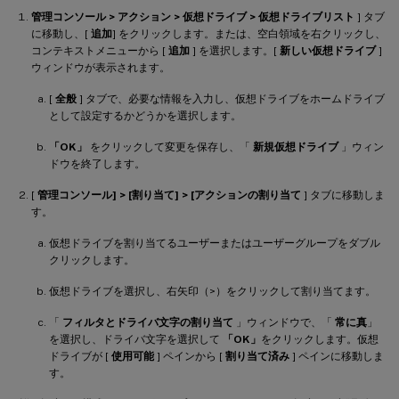
管理コンソール > アクション > 仮想ドライブ > 仮想ドライブリスト
] タブ
に移動し、[
追加
] をクリックします。または、空白領域を右クリックし、
コンテキストメニューから [
追加
] を選択します。[
新しい仮想ドライブ
]
ウィンドウが表示されます。
[
全般
] タブで、必要な情報を入力し、仮想ドライブをホームドライブ
として設定するかどうかを選択します。
「OK」
をクリックして変更を保存し、「
新規仮想ドライブ
」ウィン
ドウを終了します。
[
管理コンソール] > [割り当て] > [アクションの割り当て
] タブに移動しま
す。
仮想ドライブを割り当てるユーザーまたはユーザーグループをダブル
クリックします。
仮想ドライブを選択し、右矢印（>）をクリックして割り当てます。
「
フィルタとドライバ文字の割り当て
」ウィンドウで、「
常に真
」
を選択し、ドライバ文字を選択して
「OK」
をクリックします。仮想
ドライブが [
使用可能
] ペインから [
割り当て済み
] ペインに移動しま
す。