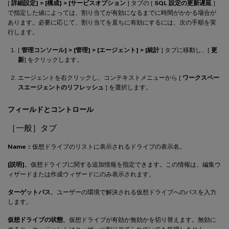
[
詳細設定] > [構成] > [サービスオプション
] タブの [
SQL 設定の更新遅延
]
で指定した値によっては、割り当てが有効になるまでに時間がかかる場合が
あります。必要に応じて、割り当てを直ちに有効にするには、次の手順を実
行します。
[
管理コンソール] > [管理] > [エージェント] > [統計
] タブに移動し、[
更
新
] をクリックします。
エージェントを右クリックし、コンテキストメニューから [
ワークスペー
スエージェントのリフレッシュ
] を選択します。
フィールドとコントロール
［一般］タブ
Name：
仮想ドライブのリストに表示されるドライブの表示名。
[説明]
。仮想ドライブに関する追加情報を指定できます。この情報は、編集ウ
ィザードまたは作成ウィザードにのみ表示されます。
ターゲットパス
。ユーザーの環境で解決される仮想ドライブへのパスを入力
します。
仮想ドライブの状態
。仮想ドライブが有効か無効かを切り替えます。無効に