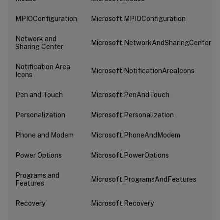
MPIOConfiguration
Microsoft.MPIOConfiguration
Network and
Microsoft.NetworkAndSharingCenter
Sharing Center
Notification Area
Microsoft.NotificationAreaIcons
Icons
Pen and Touch
Microsoft.PenAndTouch
Personalization
Microsoft.Personalization
Phone and Modem
Microsoft.PhoneAndModem
Power Options
Microsoft.PowerOptions
Programs and
Microsoft.ProgramsAndFeatures
Features
Recovery
Microsoft.Recovery