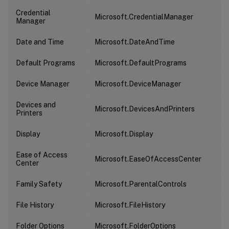
Credential
Microsoft.CredentialManager
Manager
Date and Time
Microsoft.DateAndTime
Default Programs
Microsoft.DefaultPrograms
Device Manager
Microsoft.DeviceManager
Devices and
Microsoft.DevicesAndPrinters
Printers
Display
Microsoft.Display
Ease of Access
Microsoft.EaseOfAccessCenter
Center
Family Safety
Microsoft.ParentalControls
File History
Microsoft.FileHistory
Folder Options
Microsoft.FolderOptions