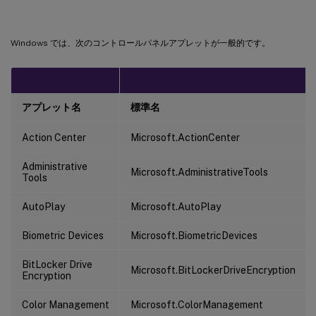
Windows では、次のコントロールパネルアプレットが一般的です。
アプレット名
標準名
Action Center
Microsoft.ActionCenter
Administrative
Microsoft.AdministrativeTools
Tools
AutoPlay
Microsoft.AutoPlay
Biometric Devices
Microsoft.BiometricDevices
BitLocker Drive
Microsoft.BitLockerDriveEncryption
Encryption
Color Management
Microsoft.ColorManagement