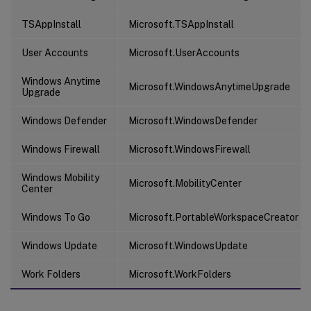
TSAppInstall
Microsoft.TSAppInstall
User Accounts
Microsoft.UserAccounts
Windows Anytime
Microsoft.WindowsAnytimeUpgrade
Upgrade
Windows Defender
Microsoft.WindowsDefender
Windows Firewall
Microsoft.WindowsFirewall
Windows Mobility
Microsoft.MobilityCenter
Center
Windows To Go
Microsoft.PortableWorkspaceCreator
Windows Update
Microsoft.WindowsUpdate
Work Folders
Microsoft.WorkFolders