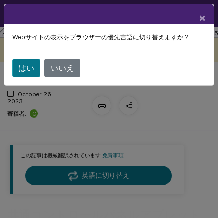
製品ドキュメン
JA
×
ト
ワークスペース環境管理
Workspace Environment Management 2305
Webサイトの表示をブラウザーの優先言語に切り替えますか ?
共通コントロールパネルアプレット
このコンテンツは動的に機械
フィードバックを提供する
翻訳されています。
はい
いいえ
October 26,
2023
C
寄稿者:
この記事は機械翻訳されています.
免責事項
英語に切り替え
共通コントロールパネルアプレット