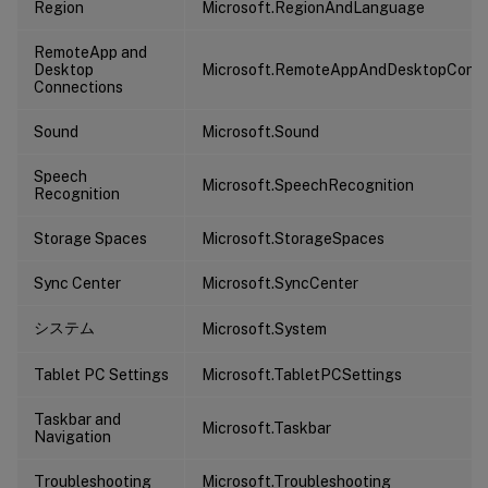
Region
Microsoft.RegionAndLanguage
RemoteApp and
Desktop
Microsoft.RemoteAppAndDesktopConne
Connections
Sound
Microsoft.Sound
Speech
Microsoft.SpeechRecognition
Recognition
Storage Spaces
Microsoft.StorageSpaces
Sync Center
Microsoft.SyncCenter
システム
Microsoft.System
Tablet PC Settings
Microsoft.TabletPCSettings
Taskbar and
Microsoft.Taskbar
Navigation
Troubleshooting
Microsoft.Troubleshooting