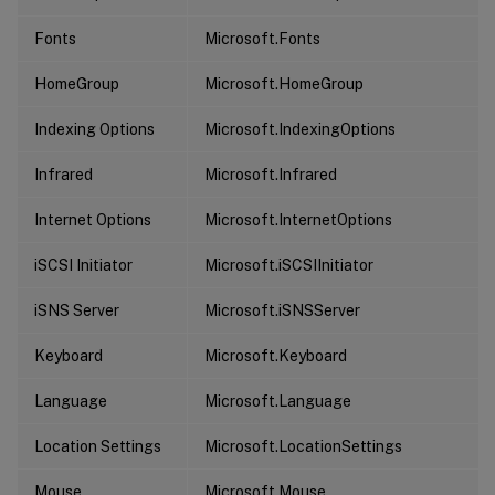
Fonts
Microsoft.Fonts
HomeGroup
Microsoft.HomeGroup
Indexing Options
Microsoft.IndexingOptions
Infrared
Microsoft.Infrared
Internet Options
Microsoft.InternetOptions
iSCSI Initiator
Microsoft.iSCSIInitiator
iSNS Server
Microsoft.iSNSServer
Keyboard
Microsoft.Keyboard
Language
Microsoft.Language
Location Settings
Microsoft.LocationSettings
Mouse
Microsoft.Mouse