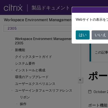
製品ドキュメント
Workspace Environment Management
Webサイトの表示を
このコンテン
2305
ワーク
はい
いいえ
Workspace Environment Management
2305
新機能
この記事
クイックスタートガイド
システム要件
インストールと構成
ポー
環境のアップグレード
<
ユーザーエクスペリエンス
ユーザーインタフェースリファレンス
October 
リボン
操作
ポート機能