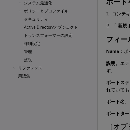
ポート
システム最適化
ポリシーとプロファイル
コンテキ
セキュリティ
「
新規
Active Directoryオブジェクト
トランスフォーマーの設定
フィー
詳細設定
Name：
ポ
管理
監視
説明
。エデ
リファレンス
す。
用語集
ポートステ
れていても
ポート名
。
ポートター
［オプ