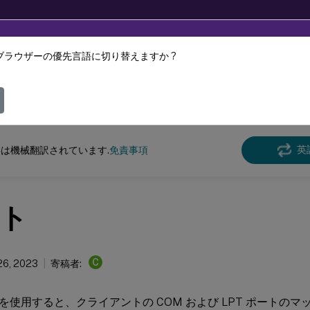
ブラウザーの優先言語に切り替えますか ?
ツは動的に機械翻訳されています。
フィ
スペース環境管理
Workspace Environment Management 2305
英
は機械翻訳されています.
免責事項
ト
C
26, 2023
寄稿者:
を使用すると、クライアントの COM および LPT ポートの