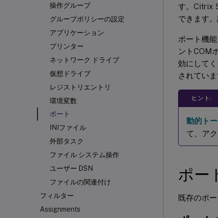
操作グループ
す。Citr
できます。
グループポリシーの設定
アプリケーション
ポート機能
プリンター
ントCOM
ネットワーク ドライブ
効にしてく
仮想ドライブ
されていま
レジストリエントリ
ヒント:
環境変数
ポート
動的トー
INIファイル
て、アク
外部タスク
ファイル システム操作
ユーザー DSN
ポー
ファイルの関連付け
フィルター
既存のポー
Assignments