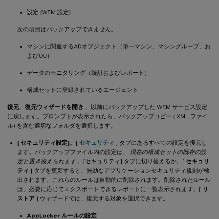
設定 (WEM 設定)
次の項目はバックアップできません。
マシンに関連するADオブジェクト（単一マシン、マシングループ、お
よびOU）
データのモニタリング（統計およびレポート）
構成セットに登録されているエージェント
復元
。
復元ウィザードを開き
、以前にバックアップした WEM サービス設定
に戻します。プロンプトが表示されたら、バックアップコピー (.XML ファイ
ル) を含む適切なフォルダを選択します。
[ セキュリティ設定]
。[
セキュリティ
] タブにあるすべての設定を復元し
ます。バックアップファイル内の設定は、
現在の構成セットの既存の設
定と置き換えられます
。[セキュリティ] タブに切り替えるか、[
セキュリ
ティ
] タブを更新すると、無効なアプリケーションセキュリティ規則が検
出されます。これらのルールは自動的に削除されます。削除されたルール
は、必要に応じてエクスポートできるレポートに一覧表示されます。[
リ
ストア
] ウィザードでは、復元する対象を選択できます。
AppLocker ルールの設定