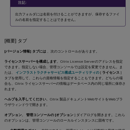
注記:
出力フォルダには名前を付けることができますが、保存するファイ
ルの名前を指定することはできません。
[概要] タブ
[バージョン情報] タブには
、次のコントロールがあります。
ライセンスサーバーを構成します
。Citrix License Serverのアドレスを指定
できます。指定しない場合、管理コンソールでは設定を変更できません。ま
たは、
インフラストラクチャサービス構成ユーティリティの
[
ライセンス
]
タブを使用して、これらの資格情報を指定することもできます。どちらの場
合も、Citrix ライセンスサーバーの情報はデータベース内の同じ場所に保存さ
れます。
ヘルプを入手してください
。Citrix 製品ドキュメントWebサイトをWebブラ
ウザウィンドウで開きます。
オプション
。
管理コンソールの [オプション
] ダイアログを開きます。これら
のオプションは、管理コンソールのローカルインスタンスに固有です。