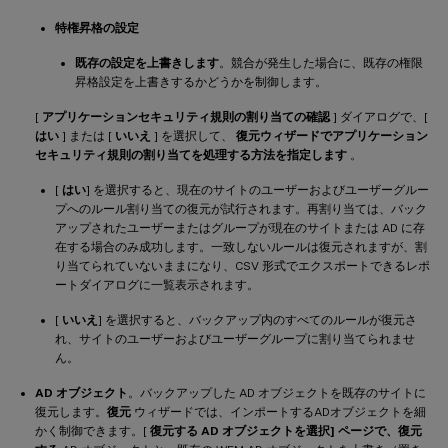
特権昇格の設定
既存の設定を上書きします
。競合が発生した場合に、既存の権限
昇格設定を上書きするかどうかを制御します。
[
アプリケーションセキュリティ規則の割り当ての確認
] ダイアログで、[
はい
] または [
いいえ
] を選択して、
復元ウィザードでアプリケーション
セキュリティ規則の割り当てを処理する方法を指定します
。
[
はい
] を選択すると、現在のサイトのユーザーおよびユーザーグルー
プへのルール割り当ての復元が試行されます。再割り当ては、バック
アップされたユーザーまたはグループが現在のサイトまたは AD に存
在する場合のみ成功します。一致しないルールは復元されますが、割
り当てられていないままになり、CSV 形式でエクスポートできるレポ
ートダイアログに一覧表示されます。
[
いいえ
] を選択すると、バックアップ内のすべてのルールが復元さ
れ、サイトのユーザーおよびユーザーグループに割り当てられませ
ん。
AD オブジェクト
。バックアップした AD オブジェクトを既存のサイトに
復元します。
復元
ウィザードでは、インポートするADオブジェクトを細
かく制御できます。[
復元する AD オブジェクトを選択] ページで、復元