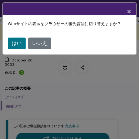
製品ドキュメン
JA
×
ト
ワークスペース環境管理
Workspace Environment Management 2305
Webサイトの表示をブラウザーの優先言語に切り替えますか ?
リボン
このコンテンツは動的に機械
フィードバックを提供する
翻訳されています。
はい
いいえ
October 26,
2023
C
寄稿者:
この記事の概要
[ホーム] タブ
[概要] タブ
この記事は機械翻訳されています.
免責事項
英語に切り替え