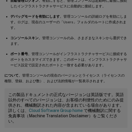
自動管理ログオン
。有効にすると、管理コンソールは起動時に最後に接続
したインフラストラクチャサービスに自動的に接続します。
デバッグモードを有効にします
。管理コンソールの詳細ログを有効にしま
す。ログは、現在のユーザーの「Users」フォルダのルートに作成されま
す。
コンソールスキン
。管理コンソールのみ、さまざまなスキンから選択でき
ます。
ポート番号
。管理コンソールがインフラストラクチャサービスに接続する
ポートをカスタマイズできます。このポートは、インフラストラクチャサ
ービス設定で設定されたポートと一致する必要があります。
について
。管理コンソールの現在のバージョンとライセンス（ライセンスの
種類、登録、および数）、および法的情報が一覧表示されます。
この製品ドキュメントの正式なバージョンは英語版です。英語
以外のすべてのバージョンは、お客様の利便性のためにのみ提
供され、機械翻訳された内容が含まれている場合があります。
詳しくは、
Cloud Software Group home
で機械翻訳に関する
免責事項（Machine Translation Disclaimer）をご覧くださ
い。