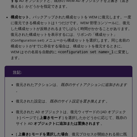
する
AD オブジェクトと、既存の WEM AD オブジェクトを上書き（置き
換える）かどうかを指定できます。
構成セット
。バックアップされた構成セットを WEM に復元します。一度
に復元できる構成セットは 1 つだけです。WEM 管理コンソールに、復元
した構成セットが反映されるまでしばらく時間がかかることがあります。
復元された構成セットを表示するには、リボンの「構成セット」
(Configuration set) メニューから構成セットを選択します。同じ名前の
構成セットがすでに存在する場合は、構成セットを復元するときに、
WEM はその名前を自動的に
<configuration set name>_1
に変更し
ます。
注記:
復元されたアクションは、
既存のサイトアクションに追加されます
。
復元された設定は、
既存のサイト設定を置き換えます
。
復元された AD オブジェクトは、復元ウィザードの [AD オブジェク
ト] ページで [
上書きモード
] を選択したかどうかに応じて、既存の
サイト AD
オブジェクトに追加または置換されます
。
[
上書き] モードを選択した場合
、復元プロセスが開始される前に既