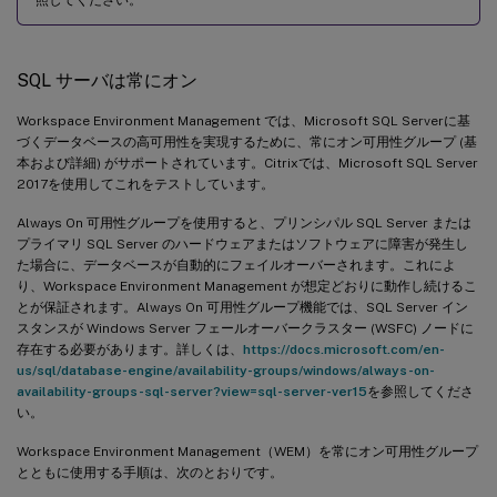
SQL サーバは常にオン
Workspace Environment Management では、Microsoft SQL Serverに基
づくデータベースの高可用性を実現するために、常にオン可用性グループ (基
本および詳細) がサポートされています。Citrixでは、Microsoft SQL Server
2017を使用してこれをテストしています。
Always On 可用性グループを使用すると、プリンシパル SQL Server または
プライマリ SQL Server のハードウェアまたはソフトウェアに障害が発生し
た場合に、データベースが自動的にフェイルオーバーされます。これによ
り、Workspace Environment Management が想定どおりに動作し続けるこ
とが保証されます。Always On 可用性グループ機能では、SQL Server イン
スタンスが Windows Server フェールオーバークラスター (WSFC) ノードに
存在する必要があります。詳しくは、
https://docs.microsoft.com/en-
us/sql/database-engine/availability-groups/windows/always-on-
availability-groups-sql-server?view=sql-server-ver15
を参照してくださ
い。
Workspace Environment Management（WEM）を常にオン可用性グループ
とともに使用する手順は、次のとおりです。