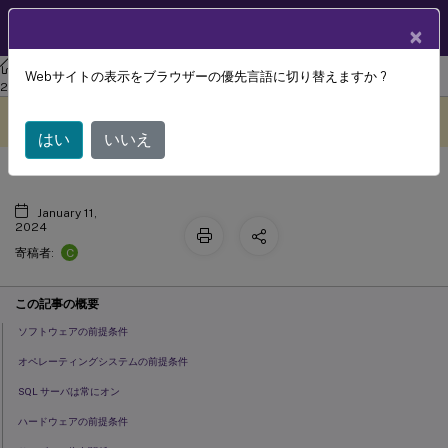
製品ドキュメン
JA
×
ト
ワークスペース環境管理
Workspace Environment Management
Webサイトの表示をブラウザーの優先言語に切り替えますか ?
システム要件
2308
このコンテンツは動的に機械
フィードバックを提供する
翻訳されています。
はい
いいえ
January 11,
2024
C
寄稿者:
この記事の概要
ソフトウェアの前提条件
オペレーティングシステムの前提条件
SQL サーバは常にオン
ハードウェアの前提条件