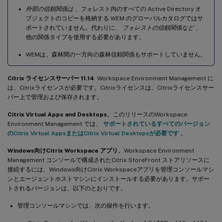
外部の信頼関係は
、フォレスト内のすべての Active Directory オ
ブジェクトのコピーを格納する WEM のグローバルカタログではサ
ポートされていません。代わりに、
フォレストの信頼関係など
、
他の関係タイプを使用する必要があります。
WEMは、森林間の一方向の森林信頼関係もサポートしていません。
Citrix ライセンスサーバー 11.14
. Workspace Environment Management に
は、Citrixライセンスが必要です。Citrixライセンスは、Citrixライセンスサー
バー上で管理および保存されます。
Citrix Virtual Apps and Desktops
。このリリースのWorkspace
Environment Management では、
サポートされているすべてのバージョン
のCitrix Virtual AppsまたはCitrix Virtual Desktopsが必要です
。
Windows向けCitrix Workspace アプリ
。Workspace Environment
Management コンソールで構成されたCitrix StoreFront ストアリソースに
接続するには、Windows向けCitrix Workspaceアプリを管理コンソールマシ
ンとエージェントホストマシンにインストールする必要があります。サポー
トされるバージョンは、以下のとおりです。
管理コンソールマシンでは、次の操作を行います。