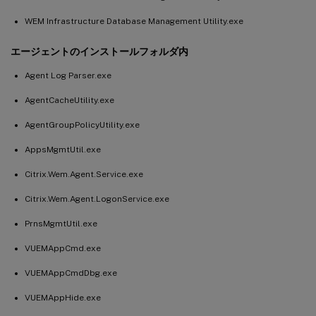
WEM Infrastructure Database Management Utility.exe
エージェントのインストールフォルダ内
Agent Log Parser.exe
AgentCacheUtility.exe
AgentGroupPolicyUtility.exe
AppsMgmtUtil.exe
Citrix.Wem.Agent.Service.exe
Citrix.Wem.Agent.LogonService.exe
PrnsMgmtUtil.exe
VUEMAppCmd.exe
VUEMAppCmdDbg.exe
VUEMAppHide.exe