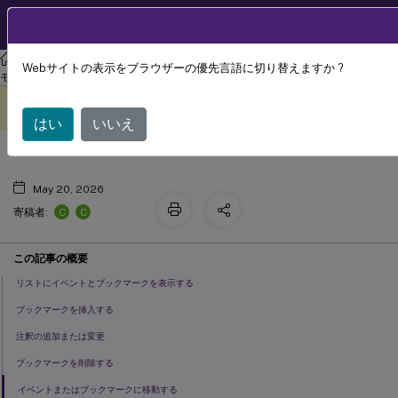
製品ドキュメン
JA
ト
XenAppおよびXenDesktop
XenAppおよびXenDesktop 7.15 LTSR
Webサイトの表示をブラウザーの優先言語に切り替えますか ?
イベントとブックマークを使用する
モニター
このコンテンツは動的に機械
フィードバックを提供する
翻訳されています。
はい
いいえ
May 20, 2026
C
C
寄稿者:
この記事の概要
リストにイベントとブックマークを表示する
ブックマークを挿入する
注釈の追加または変更
ブックマークを削除する
イベントまたはブックマークに移動する