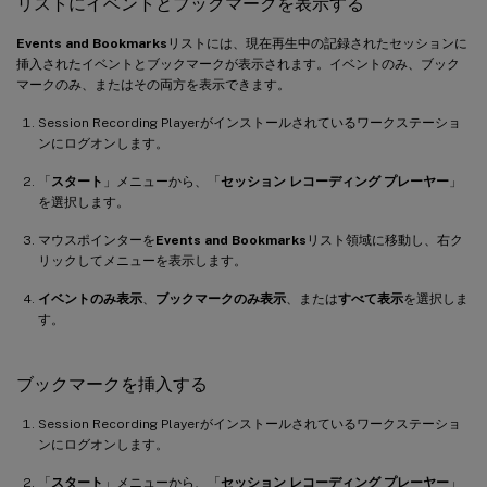
リストにイベントとブックマークを表示する
Events and Bookmarks
リストには、現在再生中の記録されたセッションに
挿入されたイベントとブックマークが表示されます。イベントのみ、ブック
マークのみ、またはその両方を表示できます。
Session Recording Playerがインストールされているワークステーショ
ンにログオンします。
「
スタート
」メニューから、「
セッション レコーディング プレーヤー
」
を選択します。
マウスポインターを
Events and Bookmarks
リスト領域に移動し、右ク
リックしてメニューを表示します。
イベントのみ表示
、
ブックマークのみ表示
、または
すべて表示
を選択しま
す。
ブックマークを挿入する
Session Recording Playerがインストールされているワークステーショ
ンにログオンします。
「
スタート
」メニューから、「
セッション レコーディング プレーヤー
」