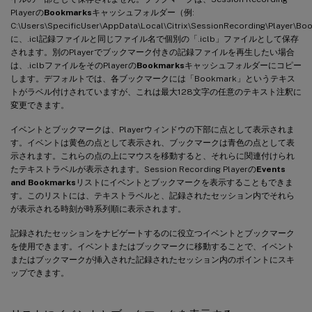
Playerの
Bookmarks
キャッシュフォルダー（例:
C:\Users\SpecificUser\AppData\Local\Citrix\SessionRecording\Player\B
に、.icl記録ファイルと同じファイル名で個別の「.iclb」ファイルとして保存
されます。別のPlayerでブックマーク付きの記録ファイルを再生したい場合
は、.iclbファイルをそのPlayerの
Bookmarks
キャッシュフォルダーにコピー
します。デフォルトでは、各ブックマークには「Bookmark」というテキス
トがラベル付けされていますが、これは最大128文字の任意のテキスト注釈に
変更できます。
イベントとブックマークは、Playerウィンドウの下部に点として表示されま
す。イベントは黄色の点として表示され、ブックマークは青色の点として表
示されます。これらの点の上にマウスを移動すると、それらに関連付けられ
たテキストラベルが表示されます。Session Recording Playerの
Events
and Bookmarks
リストにイベントとブックマークを表示することもできま
す。このリストには、テキストラベルと、記録されたセッション内でそれら
が表示される時刻が時系列順に表示されます。
記録されたセッションをナビゲートするのに役立つイベントとブックマーク
を使用できます。イベントまたはブックマークに移動することで、イベント
またはブックマークが挿入された記録されたセッション内のポイントにスキ
ップできます。