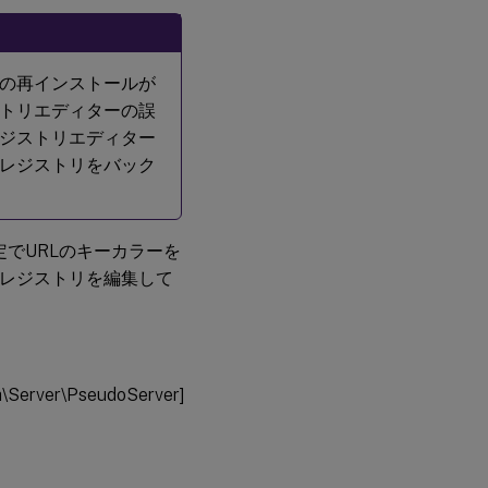
ール
バッ
ク防
止エ
の再インストールが
ラー
*.swf
トリエディターの誤
ジストリエディター
Flash
レジストリをバック
サー
バー
側コ
ンテ
の設定でURLのキーカラーを
ンツ
取得
でレジストリを編集して
URL
リス
ト
Flash
URL
Server\PseudoServer]
互換
性リ
スト