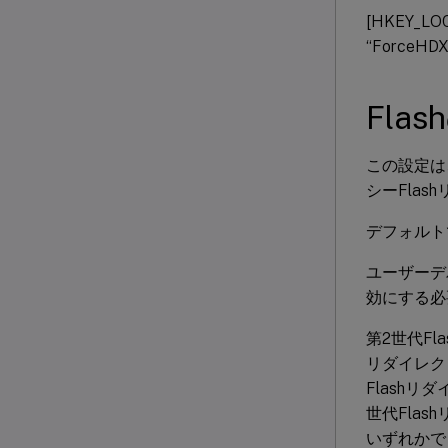
[HKEY_LOC
“ForceHDX
Fla
この設定は、Ci
シーFla
デフォルト
ユーザーデバ
効にする必
第2世代Fl
リダイレク
Flash
世代Fla
いずれかで