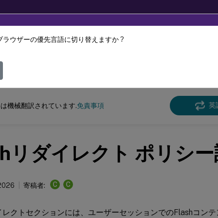
ブラウザーの優先言語に切り替えますか ?
ツは動的に機械翻訳されています。
フィ
pおよびXenDesktop
XenAppおよびXenDesktop 7.15 LTSR
リファレンス
英
は機械翻訳されています.
免責事項
ashリダイレクト ポリシ
C
C
2026
寄稿者:
リダイレクトセクションには、ユーザーセッションでのFlashコン