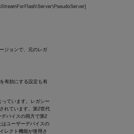
reamForFlash\Server\PseudoServer]
いバージョンで、元のレガ
amを有効にする設定も有
有効になっています。レガシー
トされています。第2世代
ーデバイスの両方で第2
たはユーザーデバイスの
イレクト機能が使用さ