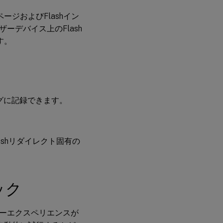
ージおよびFlashイン
デバイス上のFlash
す。
ログに記録できます。
Flashリダイレクト固有の
ック
ーエクスペリエンスが