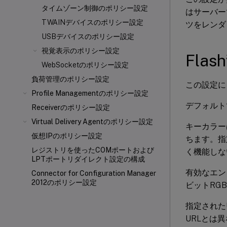
タイムゾーン制御のポリシー設定
はサーバー
TWAINデバイスのポリシー設定
ツをレンダ
USBデバイスのポリシー設定
視覚表示のポリシー設定
Fla
WebSocketのポリシー設定
負荷管理のポリシー設定
この設定に
Profile Managementのポリシー設定
デフォルト
Receiverのポリシー設定
Virtual Delivery Agentのポリシー設定
キーカラー
仮想IPのポリシー設定
ちます。指
レジストリを使ったCOMポートおよび
く機能しな
LPTポートリダイレクト設定の構成
有効なエン
Connector for Configuration Manager
2012のポリシー設定
ビットRG
指定された
URLとは