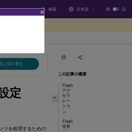
検索
日本語
×
ードバックを提供する
語に切り替え
この記事の概要
Flash
ー設定
アク
セラ
>
レー
ショ
ン
Flash
背景
テンツを処理するための
色リ