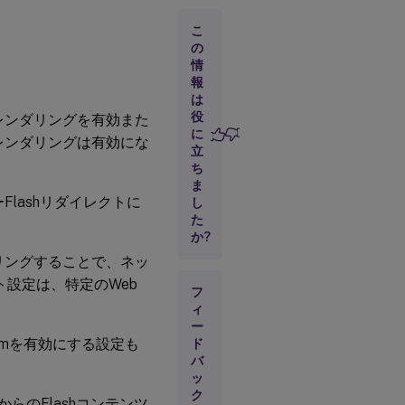
スト
こ
の
Flash
情
の下
報
位互
は
換性
役
レンダリングを有効また
に
レンダリングは有効にな
立
Flash
ち
のデ
ま
フォ
ーFlashリダイレクトに
し
ルト
の動
た
か?
作
リングすることで、ネッ
Flash
ト設定は、特定のWeb
イベ
フ
ント
ィ
ログ
ー
reamを有効にする設定も
ド
バ
Flash
ッ
イン
テリ
ク
らのFlashコンテンツ