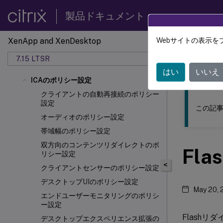
製品ドキュメント
XenApp and XenDesktop
Webサイトの表示を
このコンテン
7.15 LTSR
XenAp
はい
いいえ
ICAのポリシー設定
クライアントの自動再接続のポリシー
設定
この記事
オーディオのポリシー設定
帯域幅のポリシー設定
双方向のコンテンツリダイレクトのポ
Fl
リシー設定
<
クライアントセンサーのポリシー設定
デスクトップUIのポリシー設定
May 20, 
エンドユーザーモニタリングのポリシ
ー設定
Flash
デスクトップエクスペリエンス拡張の