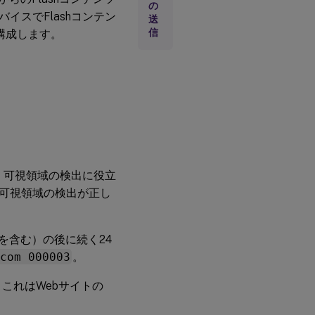
ジェ
の
ント
イスでFlashコンテン
送
フォ
信
を構成します。
ール
バッ
ク
Flash
遅延
しき
い値
Flash
、可視領域の検出に役立
ビデ
オの
可視領域の検出が正し
フォ
ール
バッ
ク防
を含む）の後に続く24
止
.com 000003
。
Flash
ビデ
。これはWebサイトの
オの
フォ