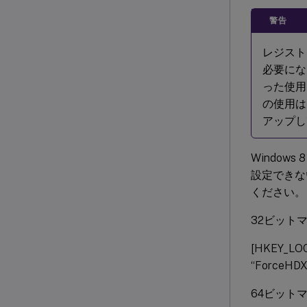
警告
レジスト
必要にな
った使用
の使用は
アップし
Window
設定できな
ください。
32ビット
[HKEY_LOC
“ForceHDX
64ビット