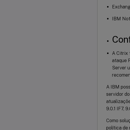
Exchang
IBM Note
Con
A Citrix
ataque P
Server u
recomend
A IBM poss
servidor d
atualizaçõe
9.0.1 IF7, 
Como soluç
política d