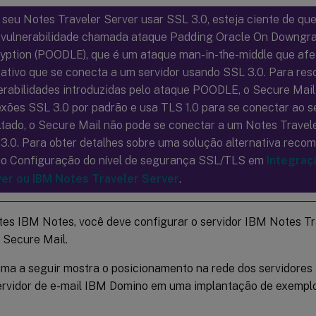
 seu Notes Traveler Server usar SSL 3.0, esteja ciente de qu
vulnerabilidade chamada ataque Padding Oracle On Downgr
yption (POODLE), que é um ataque man-in-the-middle que afe
cativo que se conecta a um servidor usando SSL 3.0. Para res
erabilidades introduzidas pelo ataque POODLE, o Secure Mail 
xões SSL 3.0 por padrão e usa TLS 1.0 para se conectar ao s
ltado, o Secure Mail não pode se conectar a um Notes Travel
3.0. Para obter detalhes sobre uma solução alternativa reco
o Configuração do nível de segurança SSL/TLS em
Integraç
er ou IBM Notes Traveler Server
.
es IBM Notes, você deve configurar o servidor IBM Notes Tr
 Secure Mail.
ma a seguir mostra o posicionamento na rede dos servidores
ervidor de e-mail IBM Domino em uma implantação de exemplo