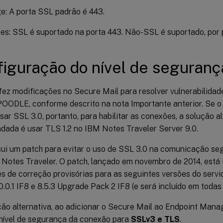
e: A porta SSL padrão é 443.
s: SSL é suportado na porta 443. Não-SSL é suportado, por p
figuração do nível de seguran
 fez modificações no Secure Mail para resolver vulnerabilidad
OODLE, conforme descrito na nota Importante anterior. Se o
sar SSL 3.0, portanto, para habilitar as conexões, a solução al
ada é usar TLS 1.2 no IBM Notes Traveler Server 9.0.
ui um patch para evitar o uso de SSL 3.0 na comunicação seg
o Notes Traveler. O patch, lançado em novembro de 2014, está
s de correção provisórias para as seguintes versões do servi
9.0.0.1 IF8 e 8.5.3 Upgrade Pack 2 IF8 (e será incluído em todas
ão alternativa, ao adicionar o Secure Mail ao Endpoint Manag
e nível de segurança da conexão para
SSLv3 e TLS
.