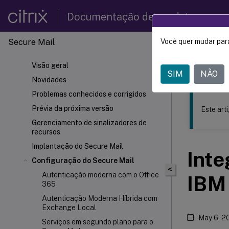
Documentação de produtos
Secure Mail
Você quer mudar para
Este conteúdo
Visão geral
Secure
SIM
NÃO
Novidades
Problemas conhecidos e corrigidos
Prévia da próxima versão
Este art
Gerenciamento de sinalizadores de
recursos
Implantação do Secure Mail
Inte
Configuração do Secure Mail
<
Autenticação moderna com o Office
IBM 
365
Autenticação Moderna Híbrida com
Exchange Local
May 6, 2
Serviços em segundo plano para o