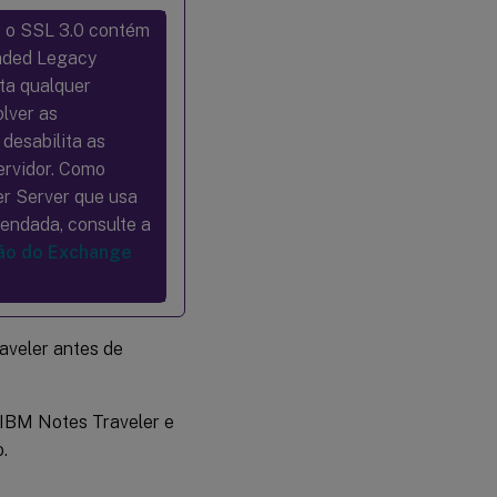
e o SSL 3.0 contém
aded Legacy
ta qualquer
olver as
desabilita as
ervidor. Como
er Server que usa
mendada, consulte a
ão do Exchange
aveler antes de
 IBM Notes Traveler e
.