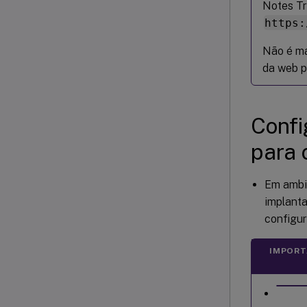
Notes Tr
https:
Não é ma
da web p
Confi
para 
Em ambie
implanta
configur
IMPORT