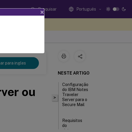
Pesquisar
Português
×
eedback aqui
r para ingles
NESTE ARTIGO
Configuração
ver ou
do IBM Notes
Traveler
>
Server para o
Secure Mail
Requisitos
do
sistema