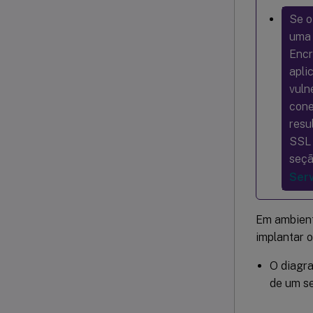
Se o
uma 
Encr
apli
vuln
cone
resu
SSL 
seçã
Serv
Em ambient
implantar o
O diagra
de um s