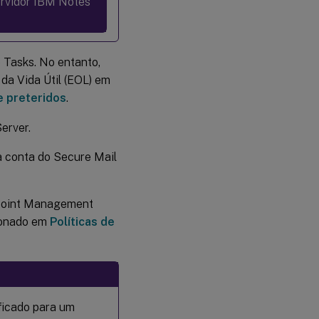
servidor IBM Notes
 Tasks. No entanto,
da Vida Útil (EOL) em
e preteridos
.
erver.
a conta do Secure Mail
dpoint Management
ionado em
Políticas de
ficado para um