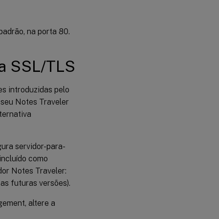
adrão, na porta 80.
ça SSL/TLS
es introduzidas pelo
 seu Notes Traveler
ternativa
ura servidor-para-
 incluído como
dor Notes Traveler:
 as futuras versões).
ement, altere a