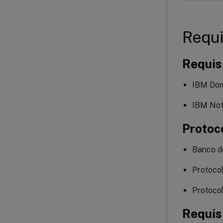
Requi
Requisi
IBM Domi
IBM Note
Protoc
Banco d
Protoco
Protocol
Requis