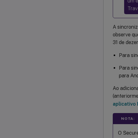
um e
Trav
A sincroni
observe qu
31 de deze
Para sin
Para sin
para And
Ao adicion
(anteriorm
aplicativo
NOTA:
O Secure