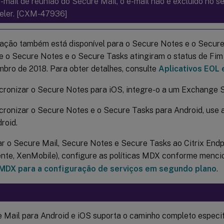
-mail de reunião do Secure Mail, o e-mail não é excluído no 
eler. [CXM-47936]
zação também está disponível para o Secure Notes e o Secure
e o Secure Notes e o Secure Tasks atingiram o status de Fim 
mbro de 2018. Para obter detalhes, consulte
Aplicativos EOL 
cronizar o Secure Notes para iOS, integre-o a um Exchange S
cronizar o Secure Notes e o Secure Tasks para Android, use 
roid.
ar o Secure Mail, Secure Notes e Secure Tasks ao Citrix En
ente, XenMobile), configure as políticas MDX conforme menc
 MDX para a configuração de serviços em segundo plano
.
 Mail para Android e iOS suporta o caminho completo especi