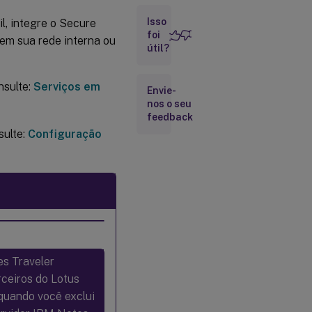
Isso
l, integre o Secure
Configuração
foi
em sua rede interna ou
do nível de
útil?
segurança
SSL/TLS
nsulte:
Serviços em
Envie-
Configuração
nos o seu
do Notes
feedback
Traveler
sulte:
Configuração
Server
es Traveler
rceiros do Lotus
quando você exclui