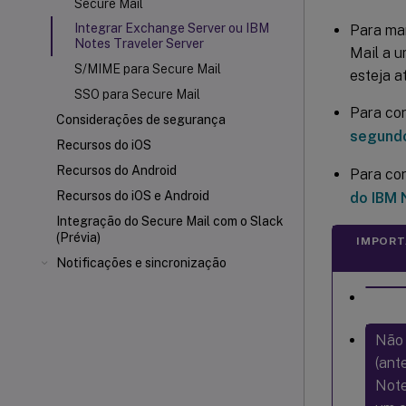
Secure Mail
Integrar Exchange Server ou IBM
Para man
Notes Traveler Server
Mail a u
S/MIME para Secure Mail
esteja a
SSO para Secure Mail
Para con
Considerações de segurança
segundo
Recursos do iOS
Recursos do Android
Para con
Recursos do iOS e Android
do IBM 
Integração do Secure Mail com o Slack
(Prévia)
IMPORT
Notificações e sincronização
Não 
(ant
Note