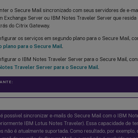
ter o Secure Mail sincronizado com seus servidores de e-mai
m Exchange Server ou IBM Notes Traveler Server que resida 
trás do Citrix Gateway.
figurar os serviços em segundo plano para o Secure Mail, co
 plano para o Secure Mail
.
figurar o IBM Notes Traveler Server para o Secure Mail, con
Notes Traveler Server para o Secure Mail
.
ANTE:
é possível sincronizar e-mails do Secure Mail com o IBM Not
eriormente IBM Lotus Notes Traveler). Essa capacidade de te
s não é atualmente suportada. Como resultado, por exemplo, 