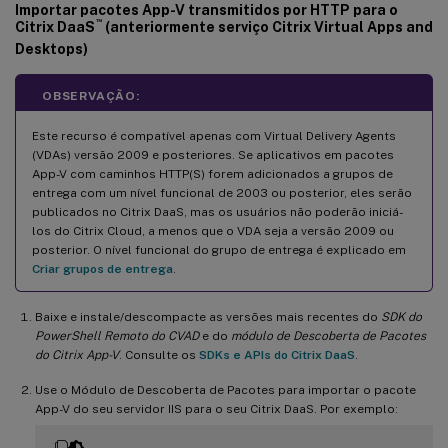
Importar pacotes App-V transmitidos por HTTP para o
™
Citrix DaaS
(anteriormente serviço Citrix Virtual Apps and
Desktops)
OBSERVAÇÃO:
Este recurso é compatível apenas com Virtual Delivery Agents
(VDAs) versão 2009 e posteriores. Se aplicativos em pacotes
App-V com caminhos HTTP(S) forem adicionados a grupos de
entrega com um nível funcional de 2003 ou posterior, eles serão
publicados no Citrix DaaS, mas os usuários não poderão iniciá-
los do Citrix Cloud, a menos que o VDA seja a versão 2009 ou
posterior. O nível funcional do grupo de entrega é explicado em
Criar grupos de entrega
.
Baixe e instale/descompacte as versões mais recentes do
SDK do
PowerShell Remoto do CVAD
e do
módulo de Descoberta de Pacotes
do Citrix App-V
. Consulte os
SDKs e APIs do Citrix DaaS
.
Use o Módulo de Descoberta de Pacotes para importar o pacote
App-V do seu servidor IIS para o seu Citrix DaaS. Por exemplo: