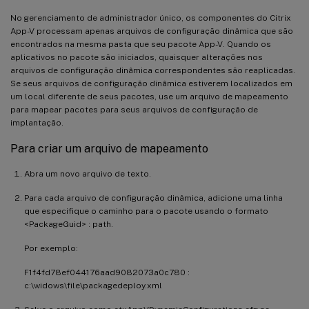
No gerenciamento de administrador único, os componentes do Citrix
App-V processam apenas arquivos de configuração dinâmica que são
encontrados na mesma pasta que seu pacote App-V. Quando os
aplicativos no pacote são iniciados, quaisquer alterações nos
arquivos de configuração dinâmica correspondentes são reaplicadas.
Se seus arquivos de configuração dinâmica estiverem localizados em
um local diferente de seus pacotes, use um arquivo de mapeamento
para mapear pacotes para seus arquivos de configuração de
implantação.
Para criar um arquivo de mapeamento
Abra um novo arquivo de texto.
Para cada arquivo de configuração dinâmica, adicione uma linha
que especifique o caminho para o pacote usando o formato
<PackageGuid> : path.
Por exemplo:
F1f4fd78ef044176aad9082073a0c780 :
c:\widows\file\packagedeploy.xml