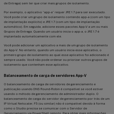
de Entrega) sem ter que criar mais grupos de isolamento.
Por exemplo, o aplicativo “app-a” requer JRE 1.7 para ser executado.
Você pode criar um grupo de isolamento contendo app-a (com um tipo
de implantação explícito) e JRE 1.7 (com um tipo de implantação
automático). Em seguida, adicione esses pacotes App-V a um ou mais
Grupos de Entrega. Quando um usuário inicia o app-a, o JRE 1.7 é
implantado automaticamente com ele.
Você pode adicionar um aplicativo a mais de um grupo de isolamento
do App-V. No entanto, quando um usuário inicia esse aplicativo, o
primeiro grupo de isolamento ao qual esse aplicativo foi adicionado é
sempre usado. Você não pode ordenar ou priorizar outros grupos de
isolamento que contenham esse aplicativo.
Balanceamento de carga de servidores App-V
O balanceamento de carga de servidores de gerenciamento e
publicação usando DNS Round-Robin é compatível se você estiver
usando o método de gerenciamento de administrador duplo. O
balanceamento de carga do servidor de gerenciamento por trás de um
IP Virtual Netscaler, F5 (ou similar) não é compatível devido à forma
como o Studio precisa se comunicar com o Servidor de
Gerenciamento via PowerShell remoto. Para obter mais informações,