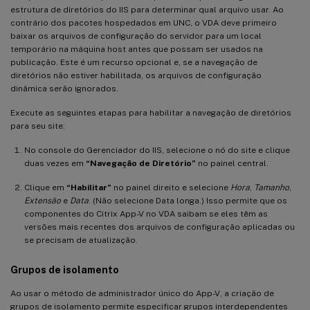
estrutura de diretórios do IIS para determinar qual arquivo usar. Ao
contrário dos pacotes hospedados em UNC, o VDA deve primeiro
baixar os arquivos de configuração do servidor para um local
temporário na máquina host antes que possam ser usados na
publicação. Este é um recurso opcional e, se a navegação de
diretórios não estiver habilitada, os arquivos de configuração
dinâmica serão ignorados.
Execute as seguintes etapas para habilitar a navegação de diretórios
para seu site:
No console do Gerenciador do IIS, selecione o nó do site e clique
duas vezes em
“Navegação de Diretório”
no painel central.
Clique em
“Habilitar”
no painel direito e selecione
Hora
,
Tamanho
,
Extensão
e
Data
. (Não selecione Data longa.) Isso permite que os
componentes do Citrix App-V no VDA saibam se eles têm as
versões mais recentes dos arquivos de configuração aplicadas ou
se precisam de atualização.
Grupos de isolamento
Ao usar o método de administrador único do App-V, a criação de
grupos de isolamento permite especificar grupos interdependentes