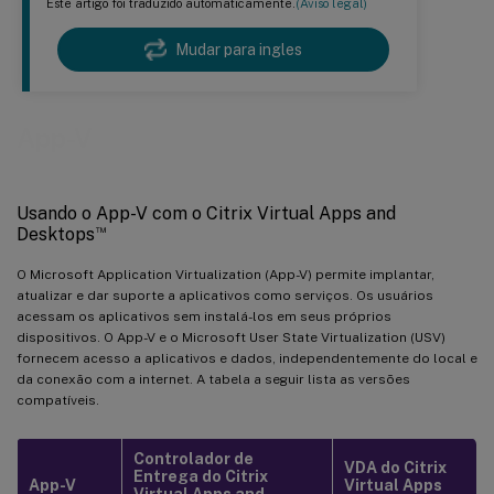
Este artigo foi traduzido automaticamente.
(Aviso legal)
Mudar para ingles
App-V
Usando o App-V com o Citrix Virtual Apps and
™
Desktops
O Microsoft Application Virtualization (App-V) permite implantar,
atualizar e dar suporte a aplicativos como serviços. Os usuários
acessam os aplicativos sem instalá-los em seus próprios
dispositivos. O App-V e o Microsoft User State Virtualization (USV)
fornecem acesso a aplicativos e dados, independentemente do local e
da conexão com a internet. A tabela a seguir lista as versões
compatíveis.
Controlador de
VDA do Citrix
Entrega do Citrix
App-V
Virtual Apps
Virtual Apps and