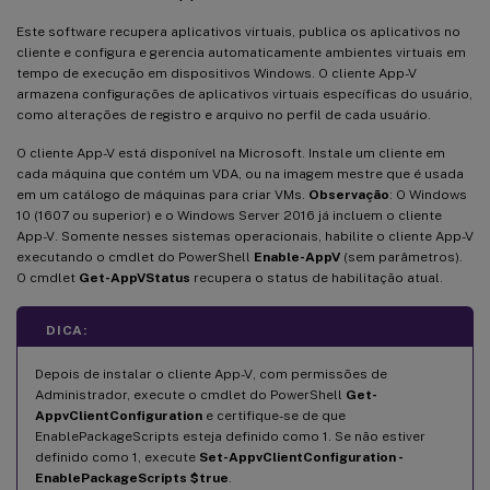
Este software recupera aplicativos virtuais, publica os aplicativos no
cliente e configura e gerencia automaticamente ambientes virtuais em
tempo de execução em dispositivos Windows. O cliente App-V
armazena configurações de aplicativos virtuais específicas do usuário,
como alterações de registro e arquivo no perfil de cada usuário.
O cliente App-V está disponível na Microsoft. Instale um cliente em
cada máquina que contém um VDA, ou na imagem mestre que é usada
em um catálogo de máquinas para criar VMs.
Observação
: O Windows
10 (1607 ou superior) e o Windows Server 2016 já incluem o cliente
App-V. Somente nesses sistemas operacionais, habilite o cliente App-V
executando o cmdlet do PowerShell
Enable-AppV
(sem parâmetros).
O cmdlet
Get-AppVStatus
recupera o status de habilitação atual.
DICA:
Depois de instalar o cliente App-V, com permissões de
Administrador, execute o cmdlet do PowerShell
Get-
AppvClientConfiguration
e certifique-se de que
EnablePackageScripts esteja definido como 1. Se não estiver
definido como 1, execute
Set-AppvClientConfiguration -
EnablePackageScripts $true
.