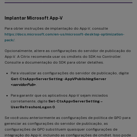
Implantar Microsoft App-V
Para obter instruções de implantação do App-V, consulte
https://docs.microsoft.com/en-us/microsoft-desktop-optimization-
pack/
.
Opcionalmente, altere as configurações do servidor de publicação do
App-V. A Citrix recomenda usar os cmdlets do SDK no Controller.
Consulte a documentação do SDK para obter detalhes.
Para visualizar as configurações do servidor de publicação, digite
Get-CtxAppvServerSetting -AppVPublishingServer
<
servidorPub
>
.
Para garantir que os aplicativos App-V sejam iniciados
corretamente, digite
Set-CtxAppvServerSetting –
UserRefreshonLogon 0
.
Se você usou anteriormente as configurações de política de GPO para
gerenciar as configurações do servidor de publicação, as
configurações de GPO substituem quaisquer configurações de
integração do App-V, incluindo as configurações de cmdlet. Isso pode