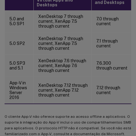
and Desktops
Desktops
XenDesktop 7 through
5.0 and
7.0 through
current, XenApp 7.5
5.0 SP1
current
through current
XenDesktop 7 through
7.1 through
5.0 SP2
current, XenApp 7.5
current
through current
XenDesktop 7.6 through
5.0 SP3
7.6.300
current, XenApp 7.6
and 5.1
through current
through current
App-V in
XenDesktop 7.12 through
Windows
7.12 through
current, XenApp 7.12
Server
current
through current
2016
O cliente App-V não oferece suporte ao acesso offline a aplicativos. O
suporte à integração do App-V inclui o uso de compartilhamentos SMB
para aplicativos. O protocolo HTTP não é compatível. Se você não está
familiarizado com o App-V, consulte a documentação da Microsoft.