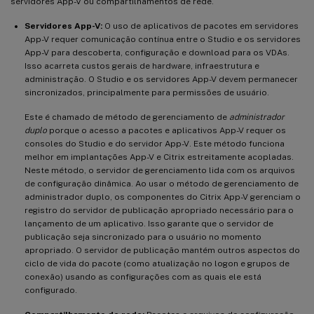
servidores App-V ou compartilhamentos de rede.
Servidores App-V:
O uso de aplicativos de pacotes em servidores
App-V requer comunicação contínua entre o Studio e os servidores
App-V para descoberta, configuração e download para os VDAs.
Isso acarreta custos gerais de hardware, infraestrutura e
administração. O Studio e os servidores App-V devem permanecer
sincronizados, principalmente para permissões de usuário.
Este é chamado de método de gerenciamento de
administrador
duplo
porque o acesso a pacotes e aplicativos App-V requer os
consoles do Studio e do servidor App-V. Este método funciona
melhor em implantações App-V e Citrix estreitamente acopladas.
Neste método, o servidor de gerenciamento lida com os arquivos
de configuração dinâmica. Ao usar o método de gerenciamento de
administrador duplo, os componentes do Citrix App-V gerenciam o
registro do servidor de publicação apropriado necessário para o
lançamento de um aplicativo. Isso garante que o servidor de
publicação seja sincronizado para o usuário no momento
apropriado. O servidor de publicação mantém outros aspectos do
ciclo de vida do pacote (como atualização no logon e grupos de
conexão) usando as configurações com as quais ele está
configurado.