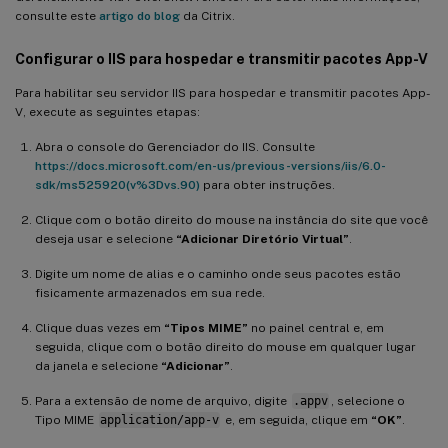
consulte este
artigo do blog
da Citrix.
Configurar o IIS para hospedar e transmitir pacotes App-V
Para habilitar seu servidor IIS para hospedar e transmitir pacotes App-
V, execute as seguintes etapas:
Abra o console do Gerenciador do IIS. Consulte
https://docs.microsoft.com/en-us/previous-versions/iis/6.0-
sdk/ms525920(v%3Dvs.90)
para obter instruções.
Clique com o botão direito do mouse na instância do site que você
deseja usar e selecione
“Adicionar Diretório Virtual”
.
Digite um nome de alias e o caminho onde seus pacotes estão
fisicamente armazenados em sua rede.
Clique duas vezes em
“Tipos MIME”
no painel central e, em
seguida, clique com o botão direito do mouse em qualquer lugar
da janela e selecione
“Adicionar”
.
Para a extensão de nome de arquivo, digite
.appv
, selecione o
Tipo MIME
application/app-v
e, em seguida, clique em
“OK”
.