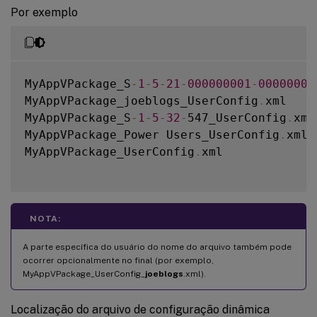
Por exemplo
MyAppVPackage_S
-
1
-
5
-
21
-
000000001
-
00000000
MyAppVPackage_joeblogs_UserConfig
.
xml

MyAppVPackage_S
-
1
-
5
-
32
-
547_UserConfig
.
xml

MyAppVPackage_Power Users_UserConfig
.
xml

MyAppVPackage_UserConfig
.
xml

NOTA:
A parte específica do usuário do nome do arquivo também pode
ocorrer opcionalmente no final (por exemplo,
MyAppVPackage_UserConfig_
joeblogs
.xml).
Localização do arquivo de configuração dinâmica