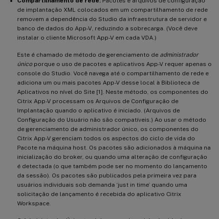
Compartilhamento de rede:
Pacotes e arquivos de configuração
de implantação XML colocados em um compartilhamento de rede
removem a dependência do Studio da infraestrutura de servidor e
banco de dados do App-V, reduzindo a sobrecarga. (Você deve
instalar o cliente Microsoft App-V em cada VDA.)
Este é chamado de método de gerenciamento de
administrador
único
porque o uso de pacotes e aplicativos App-V requer apenas o
console do Studio. Você navega até o compartilhamento de rede e
adiciona um ou mais pacotes App-V desse local à Biblioteca de
Aplicativos no nível do Site [1]. Neste método, os componentes do
Citrix App-V processam os Arquivos de Configuração de
Implantação quando o aplicativo é iniciado. (Arquivos de
Configuração do Usuário não são compatíveis.) Ao usar o método
de gerenciamento de administrador único, os componentes do
Citrix App-V gerenciam todos os aspectos do ciclo de vida do
Pacote na máquina host. Os pacotes são adicionados à máquina na
inicialização do broker, ou quando uma alteração de configuração
é detectada (o que também pode ser no momento do lançamento
da sessão). Os pacotes são publicados pela primeira vez para
usuários individuais sob demanda ‘just in time’ quando uma
solicitação de lançamento é recebida do aplicativo Citrix
Workspace.