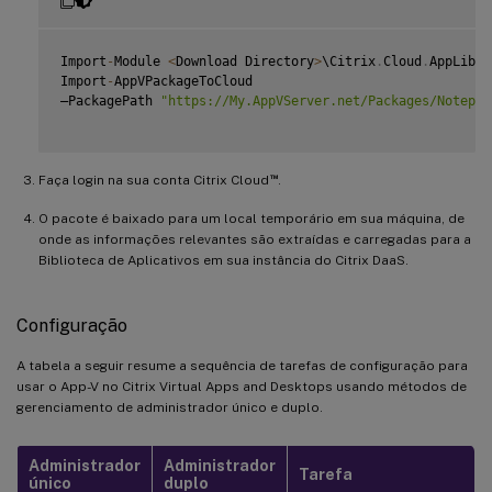
Import
-
Module 
<
Download Directory
>
\Citrix
.
Cloud
.
AppLibra
Import
-
AppVPackageToCloud

–PackagePath 
"https://My.AppVServer.net/Packages/Notepad
™
Faça login na sua conta Citrix Cloud
.
O pacote é baixado para um local temporário em sua máquina, de
onde as informações relevantes são extraídas e carregadas para a
Biblioteca de Aplicativos em sua instância do Citrix DaaS.
Configuração
A tabela a seguir resume a sequência de tarefas de configuração para
usar o App-V no Citrix Virtual Apps and Desktops usando métodos de
gerenciamento de administrador único e duplo.
Administrador
Administrador
Tarefa
único
duplo