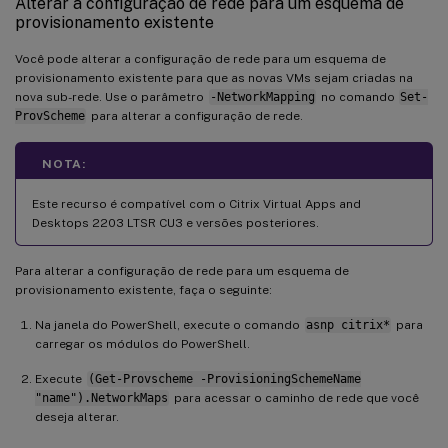
Alterar a configuração de rede para um esquema de
provisionamento existente
Você pode alterar a configuração de rede para um esquema de
provisionamento existente para que as novas VMs sejam criadas na
nova sub-rede. Use o parâmetro
-NetworkMapping
no comando
Set-
ProvScheme
para alterar a configuração de rede.
NOTA:
Este recurso é compatível com o Citrix Virtual Apps and
Desktops 2203 LTSR CU3 e versões posteriores.
Para alterar a configuração de rede para um esquema de
provisionamento existente, faça o seguinte:
Na janela do PowerShell, execute o comando
asnp citrix*
para
carregar os módulos do PowerShell.
Execute
(Get-Provscheme -ProvisioningSchemeName
"name").NetworkMaps
para acessar o caminho de rede que você
deseja alterar.