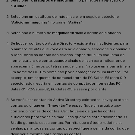
Selecione
“Catálogos de Máquinas”
no painel de navegação do
“Studio”
.
Selecione um catálogo de máquinas e, em seguida, selecione
“Adicionar máquinas”
no painel
“Ações”
.
Selecione o número de máquinas virtuais a serem adicionadas.
Se houver contas do Active Directory existentes insuficientes para
o número de VMs que você está adicionando, selecione o domínio e
o local onde as contas são criadas. Especifique um esquema de
nomenclatura de conta, usando sinais de hash para indicar onde
aparecem números ou letras sequenciais. Não use uma barra (/) em
um nome de OU. Um nome não pode começar com um número. Por
exemplo, um esquema de nomenclatura de PC-Sales-## (com 0-9
selecionado) resulta em contas de computador nomeadas PC-
Sales-01, PC-Sales-02, PC-Sales-03 e assim por diante.
Se você usar contas do Active Directory existentes, navegue até as
contas ou clique em
“Importar”
e especifique um arquivo .csv
contendo nomes de contas. Certifique-se de que há contas
suficientes para todas as máquinas que você está adicionando. O
Studio gerencia essas contas. Permita que o Studio redefina as
senhas para todas as contas ou especifique a senha da conta, que
deve ser a mesma para todas as contas.