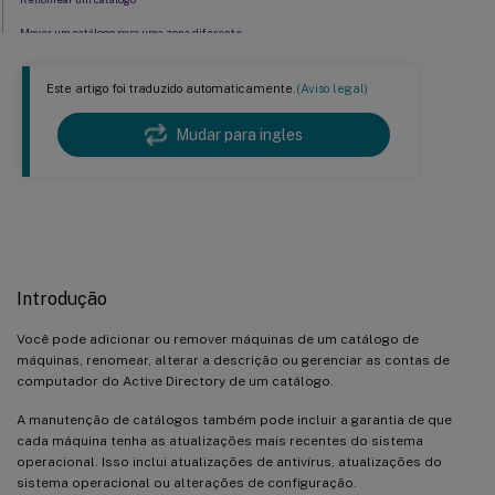
Mover um catálogo para uma zona diferente
Excluir um catálogo
Este artigo foi traduzido automaticamente.
(Aviso legal)
Gerenciar contas de computador do Active Directory em um catálogo
Atualizar um catálogo
Mudar para ingles
Atualizar um catálogo ou reverter uma atualização
Alterar a configuração de rede para um esquema de provisionamento existente
Gerenciar catálogos de máquinas
Solução de problemas
Introdução
Você pode adicionar ou remover máquinas de um catálogo de
máquinas, renomear, alterar a descrição ou gerenciar as contas de
computador do Active Directory de um catálogo.
A manutenção de catálogos também pode incluir a garantia de que
cada máquina tenha as atualizações mais recentes do sistema
operacional. Isso inclui atualizações de antivírus, atualizações do
sistema operacional ou alterações de configuração.