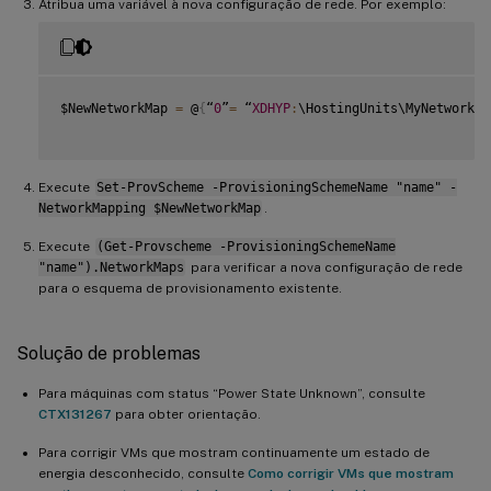
Atribua uma variável à nova configuração de rede. Por exemplo:
$NewNetworkMap 
=
 @
{
“
0
”
=
 “
XDHYP
:
\HostingUnits\MyNetworks\
Execute
Set-ProvScheme -ProvisioningSchemeName "name" -
NetworkMapping $NewNetworkMap
.
Execute
(Get-Provscheme -ProvisioningSchemeName
"name").NetworkMaps
para verificar a nova configuração de rede
para o esquema de provisionamento existente.
Solução de problemas
Para máquinas com status “Power State Unknown”, consulte
CTX131267
para obter orientação.
Para corrigir VMs que mostram continuamente um estado de
energia desconhecido, consulte
Como corrigir VMs que mostram